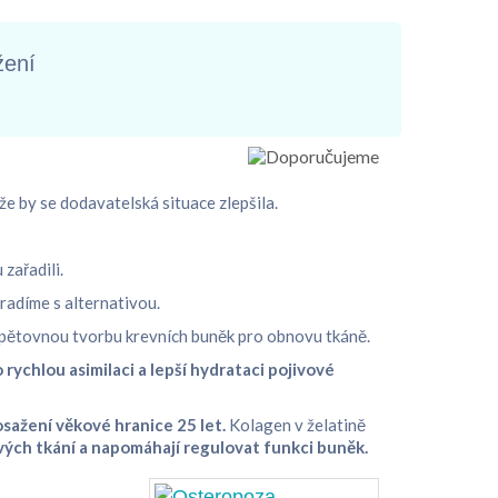
žení
že by se dodavatelská situace zlepšila.
zařadili.
radíme s alternativou.
opětovnou tvorbu krevních buněk pro obnovu tkáně.
rychlou asimilaci a lepší hydrataci pojivové
osažení věkové hranice 25 let.
Kolagen v želatině
ých tkání a napomáhají regulovat funkci buněk.