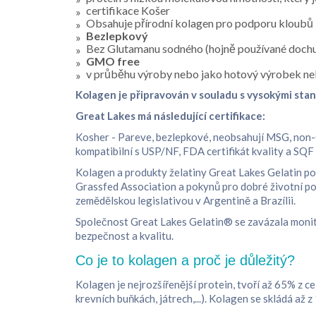
certifikace Košer
Obsahuje přírodní kolagen pro podporu kloubů
Bezlepkový
Bez Glutamanu sodného (hojně používané dochuc
GMO free
v průběhu výroby nebo jako hotový výrobek ne
Kolagen je připravován v souladu s vysokými sta
Great Lakes má následující certifikace:
Kosher - Pareve, bezlepkové, neobsahují MSG, non-G
kompatibilní s USP/NF, FDA certifikát kvality a SQF 
Kolagen a produkty želatiny Great Lakes Gelatin po
Grassfed Association a pokynů pro dobré životní pod
zemědělskou legislativou v Argentině a Brazílii.
Společnost Great Lakes Gelatin® se zavázala monito
bezpečnost a kvalitu.
Co je to kolagen a proč je důležitý?
Kolagen je nejrozšířenější protein, tvoří až 65% z ce
krevních buňkách, játrech,...). Kolagen se skládá až 