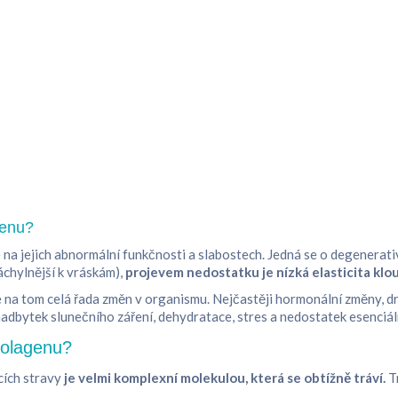
genu?
na jejich abnormální funkčnosti a slabostech. Jedná se o degenerativ
áchylnější k vráskám),
projevem nedostatku je nízká elasticita klou
 na tom celá řada změn v organismu. Nejčastěji hormonální změny, dr
adbytek slunečního záření, dehydratace, stres a nedostatek esenciální
kolagenu?
cích stravy
je velmi komplexní molekulou, která se obtížně tráví.
Tr