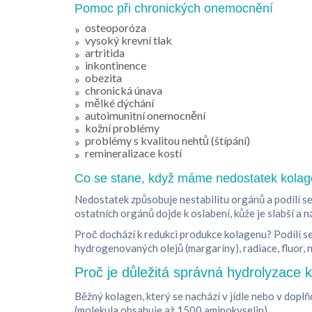
Pomoc při chronických onemocnění
osteoporóza
vysoký krevní tlak
artritida
inkontinence
obezita
chronická únava
mělké dýchání
autoimunitní onemocnění
kožní problémy
problémy s kvalitou nehtů (štípání)
remineralizace kostí
Co se stane, když máme nedostatek kola
Nedostatek způsobuje nestabilitu orgánů a podílí se 
ostatních orgánů dojde k oslabení, kůže je slabší a n
Proč dochází k redukci produkce kolagenu? Podílí se
hydrogenovaných olejů (margaríny), radiace, fluor, n
Proč je důležitá správná hydrolyzace 
Běžný kolagen, který se nachází v jídle nebo v doplň
(molekula obsahuje až 1500 aminokyselin).