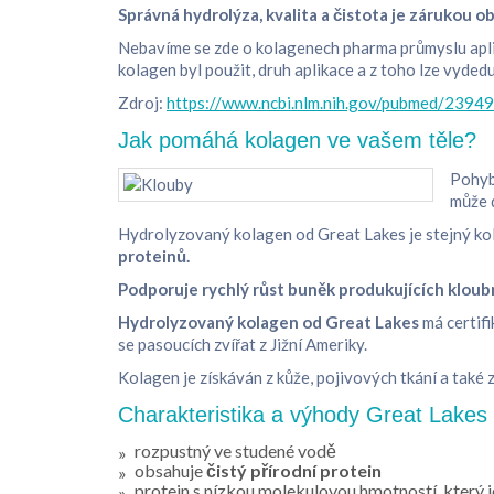
Správná hydrolýza, kvalita a čistota je zárukou 
Nebavíme se zde o kolagenech pharma průmyslu aplik
kolagen byl použit, druh aplikace a z toho lze vyded
Zdroj:
https://www.ncbi.nlm.nih.gov/pubmed/2394
Jak pomáhá kolagen ve vašem těle?
Pohyb
může d
Hydrolyzovaný kolagen od Great Lakes je stejný kola
proteinů.
Podporuje rychlý růst buněk produkujících kloub
Hydrolyzovaný kolagen od Great Lakes
má certifi
se pasoucích zvířat z Jižní Ameriky.
Kolagen je získáván z kůže, pojivových tkání a také z
Charakteristika a výhody Great Lakes
rozpustný ve studené vodě
obsahuje
čistý přírodní protein
protein s nízkou molekulovou hmotností, který j