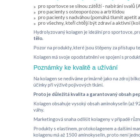
pro sportovce se silnou zátěží - nabírání svalů 
pro pacienty s osteoporózou a artritidou
pro pacienty s nadváhou (pomáhá tlumit apetit a
pro všechny, kteří chtějí být zdraví a aktivní (k
Hydrolyzovaný kolagen je ideální pro sportovce, pr
tělo.
Pozor na produkty, které jsou štěpeny za přístupu te
Kolagen má svoje opodstatnění ve spojení s prod
Poznámky ke kvalitě a užívání
Na kolagen se nedíváme primárně jako na zdroj bílk
účinky při výživě pojivových tkání.
Proto je důležitá kvalita a garantovaný obsah pep
Kolagen obsahuje vysoký obsah aminokyselin (až 92%
váhy.
Marketingová snaha odlišit kolageny v případě různýc
Produkty s elastinem, protokolagenem a dalšími mar
kolagenu má až 1500 aminokyselin, proto není jedno