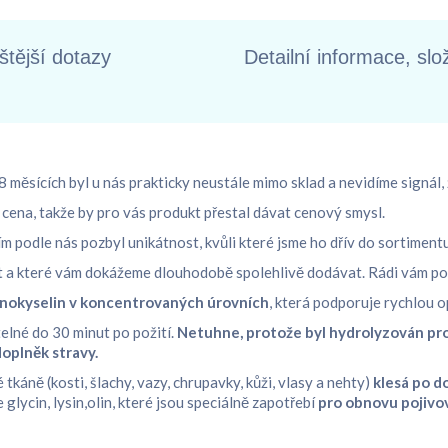
štější dotazy
Detailní informace, slo
 měsících byl u nás prakticky neustále mimo sklad a nevidíme signál, 
ena, takže by pro vás produkt přestal dávat cenový smysl.
m podle nás pozbyl unikátnost, kvůli které jsme ho dřív do sortimentu 
át a které vám dokážeme dlouhodobě spolehlivě dodávat. Rádi vám po
nokyselin v koncentrovaných úrovních
, která podporuje rychlou 
elné do 30 minut po požití.
Netuhne, protože byl hydrolyzován pro 
doplněk stravy.
káně (kosti, šlachy, vazy, chrupavky, kůži, vlasy a nehty)
klesá po d
glycin, lysin,olin, které jsou speciálně zapotřebí
pro obnovu pojivov