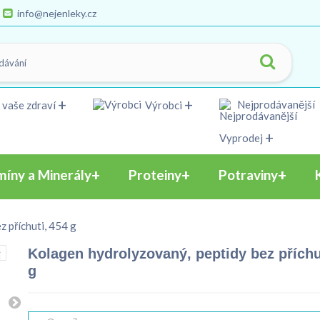
info@nejenleky.cz
Nejprodávanější
 vaše zdraví
Výrobci
Vyprodej
míny a Minerály
Proteiny
Potraviny
 příchuti, 454 g
Kolagen hydrolyzovaný, peptidy bez příchu
g