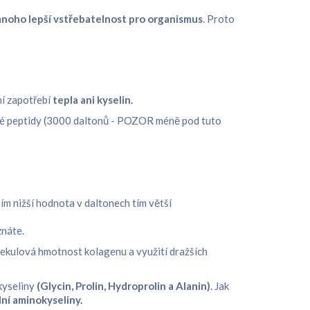
noho lepší vstřebatelnost pro organismus
. Proto
ní zapotřebí
tepla ani kyselin.
malé peptidy (3000 daltonů - POZOR méně pod tuto
ím nižší hodnota v daltonech tím větší
znáte.
lekulová hmotnost kolagenu a využití dražších
okyseliny
(Glycin, Prolin, Hydroprolin a Alanin)
. Jak
lní aminokyseliny.