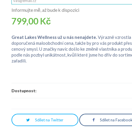
Informujte mě, až bude k dispozici
799,00 Kč
Great Lakes Wellness už u nás nenajdete.
Výrazně vzrostla
doporučená maloobchodní cena, takže by pro vás produkt přes
cenový smysl. U značky navíc došlo ke změně vlastníka a produ
podle nás pozbyl unikátnost, kvůli které jsme ho dřív do sorti
zařadili.
Dostupnost:
Sdílet na Twitter
Sdílet na Faceboo