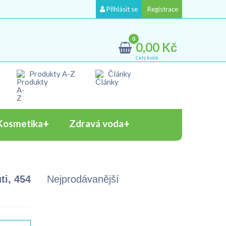
Přihlásit se
Registrace
0
0,00 Kč
Celý košík
Produkty A-Z
Články
Kosmetika
Zdravá voda
ti, 454
Nejprodávanější