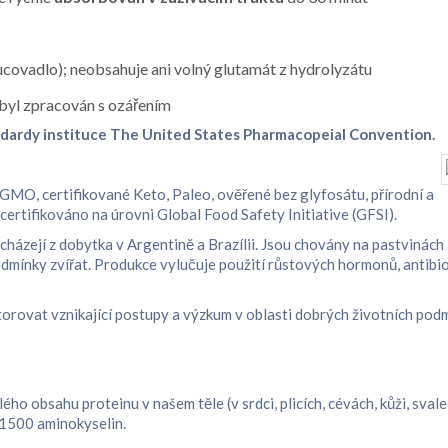
ovadlo); neobsahuje ani volný glutamát z hydrolyzátu
byl zpracován s ozářením
ndardy instituce The United States Pharmacopeial Convention.
MO, certifikované Keto, Paleo, ověřené bez glyfosátu, přírodní a
certifikováno na úrovni Global Food Safety Initiative (GFSI).
cházejí z dobytka v Argentině a Brazílii. Jsou chovány na pastvinác
mínky zvířat. Produkce vylučuje použití růstových hormonů, antibiot
rovat vznikající postupy a výzkum v oblasti dobrých životních podm
lého obsahu proteinu v našem těle (v srdci, plicích, cévách, kůži, sval
z 1500 aminokyselin.