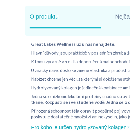
O produktu
Nejča
Great Lakes Wellness už u nás nenajdete.
Hlavní důvody jsou praktické: v posledních zhruba 18
K tomu výrazně vzrostla doporučená maloobchodní c
U značky navíc došlo ke změně vlastníka a produkt tí
Nabízet chceme jen věci, za kterými si dokážeme st
Hydrolyzovaný kolagen je jedinečná kombinace
ami
Jedná se o nízkomolekulární proteiny snadno stravit
tkáně. Rozpustí se i ve studené vodě. Jedná se o 
Přirozená schopnost těla opravit podpůrné pojivové t
poskytuje dostatečné množství aminokyselin, jako je 
Pro koho je určen hydrolyzovaný kolagen?