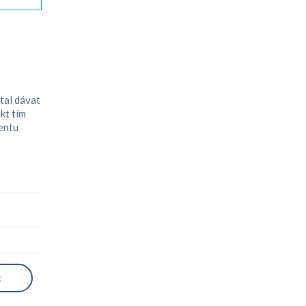
tal dávat
kt tím
mentu
k