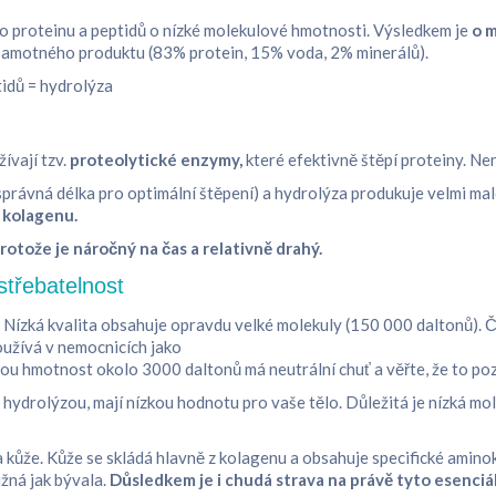
o proteinu a peptidů o nízké molekulové hmotnosti. Výsledkem je
o m
 samotného produktu (83% protein, 15% voda, 2% minerálů).
idů = hydrolýza
ívají tzv.
proteolytické enzymy,
které efektivně štěpí proteiny. Ne
 (správná délka pro optimální štěpení) a hydrolýza produkuje velmi 
 kolagenu.
tože je náročný na čas a relativně drahý.
střebatelnost
l. Nízká kvalita obsahuje opravdu velké molekuly (150 000 daltonů). Č
používá v nemocnicích jako
vou hmotnost okolo 3000 daltonů má neutrální chuť a věřte, že to po
hydrolýzou, mají nízkou hodnotu pro vaše tělo. Důležitá je nízká mo
 a kůže. Kůže se skládá hlavně z kolagenu a obsahuje specifické amin
žná jak bývala.
Důsledkem je i chudá strava na právě tyto esenciá