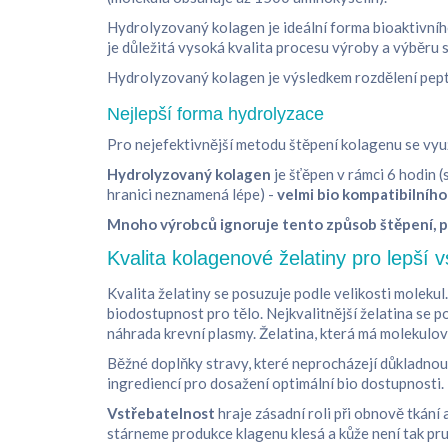
Hydrolyzovaný kolagen je ideální forma bioaktivníh
je důležitá vysoká kvalita procesu výroby a výběru
Hydrolyzovaný kolagen je výsledkem rozdělení pept
Nejlepší forma hydrolyzace
Pro nejefektivnější metodu štěpení kolagenu se využ
Hydrolyzovaný kolagen
je šťěpen v rámci 6 hodin
hranici neznamená lépe) -
velmi bio kompatibilního
Mnoho výrobců ignoruje tento způsob štěpení, pro
Kvalita kolagenové želatiny pro lepší v
Kvalita želatiny se posuzuje podle velikosti moleku
biodostupnost pro tělo. Nejkvalitnější želatina se 
náhrada krevní plasmy. Želatina, která má molekulo
Běžné doplňky stravy, které neprocházejí důkladnou 
ingrediencí pro dosažení optimální bio dostupnosti.
Vstřebatelnost
hraje zásadní roli při obnově tkání
stárneme produkce klagenu klesá a kůže není tak pru