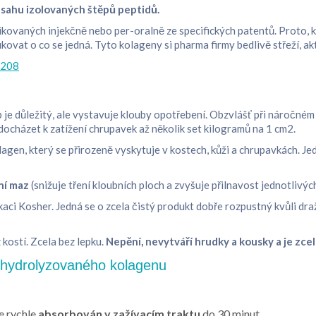
obsahu izolovaných štěpů peptidů.
ovaných injekčně nebo per-oralně ze specifických patentů. Proto, kd
ukovat o co se jedná. Tyto kolageny si pharma firmy bedlivě střeží, ak
9208
 je důležitý, ale vystavuje klouby opotřebení. Obzvlášť při náročné
ocházet k zatížení chrupavek až několik set kilogramů na 1 cm2.
gen, který se přirozeně vyskytuje v kostech, kůži a chrupavkách. Je
ní maz
(snižuje tření kloubních ploch a zvyšuje přilnavost jednotlivýc
kaci Kosher. Jedná se o zcela čistý produkt dobře rozpustný kvůli dr
 kostí. Zcela bez lepku.
Nepění, nevytváří hrudky a kousky a je zcel
 hydrolyzovaného kolagenu
e rychle
absorbován v zažívacím traktu
do 30 minut