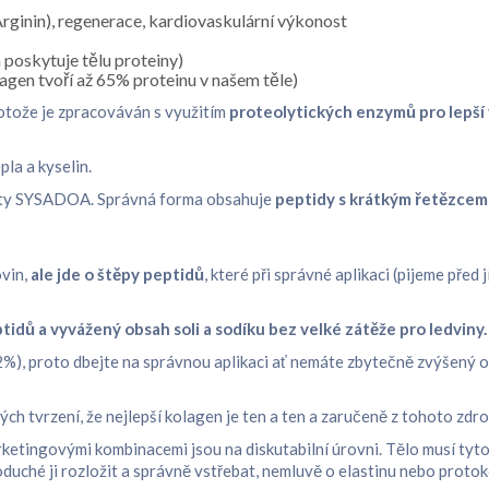
(Arginin), regenerace, kardiovaskulární výkonost
 poskytuje tělu proteiny)
olagen tvoří až 65% proteinu v našem těle)
otože je zpracováván s využitím
proteolytických enzymů pro lepší
pla a kyselin.
ukty SYSADOA. Správná forma obsahuje
peptidy s krátkým řetězcem 
ovin,
ale jde o štěpy peptidů
, které při správné aplikaci (pijeme před
tidů a vyvážený obsah soli a sodíku bez velké zátěže pro ledviny.
), proto dbejte na správnou aplikaci ať nemáte zbytečně zvýšený ob
h tvrzení, že nejlepší kolagen je ten a ten a zaručeně z tohoto zdro
ketingovými kombinacemi jsou na diskutabilní úrovni. Tělo musí tyto
duché ji rozložit a správně vstřebat, nemluvě o elastinu nebo prot