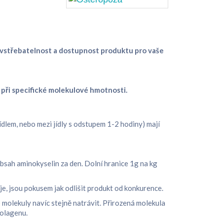
 vstřebatelnost a dostupnost produktu pro vaše
při specifické molekulové hmotnosti.
 jídlem, nebo mezi jídly s odstupem 1-2 hodiny) mají
sah aminokyselin za den. Dolní hranice 1g na kg
je, jsou pokusem jak odlišit produkt od konkurence.
 molekuly navíc stejně natrávit. Přirozená molekula
okolagenu.