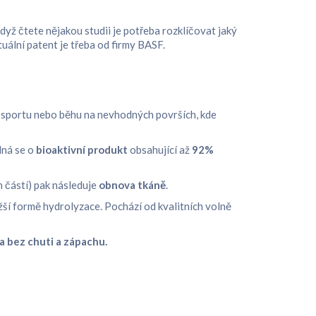
yž čtete nějakou studii je potřeba rozklíčovat jaký
tuální patent je třeba od firmy BASF.
m sportu nebo běhu na nevhodných površích, kde
dná se o
bioaktivní produkt
obsahující až
92%
h částí) pak následuje
obnova tkáně
.
ažší formě hydrolyzace. Pochází od kvalitních volně
a bez chuti a zápachu.