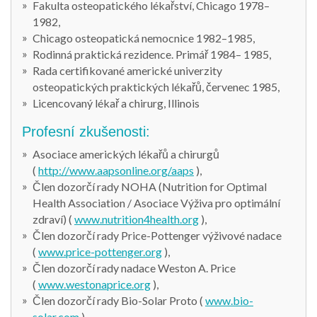
Fakulta osteopatického lékařství, Chicago 1978–
1982,
Chicago osteopatická nemocnice 1982–1985,
Rodinná praktická rezidence. Primář 1984– 1985,
Rada certifikované americké univerzity
osteopatických praktických lékařů, červenec 1985,
Licencovaný lékař a chirurg, Illinois
Profesní zkušenosti:
Asociace amerických lékařů a chirurgů
(
http://www.aapsonline.org/aaps
),
Člen dozorčí rady NOHA (Nutrition for Optimal
Health Association / Asociace Výživa pro optimální
zdraví) (
www.nutrition4health.org
),
Člen dozorčí rady Price-Pottenger výživové nadace
(
www.price-pottenger.org
),
Člen dozorčí rady nadace Weston A. Price
(
www.westonaprice.org
),
Člen dozorčí rady Bio-Solar Proto (
www.bio-
solar.com
)