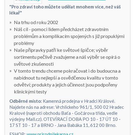
"Pro zdraví toho můžete udělat mnohem více, než váš
lékař"
Na trhu od roku 2002
Náš cíl - pomoci lidem předcházet zdravotním
problémům a komplikacím spojených s již propuklými
problémy
Naše přípravky patří ke světové špičce; výběr
sortimentu pečlivě zvažujeme a náš výběr se opírá o
světové zkušenosti
V tomto trendu chceme pokračovat i do budoucna a
nabídnout tu nejlepší a osvědčenou kvalitu v tomto
odvětví; produkty a jejich účinnost jsou podpořeny
klinickými testy
Odběrné místo:
Kamenná prodejna v Hradci Králové.
Najdete nás na adrese: Vrchlickeho 961/1, 500 02 Hradec
Kralové (naproti obchodu Baťa - Gočárova třída, vedle
výdejny Mall.cz). OTEVÍRACÍ DOBA PO 10 - 17 ÚT 10 -
17 ST 10 - 17 a BRNO - Jana Babáka 11, 612 00 Brno.
ESHOP:
www.prirodnilekarna.cz