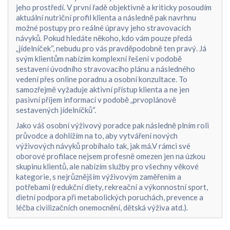
jeho prostředí. V první řadě objektivně a kriticky posoudím
aktuální nutriční profil klienta a následně pak navrhnu
možné postupy pro reálné úpravy jeho stravovacích
návyků. Pokud hledáte někoho, kdo vám pouze předá
„jídelníček“, nebudu pro vás pravděpodobně ten pravý. Já
svým klientům nabízím komplexní řešení v podobě
sestavení úvodního stravovacího plánu a následného
vedení přes online poradnu a osobní konzultace. To
samozřejmě vyžaduje aktivní přístup klienta a ne jen
pasivní příjem informací v podobě „prvoplánově
sestavených jídelníčků“.
Jako váš osobní výživový poradce pak následně plním roli
průvodce a dohlížím na to, aby vytváření nových
výživových návyků probíhalo tak, jak má.V rámci své
oborové profilace nejsem profesně omezen jen na úzkou
skupinu klientů, ale nabízím služby pro všechny věkové
kategorie, s nejrůznějším výživovým zaměřením a
potřebami (redukční diety, rekreační a výkonnostní sport,
dietní podpora při metabolických poruchách, prevence a
léčba civilizačních onemocnění, dětská výživa atd.).