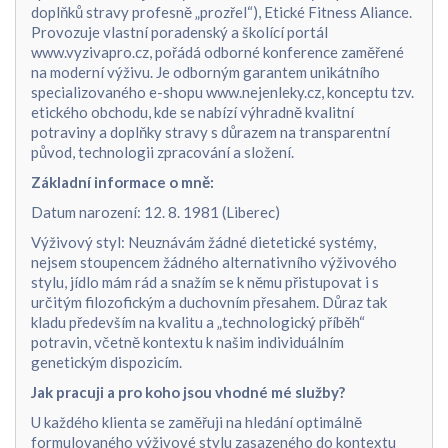
doplňků stravy profesně „prozřel“), Etické Fitness Aliance.
Provozuje vlastní poradenský a školící portál
www.vyzivapro.cz, pořádá odborné konference zaměřené
na moderní výživu. Je odborným garantem unikátního
specializovaného e-shopu www.nejenleky.cz, konceptu tzv.
etického obchodu, kde se nabízí výhradně kvalitní
potraviny a doplňky stravy s důrazem na transparentní
původ, technologii zpracování a složení.
Základní informace o mně:
Datum narození: 12. 8. 1981 (Liberec)
Výživový styl: Neuznávám žádné dietetické systémy,
nejsem stoupencem žádného alternativního výživového
stylu, jídlo mám rád a snažím se k němu přistupovat i s
určitým filozofickým a duchovním přesahem. Důraz tak
kladu především na kvalitu a „technologický příběh“
potravin, včetně kontextu k našim individuálním
genetickým dispozicím.
Jak pracuji a pro koho jsou vhodné mé služby?
U každého klienta se zaměřuji na hledání optimálně
formulovaného výživové stylu zasazeného do kontextu