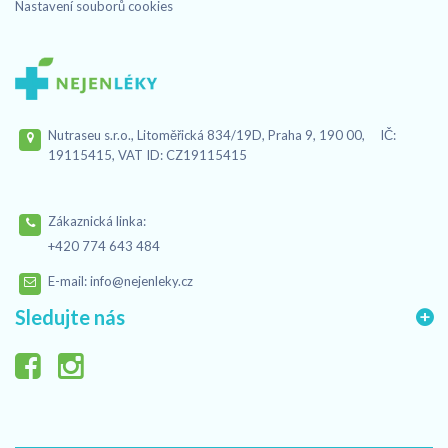
Nastavení souborů cookies
Nutraseu s.r.o., Litoměřická 834/19D, Praha 9, 190 00, IČ:
19115415, VAT ID: CZ19115415
Zákaznická linka:
+420 774 643 484
E-mail:
info@nejenleky.cz
Sledujte nás