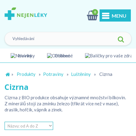
0
MENU
Novinky
Oblíbené
»
Produkty
»
Potraviny
»
Luštěniny
»
Cizrna
Cizrna
Cizrna z BIO produkce obsahuje významné množství bílkovin.
Z minerálů stojí za zmínku železo (třikrát více než v mase),
draslík, hořčík, vápník a zinek.