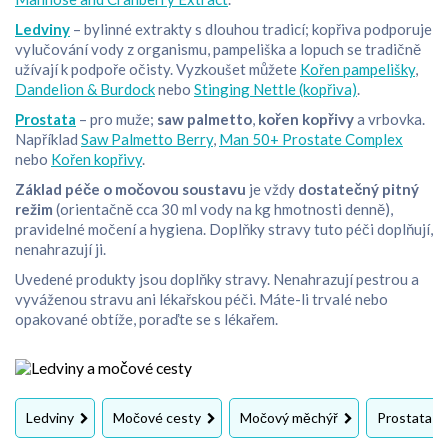
Ledviny
– bylinné extrakty s dlouhou tradicí; kopřiva podporuje
vylučování vody z organismu, pampeliška a lopuch se tradičně
užívají k podpoře očisty. Vyzkoušet můžete
Kořen pampelišky
,
Dandelion & Burdock
nebo
Stinging Nettle (kopřiva)
.
Prostata
– pro muže;
saw palmetto
,
kořen kopřivy
a vrbovka.
Například
Saw Palmetto Berry
,
Man 50+ Prostate Complex
nebo
Kořen kopřivy
.
Základ péče o močovou soustavu
je vždy
dostatečný pitný
režim
(orientačně cca 30 ml vody na kg hmotnosti denně),
pravidelné močení a hygiena. Doplňky stravy tuto péči doplňují,
nenahrazují ji.
Uvedené produkty jsou doplňky stravy. Nenahrazují pestrou a
vyváženou stravu ani lékařskou péči. Máte-li trvalé nebo
opakované obtíže, poraďte se s lékařem.
Ledviny
Močové cesty
Močový měchýř
Prostata