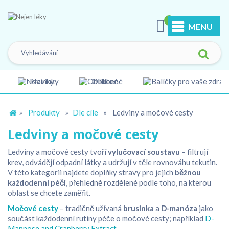
0
MENU
Novinky
Oblíbené
»
Produkty
»
Dle cíle
»
Ledviny a močové cesty
Ledviny a močové cesty
Ledviny a močové cesty tvoří
vylučovací soustavu
– filtrují
krev, odvádějí odpadní látky a udržují v těle rovnováhu tekutin.
V této kategorii najdete doplňky stravy pro jejich
běžnou
každodenní péči
, přehledně rozdělené podle toho, na kterou
oblast se chcete zaměřit.
Močové cesty
– tradičně užívaná
brusinka
a
D-manóza
jako
součást každodenní rutiny péče o močové cesty; například
D-
Mannose and Cranberry Extract
.