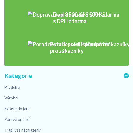
Doprava nad 3 500 Kč
s DPH zdarma
Poradenství k produktům
pro zákazníky
Kategorie
Produkty
Výrobci
Skočte do jara
Zdravé opálení
Trápí vás nachlazení?