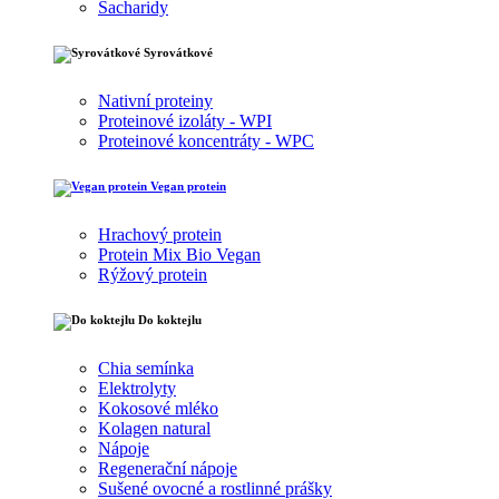
Sacharidy
Syrovátkové
Nativní proteiny
Proteinové izoláty - WPI
Proteinové koncentráty - WPC
Vegan protein
Hrachový protein
Protein Mix Bio Vegan
Rýžový protein
Do koktejlu
Chia semínka
Elektrolyty
Kokosové mléko
Kolagen natural
Nápoje
Regenerační nápoje
Sušené ovocné a rostlinné prášky