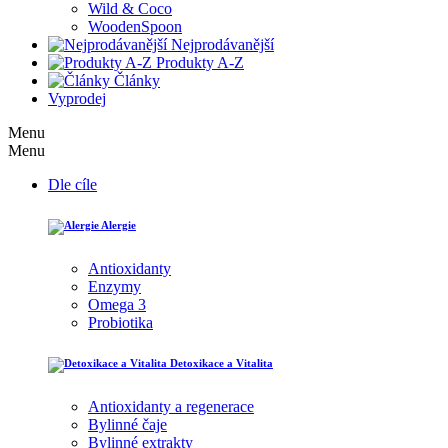
Wild & Coco
WoodenSpoon
Nejprodávanější
Produkty A-Z
Články
Vyprodej
Menu
Menu
Dle cíle
Alergie
Antioxidanty
Enzymy
Omega 3
Probiotika
Detoxikace a Vitalita
Antioxidanty a regenerace
Bylinné čaje
Bylinné extrakty