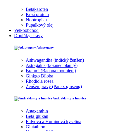
Betakaroten
Kozí protein
Nootropika
Pupalkový olej
Velkoobchod
Doplňky stravy
Adaptogeny
Ashwagandha (indický ženšen)
Astragalus (kozinec blanitý)
Brahmi (Bacopa monniera)
Ginkgo Biloba
Rhodiola rosea
Ženšen pravý (Panax ginseng)
Antioxidanty a Imunita
Astaxanthin
Beta-glukan
Fulvová a Huminová kyselina
Glutathion