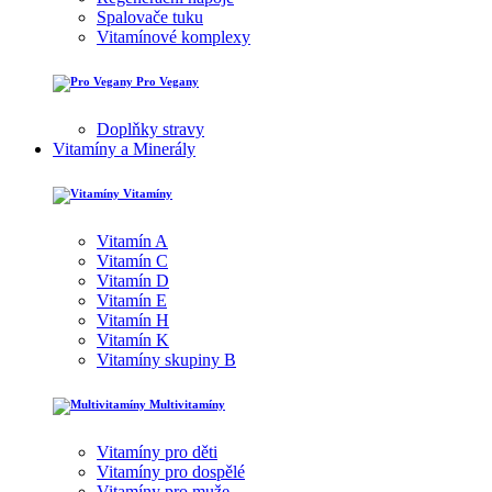
Spalovače tuku
Vitamínové komplexy
Pro Vegany
Doplňky stravy
Vitamíny a Minerály
Vitamíny
Vitamín A
Vitamín C
Vitamín D
Vitamín E
Vitamín H
Vitamín K
Vitamíny skupiny B
Multivitamíny
Vitamíny pro děti
Vitamíny pro dospělé
Vitamíny pro muže