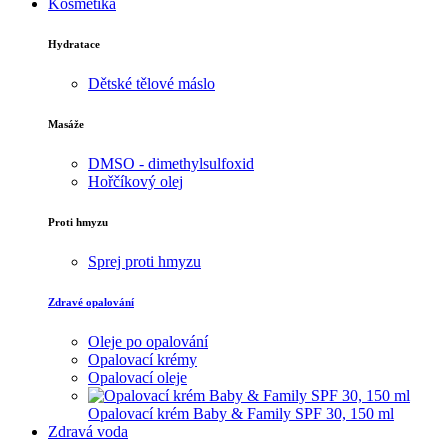
Kosmetika
Hydratace
Dětské tělové máslo
Masáže
DMSO - dimethylsulfoxid
Hořčíkový olej
Proti hmyzu
Sprej proti hmyzu
Zdravé opalování
Oleje po opalování
Opalovací krémy
Opalovací oleje
Opalovací krém Baby & Family SPF 30, 150 ml
Zdravá voda