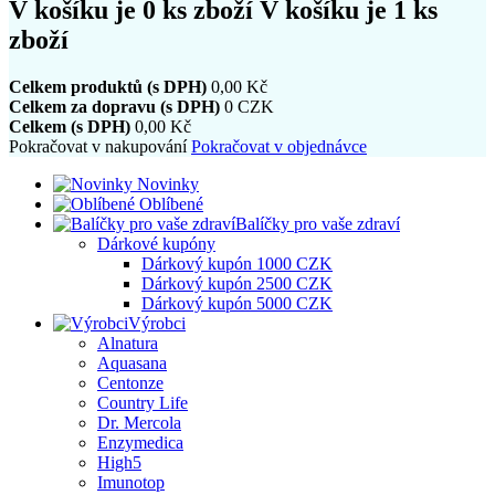
V košíku je
0
ks zboží
V košíku je 1 ks
zboží
Celkem produktů (s DPH)
0,00 Kč
Celkem za dopravu (s DPH)
0 CZK
Celkem (s DPH)
0,00 Kč
Pokračovat v nakupování
Pokračovat v objednávce
Novinky
Oblíbené
Balíčky pro vaše zdraví
Dárkové kupóny
Dárkový kupón 1000 CZK
Dárkový kupón 2500 CZK
Dárkový kupón 5000 CZK
Výrobci
Alnatura
Aquasana
Centonze
Country Life
Dr. Mercola
Enzymedica
High5
Imunotop