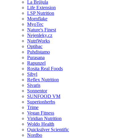
La Brújula
Life Extension
LSP Nutrition
Mornflake
MyoTec
Nature's Finest
Nejenleky.cz
NutriWorks
Optibac
Puhdistamo
Purasana
Rapunzel
Rosita Real Foods
Sibyl
Reflex Nutrition
Sivaris
Sonnentor
SUNFOOD VM
Superionherbs
Trime
Vegan Fitness
Viridian Nutrition
Woldo Health
Quicksilver Scientific
Nordbo