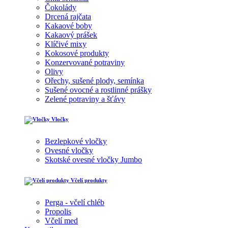
Čokolády
Drcená rajčata
Kakaové boby
Kakaový prášek
Klíčivé mixy
Kokosové produkty
Konzervované potraviny
Olivy
Ořechy, sušené plody, semínka
Sušené ovocné a rostlinné prášky
Zelené potraviny a šťávy
Vločky
Bezlepkové vločky
Ovesné vločky
Skotské ovesné vločky Jumbo
Včelí produkty
Perga - včelí chléb
Propolis
Včelí med