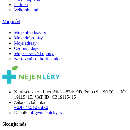
Partneři
Velkoobchod
Můj účet
Moje objednávky
Moje dobropisy
Moje adresy
Osobní údaje
Moje slevové kupóny
Nastavení souborů cookies
Nutraseu s.r.o., Litoměřická 834/19D, Praha 9, 190 00, IČ:
19115415, VAT ID: CZ19115415
Zákaznická linka:
+420 774 643 484
E-mail:
info@nejenleky.cz
Sledujte nás