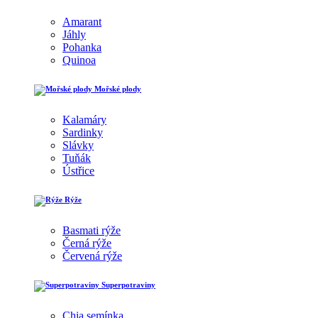
Amarant
Jáhly
Pohanka
Quinoa
Mořské plody
Kalamáry
Sardinky
Slávky
Tuňák
Ústřice
Rýže
Basmati rýže
Černá rýže
Červená rýže
Superpotraviny
Chia semínka