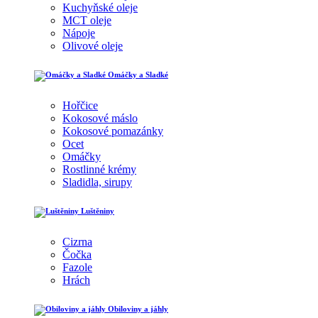
Kuchyňské oleje
MCT oleje
Nápoje
Olivové oleje
Omáčky a Sladké
Hořčice
Kokosové máslo
Kokosové pomazánky
Ocet
Omáčky
Rostlinné krémy
Sladidla, sirupy
Luštěniny
Cizrna
Čočka
Fazole
Hrách
Obiloviny a jáhly