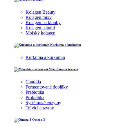
Kolagen Beauty
Kolagen mixy
Kolagen na klouby
Kolagen natural
Mořský kolagen
Kurkuma a kurkumin
Kurkuma a kurkumin
Mikrobiom a trávení
Candida
Fermentované doplňky
Prebiotika
Probiotika
Systémové enzymy
Trávicí enzymy
Omega 3