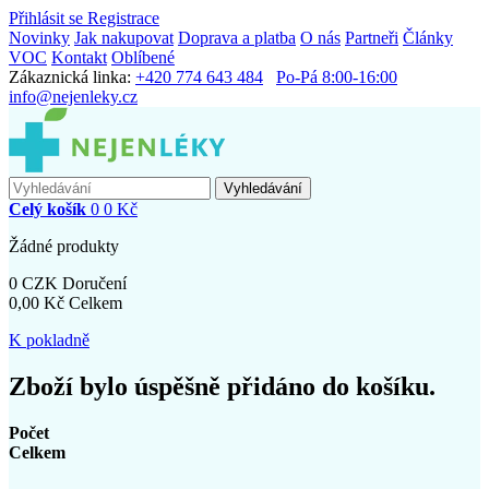
Přihlásit se
Registrace
Novinky
Jak nakupovat
Doprava a platba
O nás
Partneři
Články
VOC
Kontakt
Oblíbené
Zákaznická linka:
+420 774 643 484
Po-Pá 8:00-16:00
info@nejenleky.cz
Vyhledávání
Celý košík
0
0 Kč
Žádné produkty
0 CZK
Doručení
0,00 Kč
Celkem
K pokladně
Zboží bylo úspěšně přidáno do košíku.
Počet
Celkem