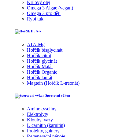
Krilový olej
Omega 3 Algae (vegan)
Omega 3 pro děti
Rybí tuk
Hořčík
ATA-Mg
Hořčík bisglycinát
Hořčík citrát
Hořčík glycinát
Hořčík Malát
Hořčík Organic
Hořčík taurát
Magtein (Hořčík L-treonát)
Sportovní výkon
Aminokyseliny
Elektrolyty
Klouby, vazy
L-carnitin (karnitin)
Proteiny, gainery
Regenerační nápoje