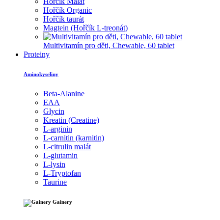
Hořčík Malát
Hořčík Organic
Hořčík taurát
Magtein (Hořčík L-treonát)
Multivitamín pro děti, Chewable, 60 tablet
Proteiny
Aminokyseliny
Beta-Alanine
EAA
Glycin
Kreatin (Creatine)
L-arginin
L-carnitin (karnitin)
L-citrulin malát
L-glutamin
L-lysin
L-Tryptofan
Taurine
Gainery