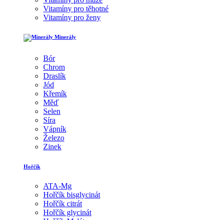
Vitamíny pro těhotné
Vitamíny pro ženy
Minerály
Bór
Chrom
Draslík
Jód
Křemík
Měď
Selen
Síra
Vápník
Železo
Zinek
Hořčík
ATA-Mg
Hořčík bisglycinát
Hořčík citrát
Hořčík glycinát