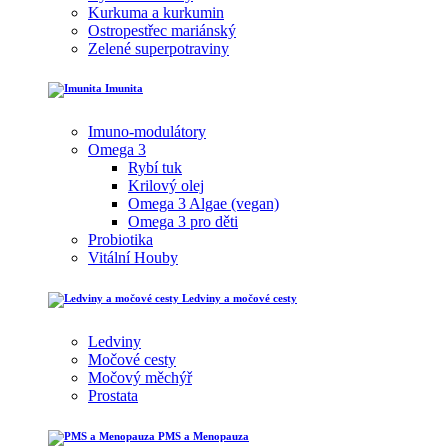
Kurkuma a kurkumin
Ostropestřec mariánský
Zelené superpotraviny
Imunita
Imuno-modulátory
Omega 3
Rybí tuk
Krilový olej
Omega 3 Algae (vegan)
Omega 3 pro děti
Probiotika
Vitální Houby
Ledviny a močové cesty
Ledviny
Močové cesty
Močový měchýř
Prostata
PMS a Menopauza