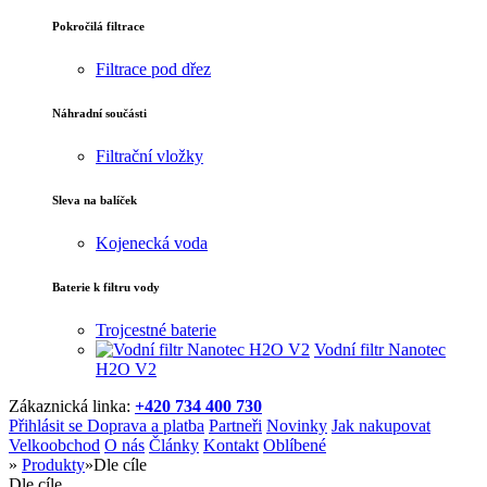
Pokročilá filtrace
Filtrace pod dřez
Náhradní součásti
Filtrační vložky
Sleva na balíček
Kojenecká voda
Baterie k filtru vody
Trojcestné baterie
Vodní filtr Nanotec
H2O V2
Zákaznická linka:
+420 734 400 730
Přihlásit se
Doprava a platba
Partneři
Novinky
Jak nakupovat
Velkoobchod
O nás
Články
Kontakt
Oblíbené
»
Produkty
»
Dle cíle
Dle cíle