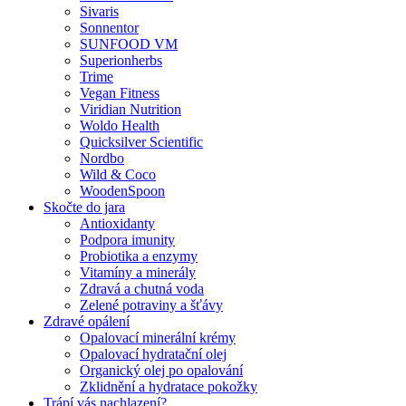
Sivaris
Sonnentor
SUNFOOD VM
Superionherbs
Trime
Vegan Fitness
Viridian Nutrition
Woldo Health
Quicksilver Scientific
Nordbo
Wild & Coco
WoodenSpoon
Skočte do jara
Antioxidanty
Podpora imunity
Probiotika a enzymy
Vitamíny a minerály
Zdravá a chutná voda
Zelené potraviny a šťávy
Zdravé opálení
Opalovací minerální krémy
Opalovací hydratační olej
Organický olej po opalování
Zklidnění a hydratace pokožky
Trápí vás nachlazení?