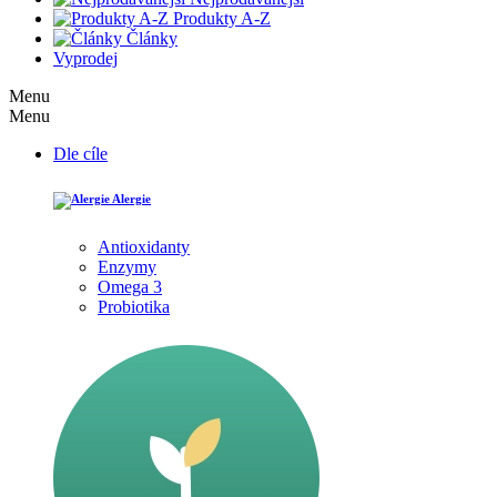
Produkty A-Z
Články
Vyprodej
Menu
Menu
Dle cíle
Alergie
Antioxidanty
Enzymy
Omega 3
Probiotika