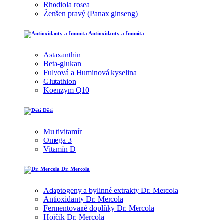
Rhodiola rosea
Ženšen pravý (Panax ginseng)
Antioxidanty a Imunita
Astaxanthin
Beta-glukan
Fulvová a Huminová kyselina
Glutathion
Koenzym Q10
Děti
Multivitamín
Omega 3
Vitamín D
Dr. Mercola
Adaptogeny a bylinné extrakty Dr. Mercola
Antioxidanty Dr. Mercola
Fermentované doplňky Dr. Mercola
Hořčík Dr. Mercola