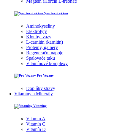
Magtein (Hořčík L-treonát)
Sportovní výkon
Aminokyseliny
Elektrolyty
Klouby, vazy
L-carnitin (karnitin)
Proteiny, gainery
Regenerační nápoje
Spalovače tuku
Vitamínové komplexy
Pro Vegany
Doplňky stravy
Vitamíny a Minerály
Vitamíny
Vitamín A
Vitamín C
Vitamín D