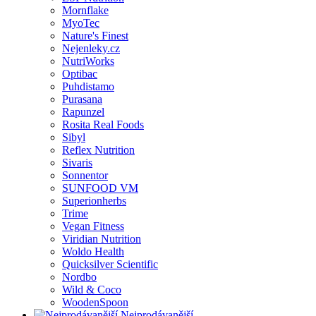
Mornflake
MyoTec
Nature's Finest
Nejenleky.cz
NutriWorks
Optibac
Puhdistamo
Purasana
Rapunzel
Rosita Real Foods
Sibyl
Reflex Nutrition
Sivaris
Sonnentor
SUNFOOD VM
Superionherbs
Trime
Vegan Fitness
Viridian Nutrition
Woldo Health
Quicksilver Scientific
Nordbo
Wild & Coco
WoodenSpoon
Nejprodávanější