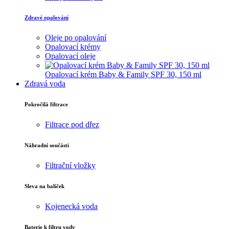
Zdravé opalování
Oleje po opalování
Opalovací krémy
Opalovací oleje
Opalovací krém Baby & Family SPF 30, 150 ml
Zdravá voda
Pokročilá filtrace
Filtrace pod dřez
Náhradní součásti
Filtrační vložky
Sleva na balíček
Kojenecká voda
Baterie k filtru vody