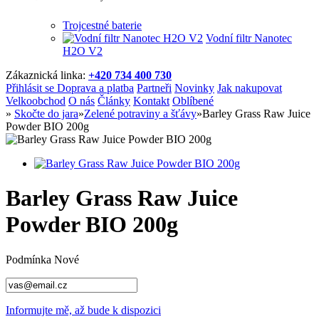
Trojcestné baterie
Vodní filtr Nanotec
H2O V2
Zákaznická linka:
+420 734 400 730
Přihlásit se
Doprava a platba
Partneři
Novinky
Jak nakupovat
Velkoobchod
O nás
Články
Kontakt
Oblíbené
»
Skočte do jara
»
Zelené potraviny a šťávy
»
Barley Grass Raw Juice
Powder BIO 200g
Barley Grass Raw Juice
Powder BIO 200g
Podmínka
Nové
Informujte mě, až bude k dispozici