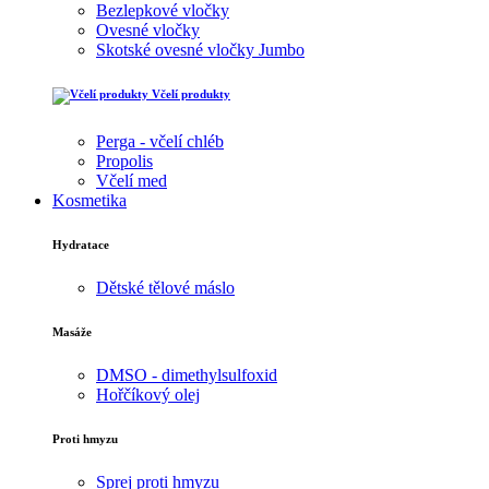
Bezlepkové vločky
Ovesné vločky
Skotské ovesné vločky Jumbo
Včelí produkty
Perga - včelí chléb
Propolis
Včelí med
Kosmetika
Hydratace
Dětské tělové máslo
Masáže
DMSO - dimethylsulfoxid
Hořčíkový olej
Proti hmyzu
Sprej proti hmyzu