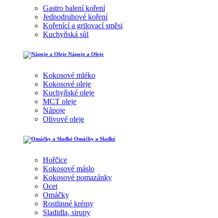
Gastro balení koření
Jednodruhové koření
Kořenící a grilovací směsi
Kuchyňská sůl
Nápoje a Oleje
Kokosové mléko
Kokosové oleje
Kuchyňské oleje
MCT oleje
Nápoje
Olivové oleje
Omáčky a Sladké
Hořčice
Kokosové máslo
Kokosové pomazánky
Ocet
Omáčky
Rostlinné krémy
Sladidla, sirupy