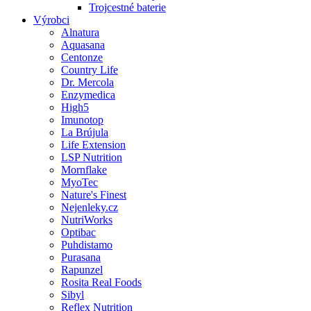
Trojcestné baterie
Výrobci
Alnatura
Aquasana
Centonze
Country Life
Dr. Mercola
Enzymedica
High5
Imunotop
La Brújula
Life Extension
LSP Nutrition
Mornflake
MyoTec
Nature's Finest
Nejenleky.cz
NutriWorks
Optibac
Puhdistamo
Purasana
Rapunzel
Rosita Real Foods
Sibyl
Reflex Nutrition