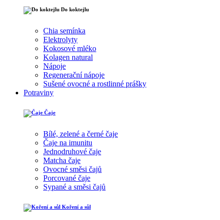
Do koktejlu
Chia semínka
Elektrolyty
Kokosové mléko
Kolagen natural
Nápoje
Regenerační nápoje
Sušené ovocné a rostlinné prášky
Potraviny
Čaje
Bílé, zelené a černé čaje
Čaje na imunitu
Jednodruhové čaje
Matcha čaje
Ovocné směsi čajů
Porcované čaje
Sypané a směsi čajů
Koření a sůl