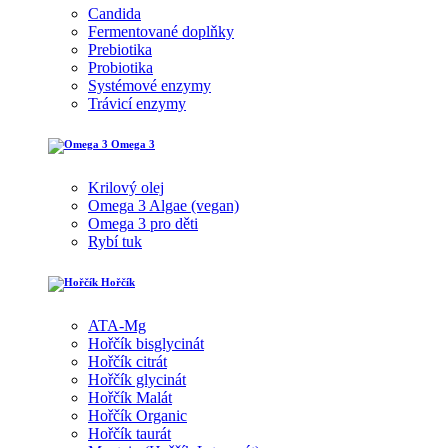
Candida
Fermentované doplňky
Prebiotika
Probiotika
Systémové enzymy
Trávicí enzymy
Omega 3
Krilový olej
Omega 3 Algae (vegan)
Omega 3 pro děti
Rybí tuk
Hořčík
ATA-Mg
Hořčík bisglycinát
Hořčík citrát
Hořčík glycinát
Hořčík Malát
Hořčík Organic
Hořčík taurát