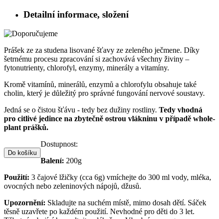
Detailní informace, složení
Prášek ze za studena lisované šťavy ze zeleného ječmene. Díky
šetrnému procesu zpracování si zachovává všechny živiny –
fytonutrienty, chlorofyl, enzymy, minerály a vitamíny.
Kromě vitamínů, minerálů, enzymů a chlorofylu obsahuje také
cholin, který je důležitý pro správné fungování nervové soustavy.
Jedná se o čistou šťávu - tedy bez dužiny rostliny.
Tedy vhodná
pro citlivé jedince na zbytečně ostrou vlákninu v případě whole-
plant prášků.
Dostupnost:
Do košíku
Balení:
200g
Použití:
3 čajové lžičky (cca 6g) vmíchejte do 300 ml vody, mléka,
ovocných nebo zeleninových nápojů, džusů.
Upozornění:
Skladujte na suchém místě, mimo dosah dětí. Sáček
těsně uzavřete po každém použití. Nevhodné pro děti do 3 let.