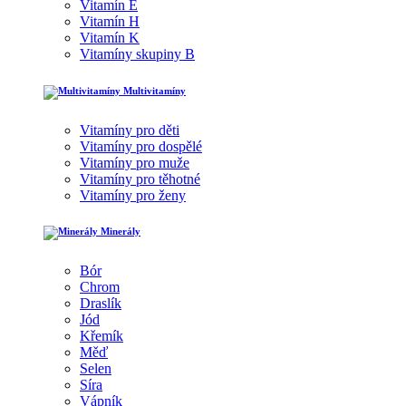
Vitamín E
Vitamín H
Vitamín K
Vitamíny skupiny B
Multivitamíny
Vitamíny pro děti
Vitamíny pro dospělé
Vitamíny pro muže
Vitamíny pro těhotné
Vitamíny pro ženy
Minerály
Bór
Chrom
Draslík
Jód
Křemík
Měď
Selen
Síra
Vápník