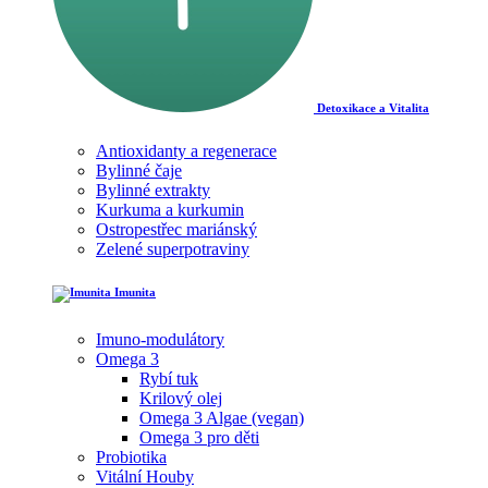
Detoxikace a Vitalita
Antioxidanty a regenerace
Bylinné čaje
Bylinné extrakty
Kurkuma a kurkumin
Ostropestřec mariánský
Zelené superpotraviny
Imunita
Imuno-modulátory
Omega 3
Rybí tuk
Krilový olej
Omega 3 Algae (vegan)
Omega 3 pro děti
Probiotika
Vitální Houby