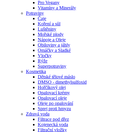
Pro Vegany
Vitamíny a Minerály
Potraviny
Čaje
Koření a sůl
Luštěniny
Mořské plody
Nápoje a Oleje
Obiloviny a jáhly
Omáčky a Sladké
Vločky
Rýže
Superpotraviny
Kosmetika
Dětské tělové máslo
DMSO - dimethylsulfoxid
Hořčíkový olej
Opalovací krémy
Opalovací oleje
Oleje po opalování
Sprej proti hmyzu
Zdravá voda
Filtrace pod dřez
Kojenecká voda
Filtrační vložky