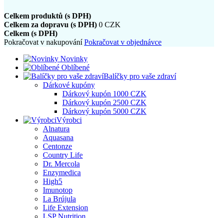
Celkem produktů (s DPH)
Celkem za dopravu (s DPH)
0 CZK
Celkem (s DPH)
Pokračovat v nakupování
Pokračovat v objednávce
Novinky
Oblíbené
Balíčky pro vaše zdraví
Dárkové kupóny
Dárkový kupón 1000 CZK
Dárkový kupón 2500 CZK
Dárkový kupón 5000 CZK
Výrobci
Alnatura
Aquasana
Centonze
Country Life
Dr. Mercola
Enzymedica
High5
Imunotop
La Brújula
Life Extension
LSP Nutrition