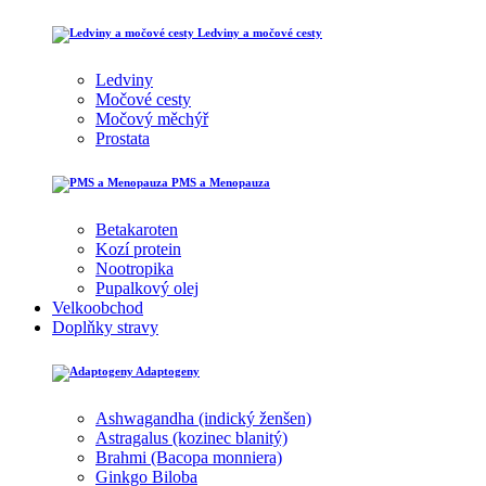
Ledviny a močové cesty
Ledviny
Močové cesty
Močový měchýř
Prostata
PMS a Menopauza
Betakaroten
Kozí protein
Nootropika
Pupalkový olej
Velkoobchod
Doplňky stravy
Adaptogeny
Ashwagandha (indický ženšen)
Astragalus (kozinec blanitý)
Brahmi (Bacopa monniera)
Ginkgo Biloba