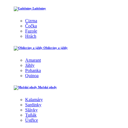
Luštěniny
Cizrna
Čočka
Fazole
Hrách
Obiloviny a jáhly
Amarant
Jáhly
Pohanka
Quinoa
Mořské plody
Kalamáry
Sardinky
Slávky
Tuňák
Ústřice