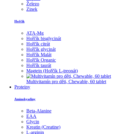
Železo
Zinek
Hořčík
ATA-Mg
Hořčík bisglycinát
Hořčík citrát
Hořčík glycinát
Hořčík Malát
Hořčík Organic
Hořčík taurát
Magtein (Hořčík L-treonát)
Multivitamín pro děti, Chewable, 60 tablet
Proteiny
Aminokyseliny
Beta-Alanine
EAA
Glycin
Kreatin (Creatine)
L-arginin