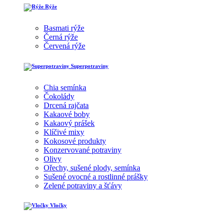
Rýže
Basmati rýže
Černá rýže
Červená rýže
Superpotraviny
Chia semínka
Čokolády
Drcená rajčata
Kakaové boby
Kakaový prášek
Klíčivé mixy
Kokosové produkty
Konzervované potraviny
Olivy
Ořechy, sušené plody, semínka
Sušené ovocné a rostlinné prášky
Zelené potraviny a šťávy
Vločky