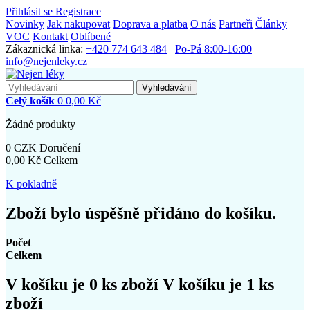
Přihlásit se
Registrace
Novinky
Jak nakupovat
Doprava a platba
O nás
Partneři
Články
VOC
Kontakt
Oblíbené
Zákaznická linka:
+420 774 643 484
Po-Pá 8:00-16:00
info@nejenleky.cz
Vyhledávání
Celý košík
0
0,00 Kč
Žádné produkty
0 CZK
Doručení
0,00 Kč
Celkem
K pokladně
Zboží bylo úspěšně přidáno do košíku.
Počet
Celkem
V košíku je
0
ks zboží
V košíku je 1 ks
zboží