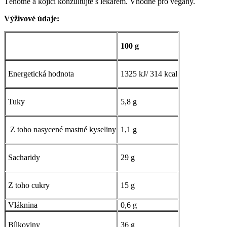
Těhotné a kojící konzultujte s lékařem. Vhodné pro vegany.
Výživové údaje:
100 g
Energetická hodnota
1325 kJ/ 314 kcal
Tuky
5,8 g
Z toho nasycené mastné kyseliny
1,1 g
Sacharidy
29 g
Z toho cukry
15 g
Vláknina
0,6 g
Bílkoviny
36 g