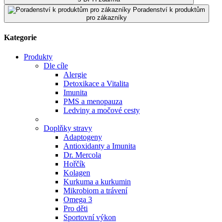
Poradenství k produktům
pro zákazníky
Kategorie
Produkty
Dle cíle
Alergie
Detoxikace a Vitalita
Imunita
PMS a menopauza
Ledviny a močové cesty
Doplňky stravy
Adaptogeny
Antioxidanty a Imunita
Dr. Mercola
Hořčík
Kolagen
Kurkuma a kurkumin
Mikrobiom a trávení
Omega 3
Pro děti
Sportovní výkon