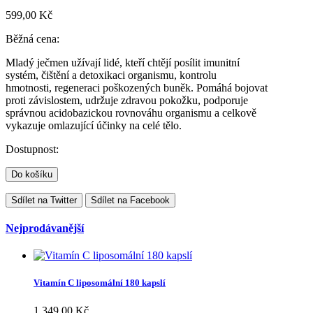
599,00 Kč
Běžná cena:
Mladý ječmen užívají lidé, kteří chtějí posílit imunitní
systém, čištění a detoxikaci organismu, kontrolu
hmotnosti, regeneraci poškozených buněk. Pomáhá bojovat
proti závislostem, udržuje zdravou pokožku, podporuje
správnou acidobazickou rovnováhu organismu a celkově
vykazuje omlazující účinky na celé tělo.
Dostupnost:
Do košíku
Sdílet na Twitter
Sdílet na Facebook
Nejprodávanější
Vitamín C liposomální 180 kapslí
1 349,00 Kč