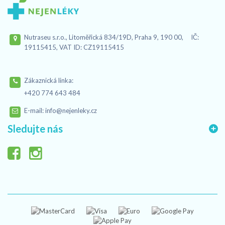
Nutraseu s.r.o., Litoměřická 834/19D, Praha 9, 190 00, IČ:
19115415, VAT ID: CZ19115415
Zákaznická linka:
+420 774 643 484
E-mail:
info@nejenleky.cz
Sledujte nás