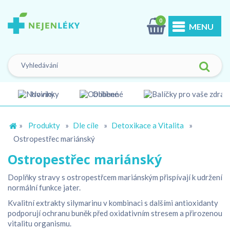
0
MENU
Novinky
Oblíbené
»
Produkty
»
Dle cíle
»
Detoxikace a Vitalita
»
Ostropestřec mariánský
Ostropestřec mariánský
Doplňky stravy s ostropestřcem mariánským přispívají k udržení
normální funkce jater.
Kvalitní extrakty silymarinu v kombinaci s dalšími antioxidanty
podporují ochranu buněk před oxidativním stresem a přirozenou
vitalitu organismu.