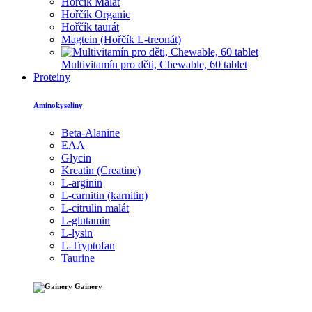
Hořčík Malát
Hořčík Organic
Hořčík taurát
Magtein (Hořčík L-treonát)
Multivitamín pro děti, Chewable, 60 tablet
Proteiny
Aminokyseliny
Beta-Alanine
EAA
Glycin
Kreatin (Creatine)
L-arginin
L-carnitin (karnitin)
L-citrulin malát
L-glutamin
L-lysin
L-Tryptofan
Taurine
Gainery