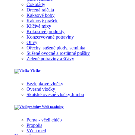
Čokolády
Drcená rajčata
Kakaové boby
Kakaový prášek
Klíčivé mixy
Kokosové produkty
Konzervované potraviny
Olivy
Ořechy, sušené plody, semínka
Sušené ovocné a rostlinné prášky
Zelené potraviny a šťávy
Vločky
Bezlepkové vločky
Ovesné vločky
Skotské ovesné vločky Jumbo
Včelí produkty
Perga - včelí chléb
Propolis
Včelí med