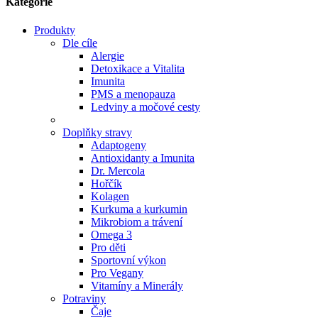
Kategorie
Produkty
Dle cíle
Alergie
Detoxikace a Vitalita
Imunita
PMS a menopauza
Ledviny a močové cesty
Doplňky stravy
Adaptogeny
Antioxidanty a Imunita
Dr. Mercola
Hořčík
Kolagen
Kurkuma a kurkumin
Mikrobiom a trávení
Omega 3
Pro děti
Sportovní výkon
Pro Vegany
Vitamíny a Minerály
Potraviny
Čaje