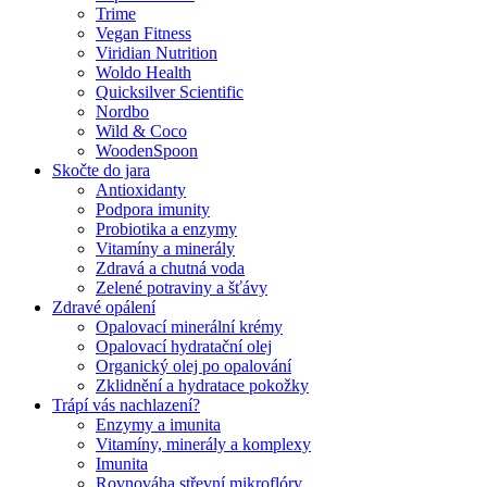
Trime
Vegan Fitness
Viridian Nutrition
Woldo Health
Quicksilver Scientific
Nordbo
Wild & Coco
WoodenSpoon
Skočte do jara
Antioxidanty
Podpora imunity
Probiotika a enzymy
Vitamíny a minerály
Zdravá a chutná voda
Zelené potraviny a šťávy
Zdravé opálení
Opalovací minerální krémy
Opalovací hydratační olej
Organický olej po opalování
Zklidnění a hydratace pokožky
Trápí vás nachlazení?
Enzymy a imunita
Vitamíny, minerály a komplexy
Imunita
Rovnováha střevní mikroflóry