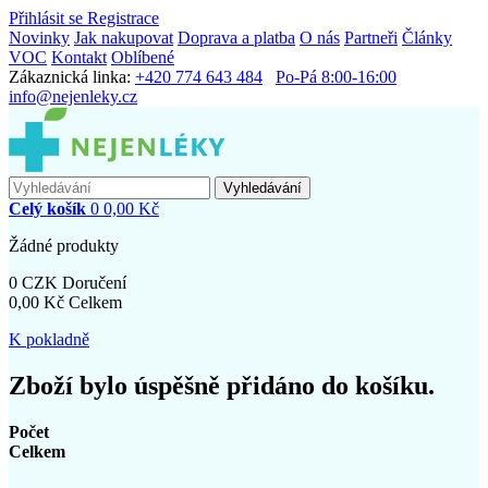
Přihlásit se
Registrace
Novinky
Jak nakupovat
Doprava a platba
O nás
Partneři
Články
VOC
Kontakt
Oblíbené
Zákaznická linka:
+420 774 643 484
Po-Pá 8:00-16:00
info@nejenleky.cz
Vyhledávání
Celý košík
0
0,00 Kč
Žádné produkty
0 CZK
Doručení
0,00 Kč
Celkem
K pokladně
Zboží bylo úspěšně přidáno do košíku.
Počet
Celkem