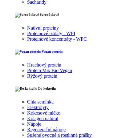
Sacharidy
Syrovátkové
Nativní proteiny
Proteinové izoláty - WPI
Proteinové koncentráty - WPC
Vegan protein
Hrachový protein
Protein Mix Bio Vegan
Rýžový protein
Do koktejlu
Chia semínka
Elektrolyty
Kokosové mléko
Kolagen natural
Nápoje
Regenerační nápoje
Sušené ovocné a rostlinné prášky