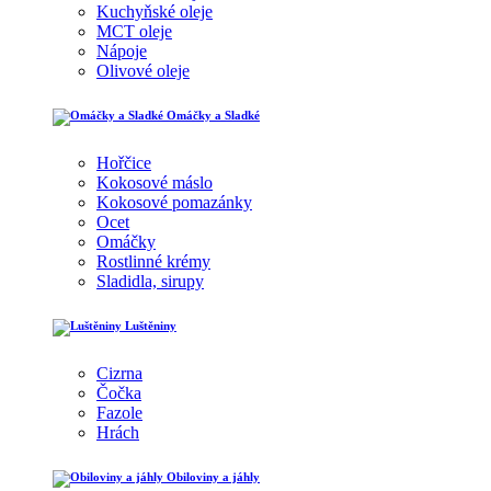
Kuchyňské oleje
MCT oleje
Nápoje
Olivové oleje
Omáčky a Sladké
Hořčice
Kokosové máslo
Kokosové pomazánky
Ocet
Omáčky
Rostlinné krémy
Sladidla, sirupy
Luštěniny
Cizrna
Čočka
Fazole
Hrách
Obiloviny a jáhly