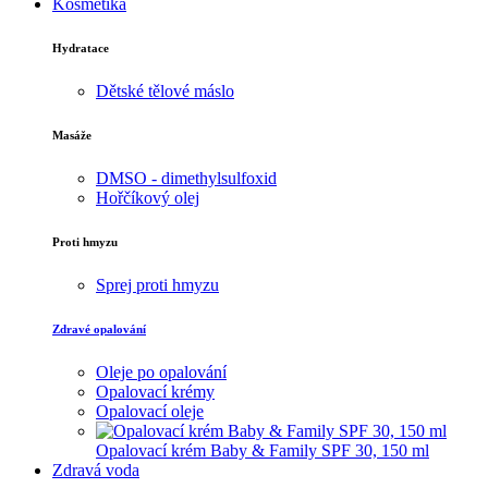
Kosmetika
Hydratace
Dětské tělové máslo
Masáže
DMSO - dimethylsulfoxid
Hořčíkový olej
Proti hmyzu
Sprej proti hmyzu
Zdravé opalování
Oleje po opalování
Opalovací krémy
Opalovací oleje
Opalovací krém Baby & Family SPF 30, 150 ml
Zdravá voda