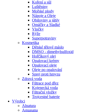
Koření a sůl
Luštěniny
Mořské plody
Nápoje a Oleje
Obiloviny a jáhly
Omáčky a Sladké
Vločky
Rýže
Superpotraviny
Kosmetika
Dětské tělové máslo
DMSO - dimethylsulfoxid
Hořčíkový olej
Opalovací krémy
Opalovací oleje
Oleje po opalování
Sprej proti hmyzu
Zdravá voda
Filtrace pod dřez
Kojenecká voda
Filtrační vložky
Trojcestné baterie
Výrobci
Alnatura
Aquasana