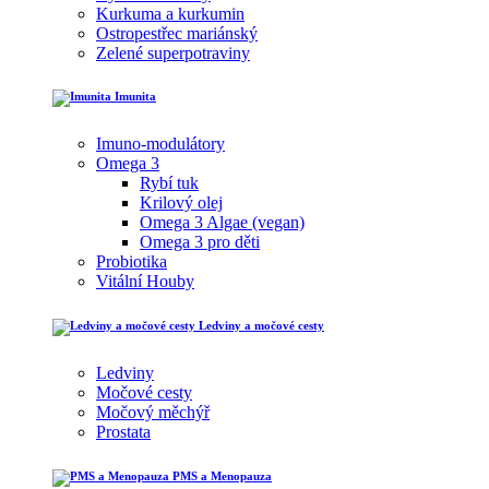
Kurkuma a kurkumin
Ostropestřec mariánský
Zelené superpotraviny
Imunita
Imuno-modulátory
Omega 3
Rybí tuk
Krilový olej
Omega 3 Algae (vegan)
Omega 3 pro děti
Probiotika
Vitální Houby
Ledviny a močové cesty
Ledviny
Močové cesty
Močový měchýř
Prostata
PMS a Menopauza