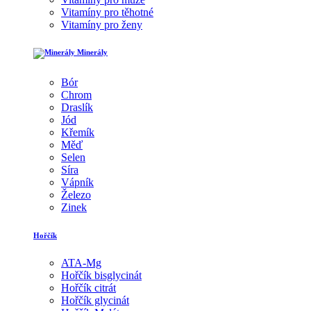
Vitamíny pro těhotné
Vitamíny pro ženy
Minerály
Bór
Chrom
Draslík
Jód
Křemík
Měď
Selen
Síra
Vápník
Železo
Zinek
Hořčík
ATA-Mg
Hořčík bisglycinát
Hořčík citrát
Hořčík glycinát