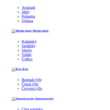
Amarant
Jáhly
Pohanka
Quinoa
Mořské plody
Kalamáry
Sardinky
Slávky
Tuňák
Ústřice
Rýže
Basmati rýže
Černá rýže
Červená rýže
Superpotraviny
Chia semínka