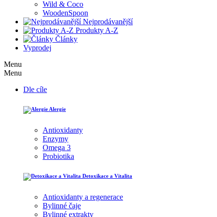
Wild & Coco
WoodenSpoon
Nejprodávanější
Produkty A-Z
Články
Vyprodej
Menu
Menu
Dle cíle
Alergie
Antioxidanty
Enzymy
Omega 3
Probiotika
Detoxikace a Vitalita
Antioxidanty a regenerace
Bylinné čaje
Bylinné extrakty