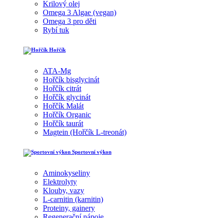
Krilový olej
Omega 3 Algae (vegan)
Omega 3 pro děti
Rybí tuk
Hořčík
ATA-Mg
Hořčík bisglycinát
Hořčík citrát
Hořčík glycinát
Hořčík Malát
Hořčík Organic
Hořčík taurát
Magtein (Hořčík L-treonát)
Sportovní výkon
Aminokyseliny
Elektrolyty
Klouby, vazy
L-carnitin (karnitin)
Proteiny, gainery
Regenerační nápoje