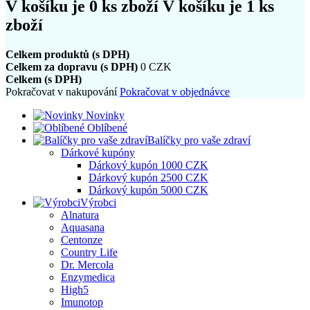
V košíku je
0
ks zboží
V košíku je 1 ks
zboží
Celkem produktů (s DPH)
Celkem za dopravu (s DPH)
0 CZK
Celkem (s DPH)
Pokračovat v nakupování
Pokračovat v objednávce
Novinky
Oblíbené
Balíčky pro vaše zdraví
Dárkové kupóny
Dárkový kupón 1000 CZK
Dárkový kupón 2500 CZK
Dárkový kupón 5000 CZK
Výrobci
Alnatura
Aquasana
Centonze
Country Life
Dr. Mercola
Enzymedica
High5
Imunotop