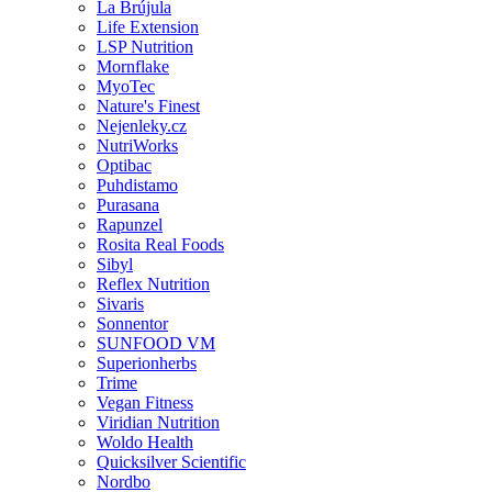
La Brújula
Life Extension
LSP Nutrition
Mornflake
MyoTec
Nature's Finest
Nejenleky.cz
NutriWorks
Optibac
Puhdistamo
Purasana
Rapunzel
Rosita Real Foods
Sibyl
Reflex Nutrition
Sivaris
Sonnentor
SUNFOOD VM
Superionherbs
Trime
Vegan Fitness
Viridian Nutrition
Woldo Health
Quicksilver Scientific
Nordbo