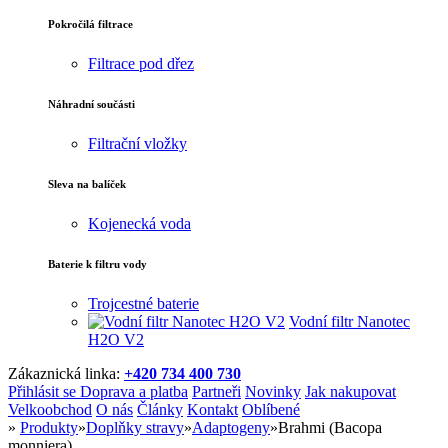
Pokročilá filtrace
Filtrace pod dřez
Náhradní součásti
Filtrační vložky
Sleva na balíček
Kojenecká voda
Baterie k filtru vody
Trojcestné baterie
Vodní filtr Nanotec
H2O V2
Zákaznická linka:
+420 734 400 730
Přihlásit se
Doprava a platba
Partneři
Novinky
Jak nakupovat
Velkoobchod
O nás
Články
Kontakt
Oblíbené
»
Produkty
»
Doplňky stravy
»
Adaptogeny
»
Brahmi (Bacopa
monniera)