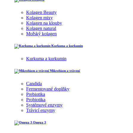
Kolagen Beauty
Kolagen mixy
Kolagen na klouby
Kolagen natural
Mořský kolagen
Kurkuma a kurkumin
Kurkuma a kurkumin
Mikrobiom a trávení
Candida
Fermentované doplňky
Prebiotika
Probiotika
Systémové enzymy
Trávicí enzymy
Omega 3