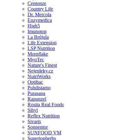
Centonze
Country Life
Dr. Mercola
Enzymedica
High5
Imunotop
La Brújula
Life Extension
LSP Nutrition
Mornflake
MyoTec
Nature's Finest
Nejenleky.cz
NutriWorks
Optibac
Puhdistamo
Purasana
Rapunzel
Rosita Real Foods
Sibyl
Reflex Nutrition
Sivaris
Sonnentor
SUNFOOD VM
Superionherbs