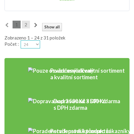
1
2
Show all
Zobrazeno 1 – 24 z 31 položek
Počet
:
Pouze osvědčený
a kvalitní sortiment
Doprava nad 3 500 Kč
s DPH zdarma
Poradenství k produktům