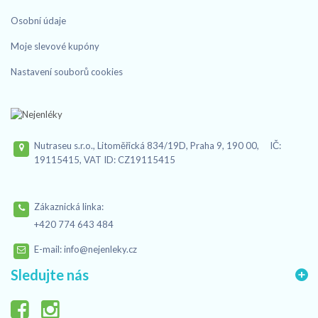
Osobní údaje
Moje slevové kupóny
Nastavení souborů cookies
Nutraseu s.r.o., Litoměřická 834/19D, Praha 9, 190 00, IČ:
19115415, VAT ID: CZ19115415
Zákaznická linka:
+420 774 643 484
E-mail:
info@nejenleky.cz
Sledujte nás