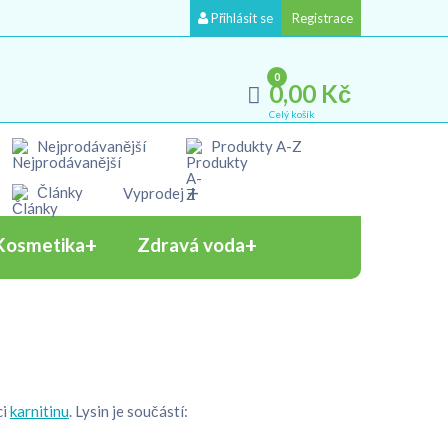
Přihlásit se
Registrace
0
0,00 Kč
Celý košík
Nejprodávanější
Produkty A-Z
Články
Vyprodej
Kosmetika
Zdravá voda
ci
karnitinu
. Lysin je součástí: