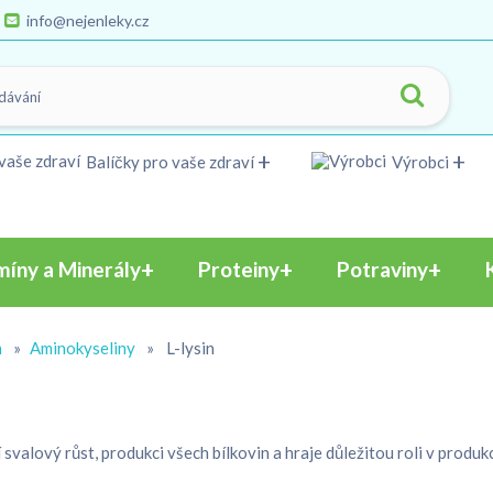
info@nejenleky.cz
Balíčky pro vaše zdraví
Výrobci
míny a Minerály
Proteiny
Potraviny
n
»
Aminokyseliny
»
L-lysin
 svalový růst, produkci všech bílkovin a hraje důležitou roli v produk