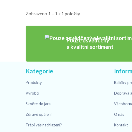
Zobrazeno 1 – 1 z 1 položky
Pouze osvědčený
a kvalitní sortiment
Kategorie
Infor
Produkty
Balíčky pr
Výrobci
Doprava a
Skočte do jara
Všeobecn
Zdravé opálení
O nás
Trápí vás nachlazení?
Kontakt