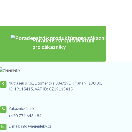
Poradenství k produktům
pro zákazníky
Nutraseu s.r.o., Litoměřická 834/19D, Praha 9, 190 00,
IČ: 19115415, VAT ID: CZ19115415
Zákaznická linka:
+420 774 643 484
E-mail:
info@nejenleky.cz