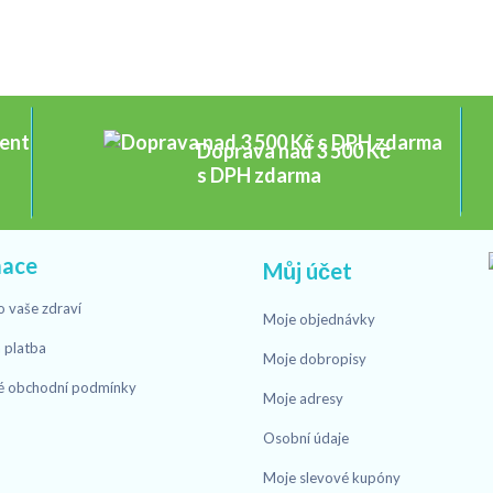
Doprava nad 3 500 Kč
s DPH zdarma
mace
Můj účet
o vaše zdraví
Moje objednávky
 platba
Moje dobropisy
é obchodní podmínky
Moje adresy
Osobní údaje
Moje slevové kupóny