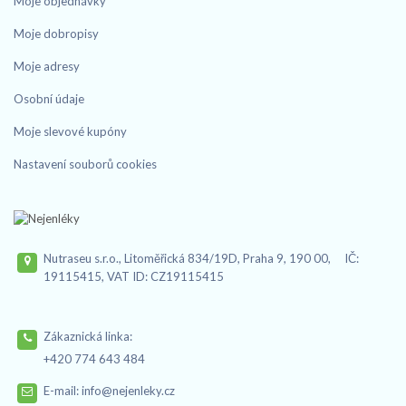
Moje objednávky
Moje dobropisy
Moje adresy
Osobní údaje
Moje slevové kupóny
Nastavení souborů cookies
Nutraseu s.r.o., Litoměřická 834/19D, Praha 9, 190 00, IČ:
19115415, VAT ID: CZ19115415
Zákaznická linka:
+420 774 643 484
E-mail:
info@nejenleky.cz