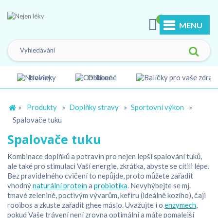
0
MENU
Novinky
Oblíbené
»
Produkty
»
Doplňky stravy
»
Sportovní výkon
»
Spalovače tuku
Spalovače tuku
Kombinace doplňků a potravin pro nejen lepší spalování tuků,
ale také pro stimulaci Vaší energie, zkrátka, abyste se cítili lépe.
Bez pravidelného cvičení to nepůjde, proto můžete zařadit
vhodný
naturální protein
a
probiotika
. Nevyhýbejte se mj.
tmavé zelenině, poctivým vývarům, kefíru (ideálně kozího), čaji
rooibos a zkuste zařadit ghee máslo. Uvažujte i o
enzymech
,
pokud Vaše trávení není zrovna optimální a máte pomalejší