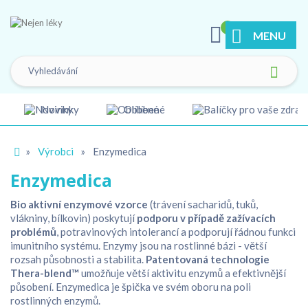
0
MENU
Novinky
Oblíbené
»
Výrobci
»
Enzymedica
Enzymedica
Bio aktivní enzymové vzorce
(trávení sacharidů, tuků,
vlákniny, bílkovin) poskytují
podporu v případě zažívacích
problémů
, potravinových intolerancí a podporují řádnou funkci
imunitního systému. Enzymy jsou na rostlinné bázi - větší
rozsah působnosti a stabilita.
Patentovaná technologie
Thera-blend™
umožňuje větší aktivitu enzymů a efektivnější
působení. Enzymedica je špička ve svém oboru na poli
rostlinných enzymů.