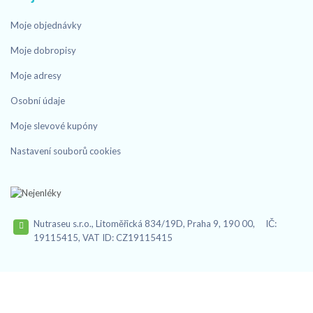
Moje objednávky
Moje dobropisy
Moje adresy
Osobní údaje
Moje slevové kupóny
Nastavení souborů cookies
Nutraseu s.r.o., Litoměřická 834/19D, Praha 9, 190 00, IČ:
19115415, VAT ID: CZ19115415
Zákaznická linka:
+420 774 643 484