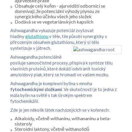
ajurvédské praxe
Obsahuje celý kořen - ajurvédští odborníci se
domnívají, že potenciální výhody plynou ze
synergického účinku všech jeho složek
Dodává se ve vegetariánských kapslích
Ashwagandha vykazuje potenciál zvyšovat
hladiny
glutathionu
v těle, tím působí synergicky s
přirozeným obsahem glutathionu, který si tělo
syntetizuje v játrech.
Ashwagandha potenciálně
posiluje samoočistné procesy, přispívá k syntéze tělu
vlastních proteinů, které dokáží odstranit toxický
amyloidový plak, který se hromadí ve vašem mozku.
Ashwagandha je komplexní bylina s mnoha
fytochemickými složkami
. Ve skutečnosti je to jedna z
mála bylin na světě s tak širokým spektrem
fytochemikálií.
Zde je jen několik látek nacházejících se v kořenech:
Alkaloidy, včetně withaninu, withananinu a beta-
sisteroly
Steroidní laktony, včetně withanolidů