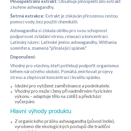
Plnospektrální extrakt:
Obsahuje plnospektrální extrakt
z kořene ashwagandhy.
Šetrná extrakce:
Extrakt je získáván přirozenou cestou
pomocí vody, bez použití chemikálií.
Ashwagandha si získala oblibu pro svou schopnost
podporovat zvládání stresu, relaxaci a koncentraci.
Latinský název: Latinské jméno ashwagandhy, Withania
somnifera, znamená "přinášející spánek."
Doporučení:
Vhodný pro všechny, kteří potřebují podpořit organismus
během náročného období. Pomáhá zmírňovat projevy
stresu a zlepšovat koncentraci i kvalitu spánku.
Ideální pro vytížené zaměstnance a podnikatele.
Vhodný pro muže i ženy při nadměrném fyzickém
výkonu – adaptuje tělo na zátěž a předchází
vyčerpání.
Hlavní výhody produktu
Z organického prášku ashwagandha (původ Indie),
vyrobeno dle ekologických postupů dle tradiční