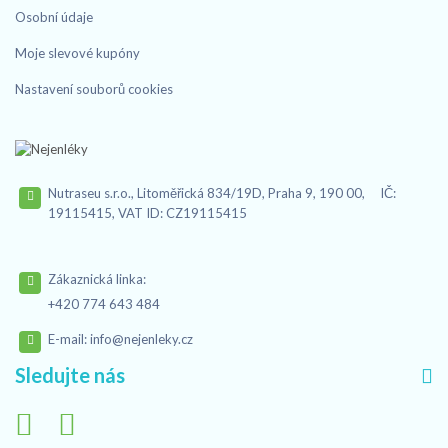
Osobní údaje
Moje slevové kupóny
Nastavení souborů cookies
Nutraseu s.r.o., Litoměřická 834/19D, Praha 9, 190 00, IČ:
19115415, VAT ID: CZ19115415
Zákaznická linka:
+420 774 643 484
E-mail:
info@nejenleky.cz
Sledujte nás