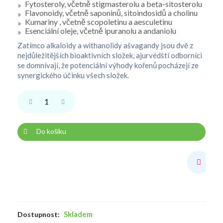
Fytosteroly, včetně stigmasterolu a beta-sitosterolu
Flavonoidy, včetně saponinů, sitoindosidů a cholinu
Kumariny , včetně scopoletinu a aesculetinu
Esenciální oleje, včetně ipuranolu a andaniolu
Zatímco alkaloidy a withanolidy ašvagandy jsou dvě z
nejdůležitějších bioaktivních složek, ajurvédští odborníci
se domnívají, že potenciální výhody kořenů pocházejí ze
synergického účinku všech složek.
Do košíku
Skladem
Dostupnost: