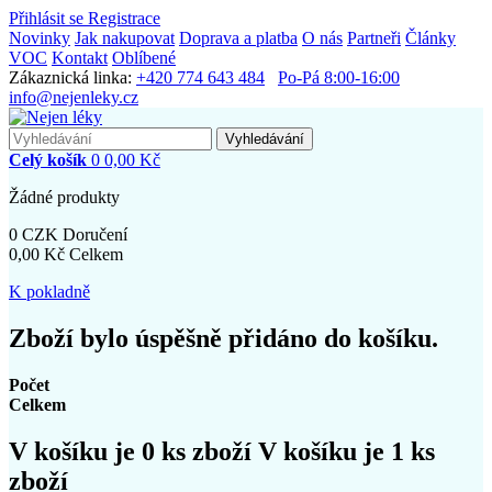
Přihlásit se
Registrace
Novinky
Jak nakupovat
Doprava a platba
O nás
Partneři
Články
VOC
Kontakt
Oblíbené
Zákaznická linka:
+420 774 643 484
Po-Pá 8:00-16:00
info@nejenleky.cz
Vyhledávání
Celý košík
0
0,00 Kč
Žádné produkty
0 CZK
Doručení
0,00 Kč
Celkem
K pokladně
Zboží bylo úspěšně přidáno do košíku.
Počet
Celkem
V košíku je
0
ks zboží
V košíku je 1 ks
zboží