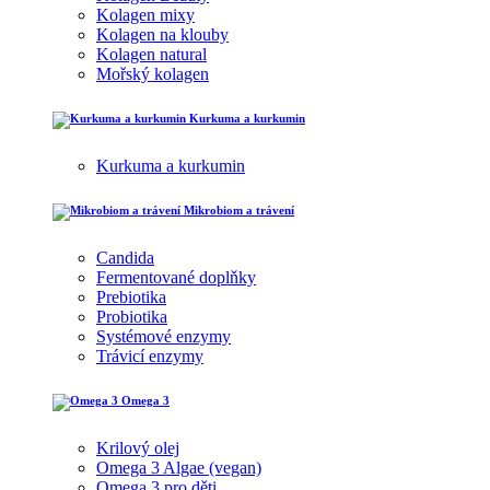
Kolagen mixy
Kolagen na klouby
Kolagen natural
Mořský kolagen
Kurkuma a kurkumin
Kurkuma a kurkumin
Mikrobiom a trávení
Candida
Fermentované doplňky
Prebiotika
Probiotika
Systémové enzymy
Trávicí enzymy
Omega 3
Krilový olej
Omega 3 Algae (vegan)
Omega 3 pro děti