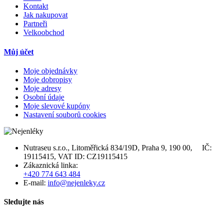
Kontakt
Jak nakupovat
Partneři
Velkoobchod
Můj účet
Moje objednávky
Moje dobropisy
Moje adresy
Osobní údaje
Moje slevové kupóny
Nastavení souborů cookies
Nutraseu s.r.o., Litoměřická 834/19D, Praha 9, 190 00, IČ:
19115415, VAT ID: CZ19115415
Zákaznická linka:
+420 774 643 484
E-mail:
info@nejenleky.cz
Sledujte nás