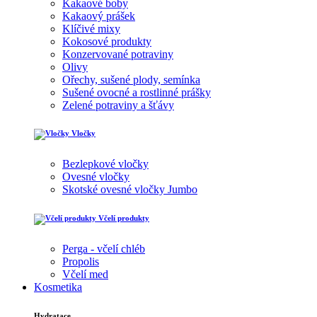
Kakaové boby
Kakaový prášek
Klíčivé mixy
Kokosové produkty
Konzervované potraviny
Olivy
Ořechy, sušené plody, semínka
Sušené ovocné a rostlinné prášky
Zelené potraviny a šťávy
Vločky
Bezlepkové vločky
Ovesné vločky
Skotské ovesné vločky Jumbo
Včelí produkty
Perga - včelí chléb
Propolis
Včelí med
Kosmetika
Hydratace