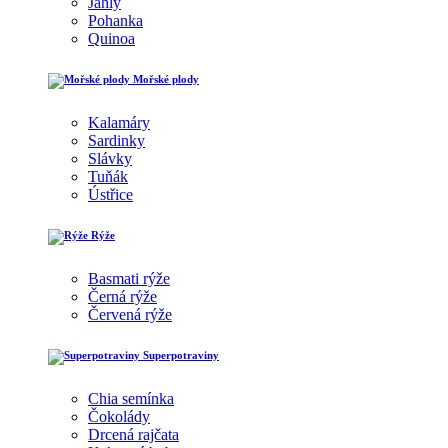
Jáhly
Pohanka
Quinoa
Mořské plody
Kalamáry
Sardinky
Slávky
Tuňák
Ústřice
Rýže
Basmati rýže
Černá rýže
Červená rýže
Superpotraviny
Chia semínka
Čokolády
Drcená rajčata