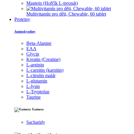
Magtein (Hořčík L-treonát)
Multivitamín pro děti, Chewable, 60 tablet
Proteiny
Aminokyseliny
Beta-Alanine
EAA
Glycin
Kreatin (Creatine)
L-arginin
L-carnitin (karnitin)
L-citrulin malát
L-glutamin
L-lysin
L-Tryptofan
Taurine
Gainery
Sacharidy