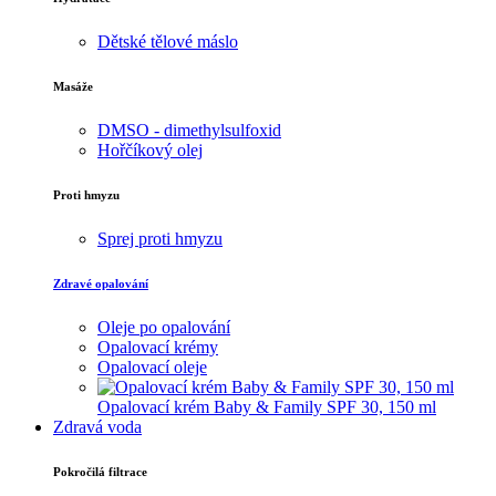
Dětské tělové máslo
Masáže
DMSO - dimethylsulfoxid
Hořčíkový olej
Proti hmyzu
Sprej proti hmyzu
Zdravé opalování
Oleje po opalování
Opalovací krémy
Opalovací oleje
Opalovací krém Baby & Family SPF 30, 150 ml
Zdravá voda
Pokročilá filtrace