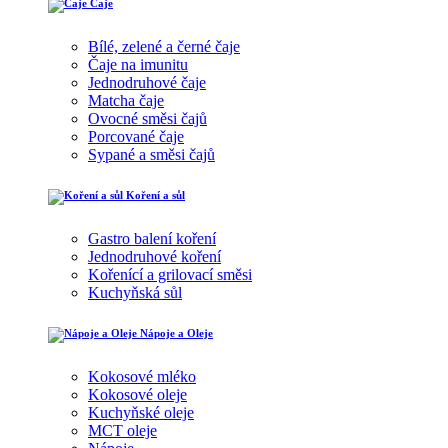
Čaje
Bílé, zelené a černé čaje
Čaje na imunitu
Jednodruhové čaje
Matcha čaje
Ovocné směsi čajů
Porcované čaje
Sypané a směsi čajů
Koření a sůl
Gastro balení koření
Jednodruhové koření
Kořenící a grilovací směsi
Kuchyňská sůl
Nápoje a Oleje
Kokosové mléko
Kokosové oleje
Kuchyňské oleje
MCT oleje