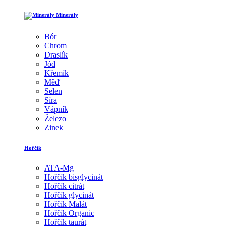
Minerály
Bór
Chrom
Draslík
Jód
Křemík
Měď
Selen
Síra
Vápník
Železo
Zinek
Hořčík
ATA-Mg
Hořčík bisglycinát
Hořčík citrát
Hořčík glycinát
Hořčík Malát
Hořčík Organic
Hořčík taurát