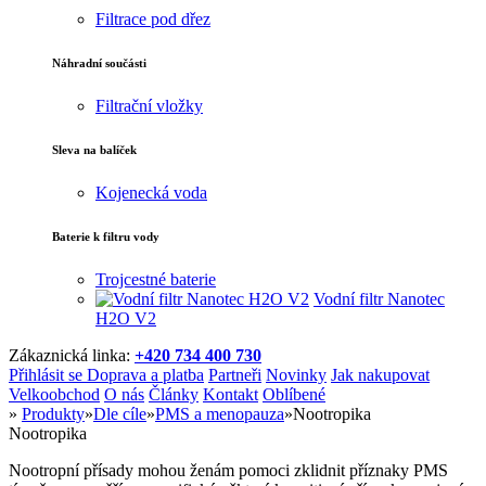
Filtrace pod dřez
Náhradní součásti
Filtrační vložky
Sleva na balíček
Kojenecká voda
Baterie k filtru vody
Trojcestné baterie
Vodní filtr Nanotec
H2O V2
Zákaznická linka:
+420 734 400 730
Přihlásit se
Doprava a platba
Partneři
Novinky
Jak nakupovat
Velkoobchod
O nás
Články
Kontakt
Oblíbené
»
Produkty
»
Dle cíle
»
PMS a menopauza
»
Nootropika
Nootropika
Nootropní přísady mohou ženám pomoci zklidnit příznaky PMS