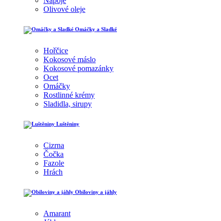
Nápoje
Olivové oleje
Omáčky a Sladké
Hořčice
Kokosové máslo
Kokosové pomazánky
Ocet
Omáčky
Rostlinné krémy
Sladidla, sirupy
Luštěniny
Cizrna
Čočka
Fazole
Hrách
Obiloviny a jáhly
Amarant