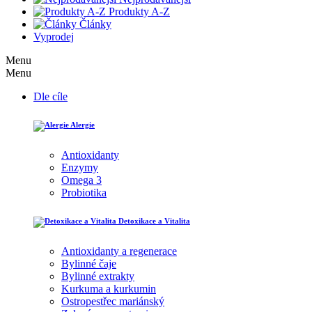
Produkty A-Z
Články
Vyprodej
Menu
Menu
Dle cíle
Alergie
Antioxidanty
Enzymy
Omega 3
Probiotika
Detoxikace a Vitalita
Antioxidanty a regenerace
Bylinné čaje
Bylinné extrakty
Kurkuma a kurkumin
Ostropestřec mariánský