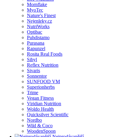
Mornflake
MyoTec
Nature's Finest
Nejenleky.cz
NutriWorks
Optibac
Puhdistamo
Purasana
Rapunzel
Rosita Real Foods
Sibyl
Reflex Nutrition
Sivaris
Sonnentor
SUNFOOD VM
Superionherbs
Trime
Vegan Fitness
Viridian Nutrition
Woldo Health
Quicksilver Scientific
Nordbo
Wild & Coco
WoodenSpoon
Nejprodávanější