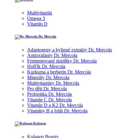
Multivitamín
Omega 3
Vitamín D
Dr. Mercola
Adaptogeny a bylinné extrakty Dr. Mercola
Antioxidanty Dr. Mercola
Fermentované doplňky Dr. Mercola
Hořčík Dr. Mercola
Kurkuma a berberin Dr. Mercola
Minerály Dr. Mercola
Multivitamíny Dr. Mercola
Pro děti Dr. Mercola
Probiotika Dr. Mercola
Vitamín C Dr. Mercola
Vitamín D a K2 Dr. Mercola
Vitamíny B a folát Dr. Mercola
Kolagen
Kolagen Beauty