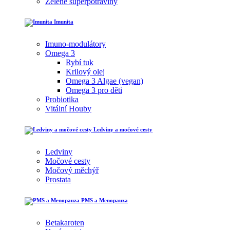
Zelené superpotraviny
Imunita
Imuno-modulátory
Omega 3
Rybí tuk
Krilový olej
Omega 3 Algae (vegan)
Omega 3 pro děti
Probiotika
Vitální Houby
Ledviny a močové cesty
Ledviny
Močové cesty
Močový měchýř
Prostata
PMS a Menopauza
Betakaroten