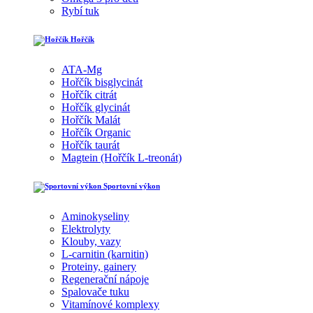
Rybí tuk
Hořčík
ATA-Mg
Hořčík bisglycinát
Hořčík citrát
Hořčík glycinát
Hořčík Malát
Hořčík Organic
Hořčík taurát
Magtein (Hořčík L-treonát)
Sportovní výkon
Aminokyseliny
Elektrolyty
Klouby, vazy
L-carnitin (karnitin)
Proteiny, gainery
Regenerační nápoje
Spalovače tuku
Vitamínové komplexy