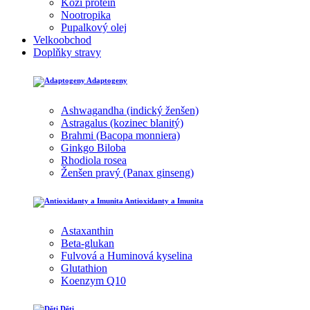
Kozí protein
Nootropika
Pupalkový olej
Velkoobchod
Doplňky stravy
Adaptogeny
Ashwagandha (indický ženšen)
Astragalus (kozinec blanitý)
Brahmi (Bacopa monniera)
Ginkgo Biloba
Rhodiola rosea
Ženšen pravý (Panax ginseng)
Antioxidanty a Imunita
Astaxanthin
Beta-glukan
Fulvová a Huminová kyselina
Glutathion
Koenzym Q10
Děti