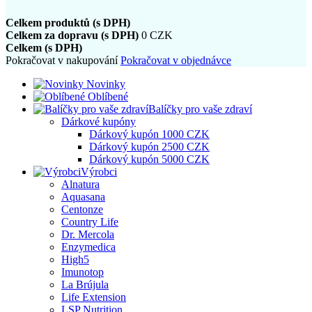
Celkem produktů (s DPH)
Celkem za dopravu (s DPH)
0 CZK
Celkem (s DPH)
Pokračovat v nakupování
Pokračovat v objednávce
Novinky
Oblíbené
Balíčky pro vaše zdraví
Dárkové kupóny
Dárkový kupón 1000 CZK
Dárkový kupón 2500 CZK
Dárkový kupón 5000 CZK
Výrobci
Alnatura
Aquasana
Centonze
Country Life
Dr. Mercola
Enzymedica
High5
Imunotop
La Brújula
Life Extension
LSP Nutrition