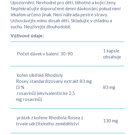
Upozornění: Nevhodné pro děti, těhotné a kojící ženy.
Nepřekračujte doporučené denní dávkování, pokud není
lékařem určeno jinak. Není náhrada pestré stravy.
Uchovávejte mimo dosah dětí. Skladujte v chladnu a
suchu. Neužívejte dlouhodobě.
Výživové údaje:
1 kapsle
Počet dávek v balení: 30-90
obsahuje
kořen sibiřské Rhodioly
Rosey standardizovaný extrakt 83 mg
(3 %
83 mg
rosavinů) (ekvivalentní ke 2,5
mg rosavinů)
prášek z kořene Rhodiola Rosea z
130 mg
trvale udržitelného zemědělství