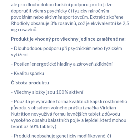
ale pro dlouhodobou funkční podporu, proto ji lze
doporučit všem s psychicky či fyzicky náročným
povoláním nebo aktivním sportovcům. Extrakt z kořene
Rhodioly obsahuje 3% rosavinů, což je ekvivalentní ke 2,5
mg rosavinů.
Produkt je vhodný pro všechny jedince zaměřené na:
- Dlouhodobou podporu při psychickém nebo fyzickém
vytížení
- Posílení energetické hladiny a zároveň zklidnění
- Kvalitu spánku
Čistota produktu
- Všechny složky jsou 100% aktivní
- Použita je výhradně forma kvalitních kapslí rostlinného
původu, s obsahem volného prášku (značka Viridian
Nutrition nevyužívá formu levnějších tablet z důvodu
vysokého obsahu balastních pojiv a lepidel, která mohou
tvořit až 50% tablety)
- Produkt neobsahuje geneticky modifikované, či