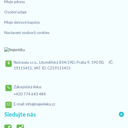
Moje adresy
Osobní údaje
Moje slevové kupóny
Nastavení souborů cookies
Nutraseu s.r.o., Litoměřická 834/19D, Praha 9, 190 00, IČ:
19115415, VAT ID: CZ19115415
Zákaznická linka:
+420 774 643 484
E-mail:
info@nejenleky.cz
Sledujte nás