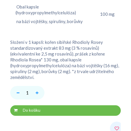
Obal kapsle
(hydroxypropylmethylcelulóza)
100 mg
na bázi vojtěšky, spiruliny, borůvky
Složení v 1 kapsli:
kořen sibiřské Rhodioly Rosey
standardizovaný extrakt 83 mg (3 % rosavinů)
(ekvivalentní ke 2,5 mg rosavinů), prášek z kořene
Rhodiola Rosea* 130 mg, obal kapsle
(hydroxypropylmethylcelulóza) na bázi vojtěšky (16 mg),
spiruliny (2 mg), borůvky (2 mg). *z trvale udržitelného
zemědělství.
Do košíku