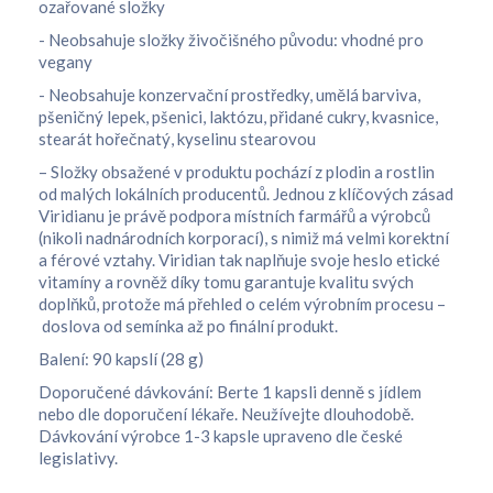
ozařované složky
- Neobsahuje složky živočišného původu: vhodné pro
vegany
- Neobsahuje konzervační prostředky, umělá barviva,
pšeničný lepek, pšenici, laktózu, přidané cukry, kvasnice,
stearát hořečnatý, kyselinu stearovou
– Složky obsažené v produktu pochází z plodin a rostlin
od malých lokálních producentů. Jednou z klíčových zásad
Viridianu je právě podpora místních farmářů a výrobců
(nikoli nadnárodních korporací), s nimiž má velmi korektní
a férové vztahy. Viridian tak naplňuje svoje heslo
etické
vitamíny
a rovněž díky tomu garantuje kvalitu svých
doplňků, protože má přehled o celém výrobním procesu –
doslova od semínka až po finální produkt.
Balení: 90 kapslí (28 g)
Doporučené dávkování:
Berte 1 kapsli denně s jídlem
nebo dle doporučení lékaře. Neužívejte dlouhodobě.
Dávkování výrobce 1-3 kapsle upraveno dle české
legislativy.