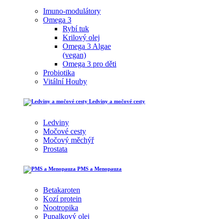
Imuno-modulátory
Omega 3
Rybí tuk
Krilový olej
Omega 3 Algae
(vegan)
Omega 3 pro děti
Probiotika
Vitální Houby
Ledviny a močové cesty
Ledviny
Močové cesty
Močový měchýř
Prostata
PMS a Menopauza
Betakaroten
Kozí protein
Nootropika
Pupalkový olej