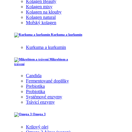
Kolagen Beauty
Kolagen mixy
Kolagen na klouby
Kolagen natural
Mořský kolagen
Kurkuma a kurkumin
Kurkuma a kurkumin
Mikrobiom a
trávení
Candida
Fermentované doplňky
Prebiotika
Probiotika
Systémové enzymy
Trávicí enzymy
Omega 3
Krilový olej