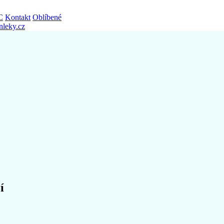
C
Kontakt
Oblíbené
nleky.cz
í