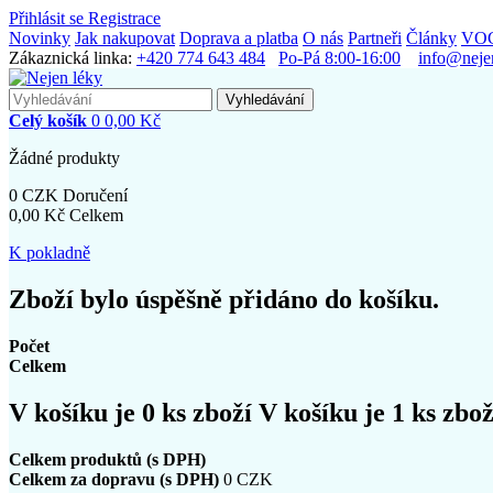
Přihlásit se
Registrace
Novinky
Jak nakupovat
Doprava a platba
O nás
Partneři
Články
VO
Zákaznická linka:
+420 774 643 484
Po-Pá 8:00-16:00
info@neje
Vyhledávání
Celý košík
0
0,00 Kč
Žádné produkty
0 CZK
Doručení
0,00 Kč
Celkem
K pokladně
Zboží bylo úspěšně přidáno do košíku.
Počet
Celkem
V košíku je
0
ks zboží
V košíku je 1 ks zbož
Celkem produktů (s DPH)
Celkem za dopravu (s DPH)
0 CZK