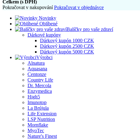
Celkem (s DPH)
Pokračovat v nakupování
Pokračovat v objednávce
Novinky
Oblíbené
Balíčky pro vaše zdraví
Dárkové kupóny
Dárkový kupón 1000 CZK
Dárkový kupón 2500 CZK
Dárkový kupón 5000 CZK
Výrobci
Alnatura
Aquasana
Centonze
Country Life
Dr. Mercola
Enzymedica
High5
Imunotop
La Brújula
Life Extension
LSP Nutrition
Mornflake
MyoTec
Nature's Finest