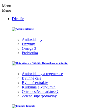
Menu
Menu
Dle cíle
Alergie
Antioxidanty
Enzymy
Omega 3
Probiotika
Detoxikace a Vitalita
Antioxidanty a regenerace
Bylinné čaje
Bylinné extrakty
Kurkuma a kurkumin
Ostropestřec mariánský
Zelené superpotraviny
Imunita