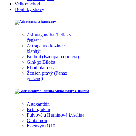
Velkoobchod
Doplňky stravy
Adaptogeny
Ashwagandha (indický
ženšen)
Astragalus (kozinec
blanitý)
Brahmi (Bacopa monniera)
Ginkgo Biloba
Rhodiola rosea
Ženšen pravý (Panax
ginseng)
Antioxidanty a Imunita
Astaxanthin
Beta-glukan
Fulvová a Huminová kyselina
Glutathion
Koenzym Q10