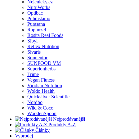
Nejenleky.cz
NutriWorks
Optibac
Puhdistamo
Purasana
Rapunzel
Rosita Real Foods
Sibyl
Reflex Nutrition
Sivaris
Sonnentor
SUNFOOD VM
Superionherbs
Trime
Vegan Fitness
Viridian Nutrition
Woldo Health
Quicksilver Scientific
Nordbo
Wild & Coco
WoodenSpoon
Nejprodávanější
Produkty A-Z
Články
Vyprodej