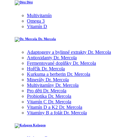
Děti
Multivitamín
Omega 3
Vitamín D
Dr. Mercola
Adaptogeny a bylinné extrakty Dr. Mercola
Antioxidanty Dr. Mercola
Fermentované doplňky Dr. Mercola
Hořčík Dr. Mercola
Kurkuma a berberin Dr. Mercola
Minerály Dr. Mercola
Multivitamíny Dr. Mercola
Pro děti Dr. Mercola
Probiotika Dr. Mercola
Vitamín C Dr. Mercola
Vitamín D a K2 Dr. Mercola
Vitamíny B a folát Dr. Mercola
Kolagen