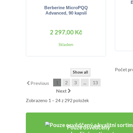
B
Berberine MicroPQQ
Advanced, 90 kapslí
2 297,00 Kč
Skladem
Počet
pr
Show all
1
2
3
...
13
Previous
Next
Zobrazeno 1 – 24 z 292 položek
Pouze osvědčený