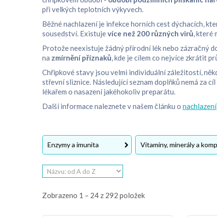
při velkých teplotních výkyvech.
Běžné nachlazení je infekce horních cest dýchacích, kte
sousedství. Existuje
více než 200 různých virů
, které
Protože neexistuje žádný přírodní lék nebo zázračný do
na
zmírnění příznaků
, kde je cílem co nejvíce zkrátit 
Chřipkové stavy jsou velmi individuální záležitostí, něk
střevní sliznice. Následující seznam doplňků nemá za cí
lékařem o nasazení jakéhokoliv preparátu.
Další informace naleznete v našem článku o
nachlazení
Enzymy a imunita
Vitamíny, minerály a kom
Zobrazeno 1 – 24 z 292 položek