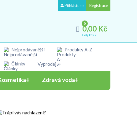
Přihlásit se
Registrace
0
0,00 Kč
Celý košík
Nejprodávanější
Produkty A-Z
Články
Vyprodej
Kosmetika
Zdravá voda