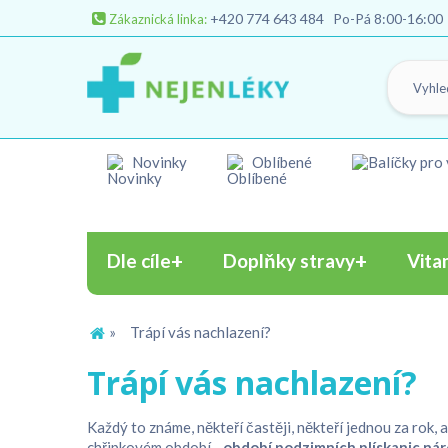
+420 774 643 484
Po-Pá 8:00-16:00
Zákaznická linka:
Novinky
Oblíbené
Dle cíle
Doplňky stravy
Vita
»
Trápí vás nachlazení?
Trápí vás nachlazení?
Každý to známe, někteří častěji, někteří jednou za rok, a
chřipkovém období -
období podzimních plískanic ná