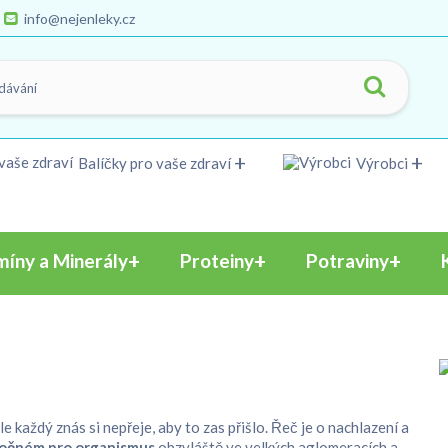
info@nejenleky.cz
Balíčky pro vaše zdraví
Výrobci
míny a Minerály
Proteiny
Potraviny
le každý znás si nepřeje, aby to zas přišlo. Řeč je o nachlazení a
ročném pro organismus
obzvláště ve velkých aglomeracích a