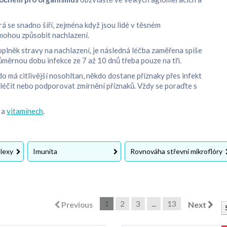
rá se snadno šíří, zejména když jsou lidé v těsném
 mohou způsobit nachlazení.
plněk stravy na nachlazení, je následná léčba zaměřena spíše
průměrnou dobu infekce ze 7 až 10 dnů třeba pouze na tři.
do má citlivější nosohltan, někdo dostane příznaky přes infekt
l léčit nebo podporovat zmírnění příznaků. Vždy se poraďte s
a
vitamínech
.
plexy
Imunita
Rovnováha střevní mikroflóry
1
2
3
...
13
Previous
Next