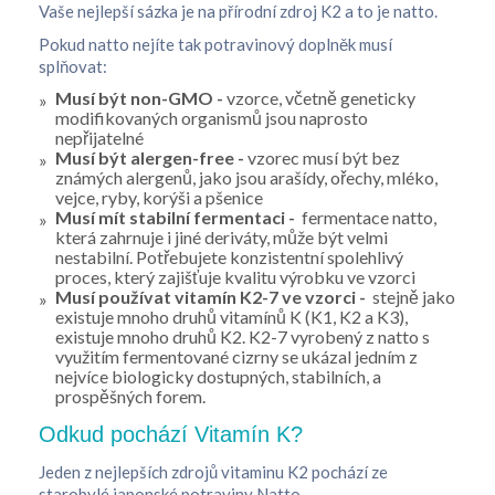
Vaše nejlepší sázka je na přírodní zdroj K2 a to je natto.
Pokud natto nejíte tak potravinový doplněk musí
splňovat:
Musí být non-GMO -
vzorce, včetně geneticky
modifikovaných organismů jsou naprosto
nepřijatelné
Musí být alergen-free -
vzorec musí být bez
známých alergenů, jako jsou arašídy, ořechy, mléko,
vejce, ryby, korýši a pšenice
Musí mít stabilní fermentaci -
fermentace natto,
která zahrnuje i jiné deriváty, může být velmi
nestabilní. Potřebujete konzistentní spolehlivý
proces, který zajišťuje kvalitu výrobku ve vzorci
Musí používat vitamín K2-7 ve vzorci -
stejně jako
existuje mnoho druhů vitamínů K (K1, K2 a K3),
existuje mnoho druhů K2. K2-7 vyrobený z natto s
využitím fermentované cizrny se ukázal jedním z
nejvíce biologicky dostupných, stabilních, a
prospěšných forem.
Odkud pochází Vitamín K?
Jeden z nejlepších zdrojů vitaminu K2 pochází ze
starobylé japonské potraviny Natto.