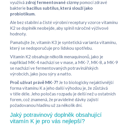
využívá
zdroj fermentované cizrny
pomocí zdravé
bakterie
bacillus subtilus, která slouží jako
probiotikum.
Ale bez stabilní a čisté výrobní receptury vzorce vitamínu
K2 se doplněk neobejde, aby splnil náročné výživové
hodnoty.
Pamatujte že, vitamín K3 je syntetická varianta vitamínu,
který se nedoporučuje pro lidskou spotřebu.
Vitamin K2 obsahuje několik menaquinonů, jako je
například MK-4 nachází se v mase, a MK-7, MK-8, a MK-9
se nachází ve fermentovaných potravinářských
výrobcích, jako jsou sýry a natto.
Proč užívat právě MK-7?
Je to biologicky nejaktivnější
forma vitamínu K a jeho další výhodou je, že zůstává
v těle déle. Jeho poločas rozpadu je delší než u ostatních
forem, což znamená, že pravidelné dávky zajistí
požadovanou hladinu už za několik dní.
Jaký potravinový doplněk obsahující
vitamín K je pro vás nejlepší?