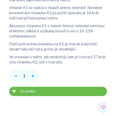
Vitamín K1 se nalézá v tmavě zelené zelenině. Nicméně
koncentrace vitamínu K2 po požití špenátu je 10 krát
nižší než při konzumaci natto.
Absorpce vitamínu K1 v zelené listové zelenině není moc
efektivní, některé výzkumy hovoří o asi o 10-15%
vstřebatelnosti.
Další potravinou bohatou na K2 je tvaroh a má nižší
obsah tuku než sýry, proto je vhodnější.
Ve srovnání s natto, ale neobstojí, tam je více než 27 krát
více vitaminu K2, než v tvarohu.
Do košíku