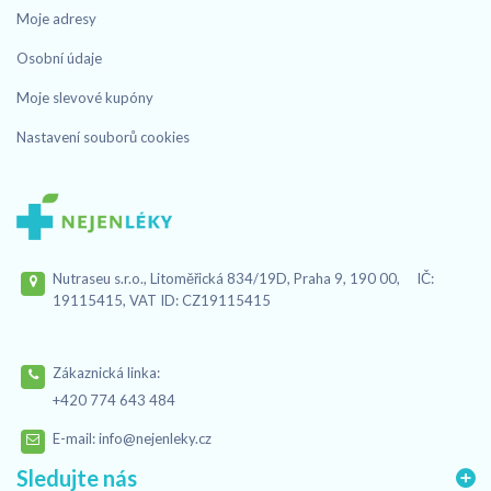
Moje adresy
Osobní údaje
Moje slevové kupóny
Nastavení souborů cookies
Nutraseu s.r.o., Litoměřická 834/19D, Praha 9, 190 00, IČ:
19115415, VAT ID: CZ19115415
Zákaznická linka:
+420 774 643 484
E-mail:
info@nejenleky.cz
Sledujte nás