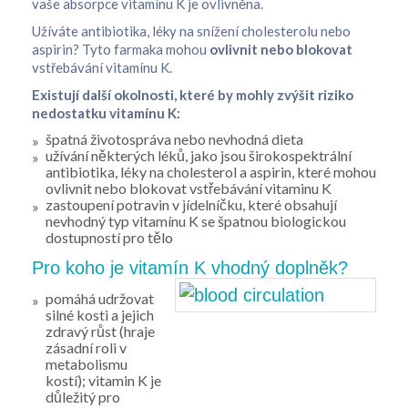
vaše absorpce vitamínu K je ovlivněna.
Užíváte antibiotika, léky na snížení cholesterolu nebo
aspirin? Tyto farmaka mohou
ovlivnit nebo blokovat
vstřebávání vitamínu K.
Existují další okolnosti, které by mohly zvýšit riziko
nedostatku vitamínu K:
špatná životospráva nebo nevhodná dieta
užívání některých léků, jako jsou širokospektrální
antibiotika, léky na cholesterol a aspirin, které mohou
ovlivnit nebo blokovat vstřebávání vitaminu K
zastoupení potravin v jídelníčku, které obsahují
nevhodný typ vitamínu K se špatnou biologickou
dostupností pro tělo
Pro koho je vitamín K vhodný doplněk?
pomáhá udržovat
silné kosti a jejich
zdravý růst (hraje
zásadní roli v
metabolismu
kostí); vitamin K je
důležitý pro