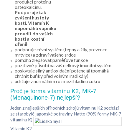
produkci proteinu
osteokalcinu.
Podporuje tak
zvýšení hustoty
kostí. Vitamín K
napomáhá vápníku
proudit do vašich
kostí a kostní
dřeně
podporuje cévní systém (tepny a žíly, prevence
mrtvice) a zdraví vašeho srdce
pomáhá zlepšovat paměťové funkce
pozitivně působí na váš celkový imunitní systém
poskytuje silný antioxidační potenciál (pomáhá
chránit buňky před volnými radikály)
udržuje v normálním rozmezí hladinu cukru
Proč je forma vitamínu K2, MK-7
(Menaquinone-7) nejlepší?
Jeden z nejlepších přírodních zdrojů vitaminu K2 pochází
ze starobylé japonské potraviny Natto (90% formy MK-7
vitamínu K).
Vitamín K2