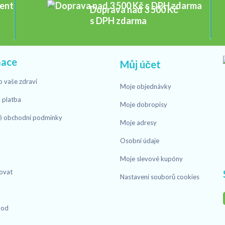
Doprava nad 3 500 Kč
s DPH zdarma
mace
Můj účet
o vaše zdraví
Moje objednávky
 platba
Moje dobropisy
é obchodní podmínky
Moje adresy
Osobní údaje
Moje slevové kupóny
ovat
Nastavení souborů cookies
hod