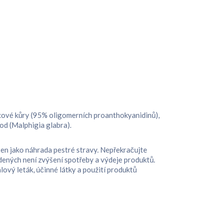
icové kůry (95% oligomerních proanthokyanidinů),
od (Malphigia glabra).
čen jako náhrada pestré stravy. Nepřekračujte
dených není zvýšení spotřeby a výdeje produktů.
vý leták, účinné látky a použití produktů