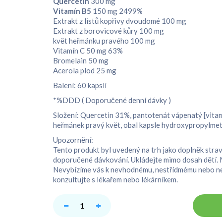
Quercetin
300 mg
Vitamín B5
150 mg 2499%
Extrakt z listů kopřivy dvoudomé 100 mg
Extrakt z borovicové kůry 100 mg
květ heřmánku pravého 100 mg
Vitamín C 50 mg 63%
Bromelain 50 mg
Acerola plod 25 mg
Balení: 60 kapslí
*%DDD ( Doporučené denní dávky )
Složení: Quercetin 31%, pantotenát vápenatý [vitam
heřmánek pravý květ, obal kapsle hydroxypropylmethy
Upozornění:
Tento produkt byl uvedený na trh jako doplněk strav
doporučené dávkování. Ukládejte mimo dosah dětí. M
Nevybízíme vás k nevhodnému, nestřídmému nebo neop
konzultujte s lékařem nebo lékárníkem.