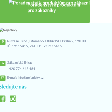
Poradenství k produktům
pro zákazníky
Nutraseu s.r.o., Litoměřická 834/19D, Praha 9, 190 00,
IČ: 19115415, VAT ID: CZ19115415
Zákaznická linka:
+420 774 643 484
E-mail:
info@nejenleky.cz
Sledujte nás