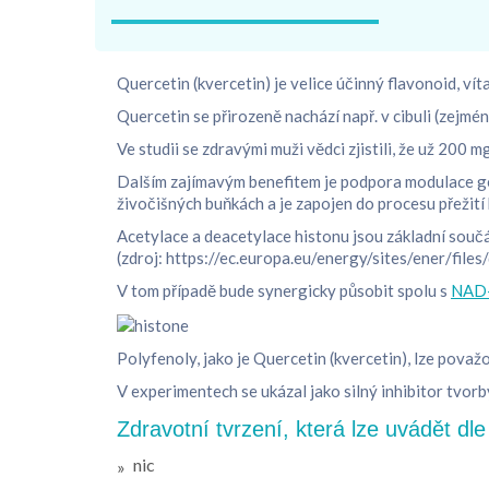
Quercetin (kvercetin) je velice účinný flavonoid, v
Quercetin se přirozeně nachází např. v cibuli (zejmé
Ve studii se zdravými muži vědci zjistili, že už 200 
Dalším zajímavým benefitem je podpora modulace gen
živočišných buňkách a je zapojen do procesu přežití
Acetylace a deacetylace histonu jsou základní souč
(zdroj: https://ec.europa.eu/energy/sites/ener/fil
V tom případě bude synergicky působit spolu s
NAD
Polyfenoly, jako je Quercetin (kvercetin), lze považ
V experimentech se ukázal jako silný inhibitor tvor
Zdravotní tvrzení, která lze uvádět dl
nic