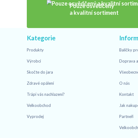
Pouze osvědčený
a kvalitní sortiment
Kategorie
Infor
Produkty
Balíčky pr
Výrobci
Doprava a
Skočte do jara
Všeobecn
Zdravé opálení
O nás
Trápí vás nachlazení?
Kontakt
Velkoobchod
Jak nakup
Vyprodej
Partneři
Velkoobc