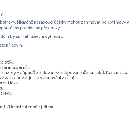
vy
 stravy. Nicméně nežádoucí účinky mohou zahrnovat bolesti hlavy a
doporučeny pravidelné přestávky.
dvin by se měli užívání vyhnout.
ození ledvin.
biotik.
farin, aspirin).
 názory v případě zesilování/zeslabování účinku léků. Konzultace
e zabraňovat jejich vylučování z těla).
orpci léku.
ku.
t léku.
 1-3 kapsle denně s jídlem