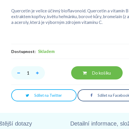
Quercetin je velice účinný bioflavonoid. Quercetin a vitamín B
extraktem kopřivy, květu heřmánku, borové kůry, bromelain (z 
a aceroly, která je výborným zdrojem vitamínu C.
Skladem
Dostupnost:
Do košíku
Sdílet na Twitter
Sdílet na Faceboo
štější dotazy
Detailní informace, slo