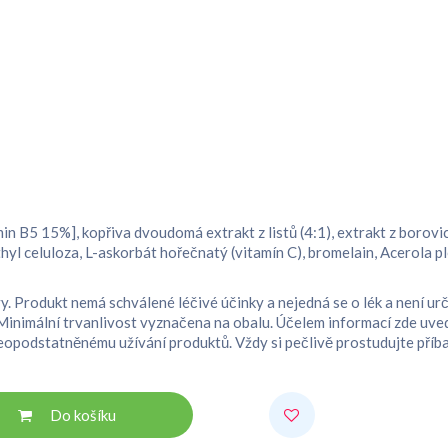
in B5 15%], kopřiva dvoudomá extrakt z listů (4:1), extrakt z borov
l celuloza, L-askorbát hořečnatý (vitamín C), bromelain, Acerola pl
y. Produkt nemá schválené léčivé účinky a nejedná se o lék a není ur
inimální trvanlivost vyznačena na obalu. Účelem informací zde uve
odstatněnému užívání produktů. Vždy si pečlivě prostudujte příbalo
Do košíku