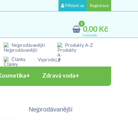
Přihlásit se
Registrace
0
0,00 Kč
Celý košík
Nejprodávanější
Produkty A-Z
Články
Vyprodej
Kosmetika
Zdravá voda
Nejprodávanější