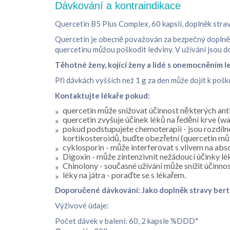
Dávkování a kontraindikace
Quercetin B5 Plus Complex, 60 kapslí, doplněk stra
Quercetin je obecně považován za bezpečný doplněk
quercetinu můžou poškodit ledviny. V užívání jsou 
Těhotné ženy, kojící ženy a lidé s onemocněním le
Při dávkách vyšších než 1 g za den může dojít k pošk
Kontaktujte lékaře pokud:
quercetin může snižovat účinnost některých anti
quercetin zvyšuje účinek léků na ředění krve (war
pokud podstupujete chemoterapii - jsou rozdílné
kortikosteroidů, buďte obezřetní (quercetin můž
cyklosporin - může interferovat s vlivem na abs
Digoxin - může zintenzivnit nežádoucí účinky lé
Chinolony - současné užívání může snížit účinnos
léky na játra - poraďte se s lékařem.
Doporučené dávkování: Jako doplněk stravy berte
Výživové údaje:
Počet dávek v balení: 60, 2 kapsle %DDD*