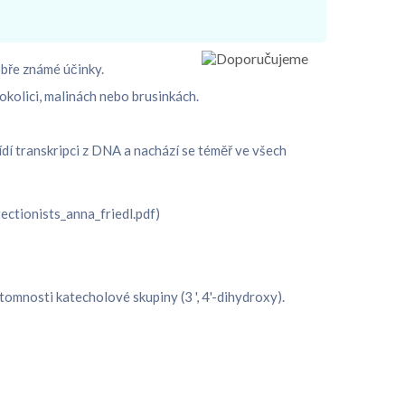
obře známé účinky.
rokolici, malinách nebo brusinkách.
í transkripci z DNA a nachází se téměř ve všech
ectionists_anna_friedl.pdf)
ítomnosti katecholové skupiny (3 ', 4'-dihydroxy).