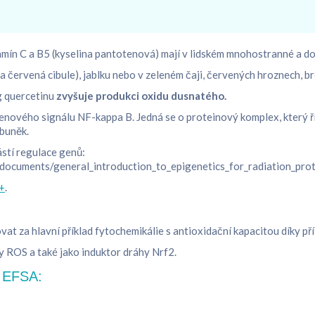
ítamín C a B5 (kyselina pantotenová) mají v lidském mnohostranné a d
na červená cibule), jablku nebo v zeleném čaji, červených hroznech, b
mg quercetinu
zvyšuje produkci oxidu dusnatého.
ového signálu NF-kappa B. Jedná se o proteinový komplex, který říd
 buněk.
ástí regulace genů:
es/documents/general_introduction_to_epigenetics_for_radiation_prot
+
.
ovat za hlavní příklad fytochemikálie s antioxidační kapacitou díky př
by ROS a také jako induktor dráhy Nrf2.
e EFSA: