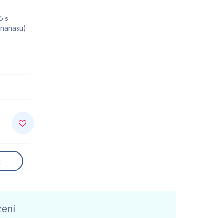
5 s
ananasu)
k
žení