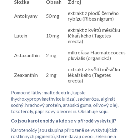
Složka
Obsah
Zdroj
extrakt z plodů černého
Antokyany
50 mg
rybízu (Ribes nigrum)
extrakt z květů měsíčku
Lutein
10 mg
lékařského (Tagetes
erecta)
mikrořasa Haematococcus
Astaxanthin
2 mg
pluvialis (organická)
extrakt z květů měsíčku
Zeaxanthin
2 mg
lékařského (Tagetes
erecta)
Pomocné látky: maltodextrin, kapsle
(hydroxypropylmethylcelulóza), sacharóza, alginát
sodný, hrachový protein, arabská guma, olivový olej,
tokoferoly, paprikový oleoresin. Obsahuje sóju.
Co jsou karotenoidy a kde se v přírodě vyskytují?
Karotenoidy jsou skupina přirozeně se vyskytujících
rostlinných pigmentů, které dávají ovoci, zelenině a