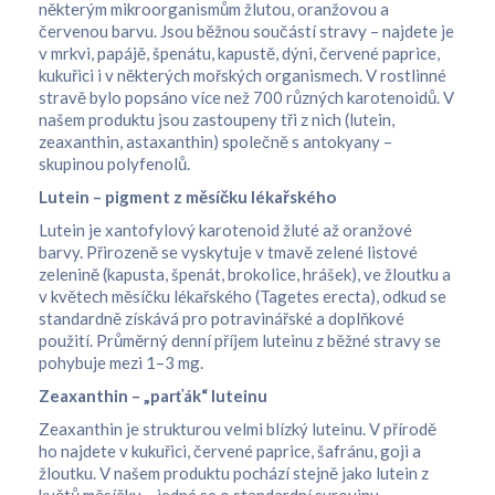
některým mikroorganismům žlutou, oranžovou a
červenou barvu. Jsou běžnou součástí stravy – najdete je
v mrkvi, papájě, špenátu, kapustě, dýni, červené paprice,
kukuřici i v některých mořských organismech. V rostlinné
stravě bylo popsáno více než 700 různých karotenoidů. V
našem produktu jsou zastoupeny tři z nich (lutein,
zeaxanthin, astaxanthin) společně s antokyany –
skupinou polyfenolů.
Lutein – pigment z měsíčku lékařského
Lutein je xantofylový karotenoid žluté až oranžové
barvy. Přirozeně se vyskytuje v tmavě zelené listové
zelenině (kapusta, špenát, brokolice, hrášek), ve žloutku a
v květech měsíčku lékařského (Tagetes erecta), odkud se
standardně získává pro potravinářské a doplňkové
použití. Průměrný denní příjem luteinu z běžné stravy se
pohybuje mezi 1–3 mg.
Zeaxanthin – „parťák“ luteinu
Zeaxanthin je strukturou velmi blízký luteinu. V přírodě
ho najdete v kukuřici, červené paprice, šafránu, goji a
žloutku. V našem produktu pochází stejně jako lutein z