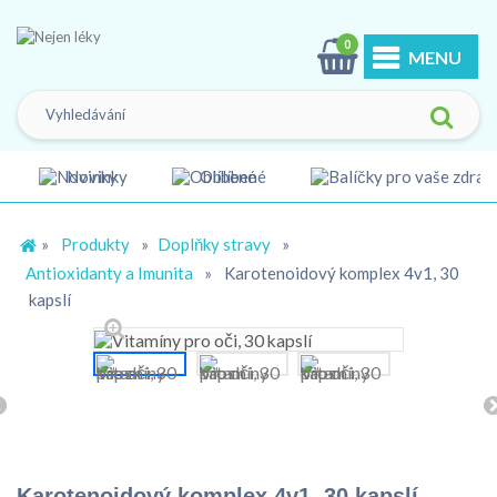
0
MENU
Novinky
Oblíbené
»
Produkty
»
Doplňky stravy
»
Antioxidanty a Imunita
»
Karotenoidový komplex 4v1, 30
kapslí
Karotenoidový komplex 4v1, 30 kapslí