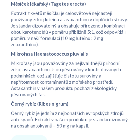
Měsíček lékařský (Tagetes erecta)
Extrakt z květů měsíčku je celosvětově nejčastěji
používaný zdroj luteinu a zeaxanthinu v doplňcích stravy.
Je standardizovatelný a obsahuje přirozenou kombinaci
obou karotenoidů v poměru přibližně 5:1, což odpovídá i
poměru v naší formulaci (10 mg luteinu : 2 mg
zeaxanthinu).
Mikrořasa Haematococcus pluvialis
Mikrořasy jsou považovány za nejkvalitnější přírodní
zdroj astaxanthinu. Jsou pěstovány v kontrolovaných
podmínkách, což zajišťuje čistotu suroviny a
nepřítomnost kontaminantů z mořského prostředí.
Astaxanthin v našem produktu pochází z ekologicky
pěstovaných řas.
Černý rybíz (Ribes nigrum)
Černý rybíz je jedním z nejbohatších evropských zdrojů
antokyanů. Extrakt v našem produktu je standardizovaný
na obsah antokyanů – 50 mg na kapsli.