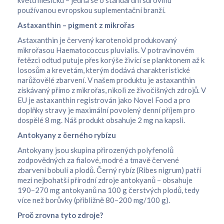
květů měsíčku – jedná se o standardní surovinu
používanou evropskou suplementační branží.
Astaxanthin – pigment z mikrořas
Astaxanthin je červený karotenoid produkovaný
mikrořasou Haematococcus pluvialis. V potravinovém
řetězci odtud putuje přes korýše živící se planktonem až k
lososům a krevetám, kterým dodává charakteristické
narůžovělé zbarvení. V našem produktu je astaxanthin
získávaný přímo z mikrořas, nikoli ze živočišných zdrojů. V
EU je astaxanthin registrován jako Novel Food a pro
doplňky stravy je maximální povolený denní příjem pro
dospělé 8 mg. Náš produkt obsahuje 2 mg na kapsli.
Antokyany z černého rybízu
Antokyany jsou skupina přirozených polyfenolů
zodpovědných za fialové, modré a tmavě červené
zbarvení bobulí a plodů. Černý rybíz (Ribes nigrum) patří
mezi nejbohatší přírodní zdroje antokyanů – obsahuje
190–270 mg antokyanů na 100 g čerstvých plodů, tedy
více než borůvky (přibližně 80–200 mg/100 g).
Proč zrovna tyto zdroje?