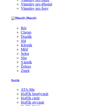
Vitamíny pro těhotné
Vitamíny pro ženy
Minerály
Bór
Chrom
Draslík
Jód
Křemík
Měď
Selen
Síra
Vápník
Železo
Zinek
Hořčík
ATA-Mg
Hořčík bisglycinát
Hořčík citrát
Hořčík glycinát