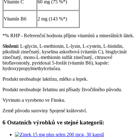
Vitamín C
60 mg (75 %*)
Vitamín B6
2 mg (143 %*)
*% RHP - Referenční hodnota příjmu vitamínů a minerálních látek.
Složení:
L-glycin, L-methionin, L-lysin, L-cystein, L-histidin,
pikolinát zinečnatý, kyselina askorbová (vitamín C), bisglycinát
zinečnatý, mono-L-methionin sulfát zinečnatý, citrusové
bioflavonoidy, pyridoxal 5-fosfát (vitamín B6), kapsle:
hydroxypropylmethylceluóza.
Produkt neobsahuje laktózu, mléko a lepek.
Produkt neobsahuje želatinu ani přísady živočišného původu.
Vyvinuto a vyrobeno ve Finsku.
Země původu suroviny Spojené království.
6 Ostatních výrobků ve stejné kategorii: