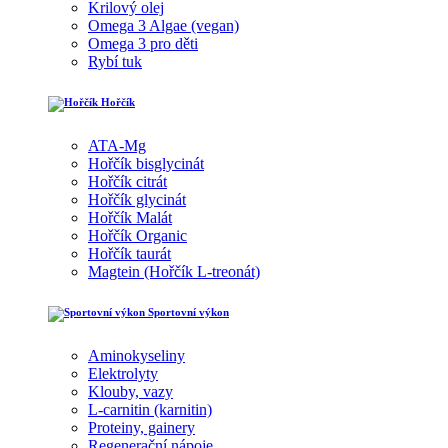
Krilový olej
Omega 3 Algae (vegan)
Omega 3 pro děti
Rybí tuk
Hořčík
ATA-Mg
Hořčík bisglycinát
Hořčík citrát
Hořčík glycinát
Hořčík Malát
Hořčík Organic
Hořčík taurát
Magtein (Hořčík L-treonát)
Sportovní výkon
Aminokyseliny
Elektrolyty
Klouby, vazy
L-carnitin (karnitin)
Proteiny, gainery
Regenerační nápoje