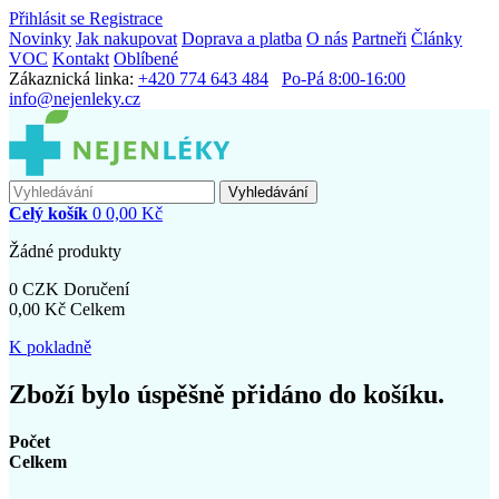
Přihlásit se
Registrace
Novinky
Jak nakupovat
Doprava a platba
O nás
Partneři
Články
VOC
Kontakt
Oblíbené
Zákaznická linka:
+420 774 643 484
Po-Pá 8:00-16:00
info@nejenleky.cz
Vyhledávání
Celý košík
0
0,00 Kč
Žádné produkty
0 CZK
Doručení
0,00 Kč
Celkem
K pokladně
Zboží bylo úspěšně přidáno do košíku.
Počet
Celkem