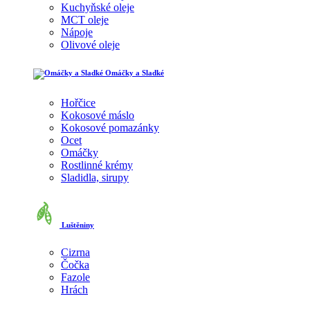
Kuchyňské oleje
MCT oleje
Nápoje
Olivové oleje
Omáčky a Sladké
Hořčice
Kokosové máslo
Kokosové pomazánky
Ocet
Omáčky
Rostlinné krémy
Sladidla, sirupy
Luštěniny
Cizrna
Čočka
Fazole
Hrách