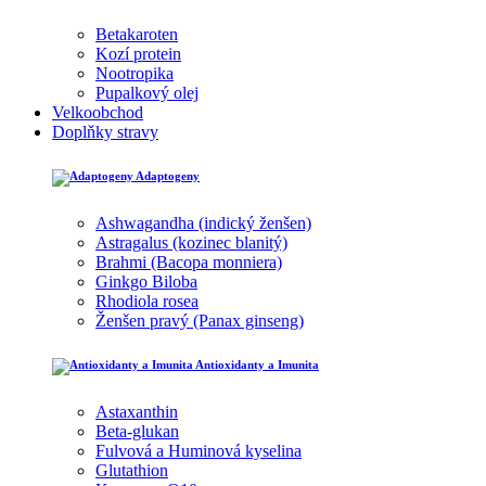
Betakaroten
Kozí protein
Nootropika
Pupalkový olej
Velkoobchod
Doplňky stravy
Adaptogeny
Ashwagandha (indický ženšen)
Astragalus (kozinec blanitý)
Brahmi (Bacopa monniera)
Ginkgo Biloba
Rhodiola rosea
Ženšen pravý (Panax ginseng)
Antioxidanty a Imunita
Astaxanthin
Beta-glukan
Fulvová a Huminová kyselina
Glutathion