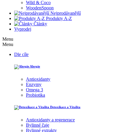
Wild & Coco
WoodenSpoon
Nejprodávanější
Produkty A-Z
Články
Vyprodej
Menu
Menu
Dle cíle
Alergie
Antioxidanty
Enzymy
Omega 3
Probiotika
Detoxikace a Vitalita
Antioxidanty a regenerace
Bylinné čaje
Bylinné extrakty