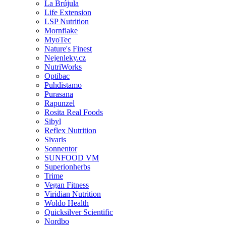
La Brújula
Life Extension
LSP Nutrition
Mornflake
MyoTec
Nature's Finest
Nejenleky.cz
NutriWorks
Optibac
Puhdistamo
Purasana
Rapunzel
Rosita Real Foods
Sibyl
Reflex Nutrition
Sivaris
Sonnentor
SUNFOOD VM
Superionherbs
Trime
Vegan Fitness
Viridian Nutrition
Woldo Health
Quicksilver Scientific
Nordbo