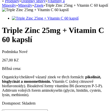
»
Produkty
»
Doplňky stravy
»
Vitamíny a
Minerály
»
Minerály
»
Zinek
»
Triple Zinc 25mg + Vitamin C 60 kapslí
Triple Zinc 25mg + Vitamin C
60 kapslí
Podmínka
Nové
267,00 Kč
Běžná cena:
Organicky/chelátově vázaný zinek ve třech formách:
pikolinát,
bisglycinát a monomethionin.
Vitamín C (zdroj citrusové
bioflavonoidy). Bioaktivní formy vitamínu B6 (koenzym P-5-P).
Aditivum volných forem aminokyselin (glycin, histidin, cystein,
lysin, methionin).
Dostupnost:
Skladem