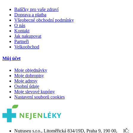
Balíčky pro vaše zdraví
Doprava a platba
Všeobecné obchodní podmínky
O nás
Kontakt
Jak nakupovat
Partneři
Velkoobchod
Můj účet
Moje objednávky
Moje dobropisy
Moje adresy
Osobní údaje
Moje slevové kupóny
Nastavení souborů cookies
Nutraseu s.r.o., Litoměřická 834/19D, Praha 9, 190 00, IČ: