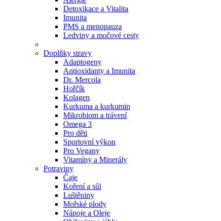
Detoxikace a Vitalita
Imunita
PMS a menopauza
Ledviny a močové cesty
Doplňky stravy
Adaptogeny
Antioxidanty a Imunita
Dr. Mercola
Hořčík
Kolagen
Kurkuma a kurkumin
Mikrobiom a trávení
Omega 3
Pro děti
Sportovní výkon
Pro Vegany
Vitamíny a Minerály
Potraviny
Čaje
Koření a sůl
Luštěniny
Mořské plody
Nápoje a Oleje