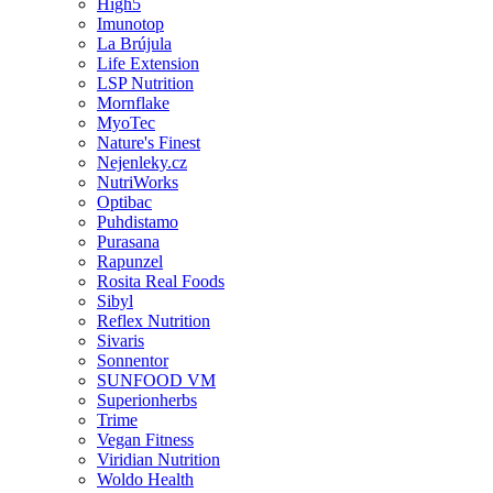
High5
Imunotop
La Brújula
Life Extension
LSP Nutrition
Mornflake
MyoTec
Nature's Finest
Nejenleky.cz
NutriWorks
Optibac
Puhdistamo
Purasana
Rapunzel
Rosita Real Foods
Sibyl
Reflex Nutrition
Sivaris
Sonnentor
SUNFOOD VM
Superionherbs
Trime
Vegan Fitness
Viridian Nutrition
Woldo Health