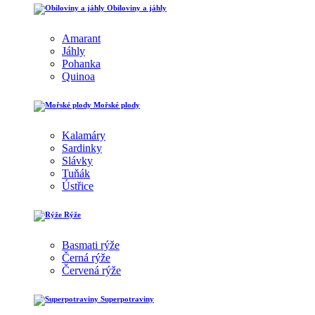
Obiloviny a jáhly
Amarant
Jáhly
Pohanka
Quinoa
Mořské plody
Kalamáry
Sardinky
Slávky
Tuňák
Ústřice
Rýže
Basmati rýže
Černá rýže
Červená rýže
Superpotraviny