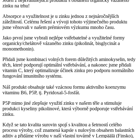
Jeden z nejkvalitnějších produktů s obsahem organicky vázaného
zinku na trhu!
Absorpce a využitelnost je u zinku jednou z nejnáročnějších
záležitostí. Celému řešení a vývoji tohoto výjimečného produktu
jsme věnovali v našem prémiovém výzkumu mnoho času.
Jako první jsme vybrali nejlépe vstřebatelné a využitelné formy
organicky/chelátově vázaného zinku (pikolinát, bisglycinát a
monomethonin).
Přidali jsme kombinaci volných forem důležitých aminokyselin, tedy
těch, které podporují optimální vstřebávání, a nakonec jsme přidali
vitamin C, který optimalizuje účinek zinku pro podporu normálního
fungování imunitního systému.
Náš produkt obsahuje také vzácnou formu aktivního koenzymu
vitaminu B6, P5P, tj. Pyridoxal-5-fosfát.
P5P mimo jiné zlepšuje využití zinku v našem těle a stimuluje
produkci kyseliny pikolinové, která výborně podporuje vstřebávání
zinku.
Když se tato kvalita surovin spojí s kvalitou a šetrností celého
procesu výroby, což znamená kapsle s nulovým obsahem balastních
aditiv a přidáme výrobu v naší vlastní továrně v Lempäälä (Finsko),