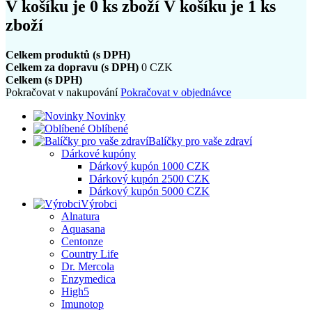
V košíku je
0
ks zboží
V košíku je 1 ks
zboží
Celkem produktů (s DPH)
Celkem za dopravu (s DPH)
0 CZK
Celkem (s DPH)
Pokračovat v nakupování
Pokračovat v objednávce
Novinky
Oblíbené
Balíčky pro vaše zdraví
Dárkové kupóny
Dárkový kupón 1000 CZK
Dárkový kupón 2500 CZK
Dárkový kupón 5000 CZK
Výrobci
Alnatura
Aquasana
Centonze
Country Life
Dr. Mercola
Enzymedica
High5
Imunotop