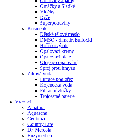
Obiloviny a jáhly
Omáčky a Sladké
Vločky
Rýže
Superpotraviny
Kosmetika
Dětské tělové máslo
DMSO - dimethylsulfoxid
Hořčíkový olej
Opalovací krémy
Opalovací oleje
Oleje po opalování
Sprej proti hmyzu
Zdravá voda
Filtrace pod dřez
Kojenecká voda
Filtrační vložky
Trojcestné baterie
Výrobci
Alnatura
Aquasana
Centonze
Country Life
Dr. Mercola
Enzymedica