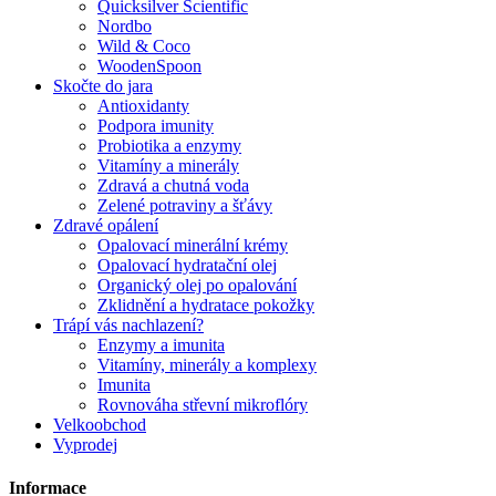
Quicksilver Scientific
Nordbo
Wild & Coco
WoodenSpoon
Skočte do jara
Antioxidanty
Podpora imunity
Probiotika a enzymy
Vitamíny a minerály
Zdravá a chutná voda
Zelené potraviny a šťávy
Zdravé opálení
Opalovací minerální krémy
Opalovací hydratační olej
Organický olej po opalování
Zklidnění a hydratace pokožky
Trápí vás nachlazení?
Enzymy a imunita
Vitamíny, minerály a komplexy
Imunita
Rovnováha střevní mikroflóry
Velkoobchod
Vyprodej
Informace