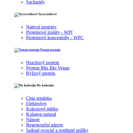
Sacharidy
Syrovátkové
Nativní proteiny
Proteinové izoláty - WPI
Proteinové koncentráty - WPC
Vegan protein
Hrachový protein
Protein Mix Bio Vegan
Rýžový protein
Do koktejlu
Chia semínka
Elektrolyty
Kokosové mléko
Kolagen natural
Nápoje
Regenerační nápoje
Sušené ovocné a rostlinné prášky