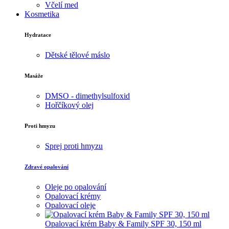
Včelí med
Kosmetika
Hydratace
Dětské tělové máslo
Masáže
DMSO - dimethylsulfoxid
Hořčíkový olej
Proti hmyzu
Sprej proti hmyzu
Zdravé opalování
Oleje po opalování
Opalovací krémy
Opalovací oleje
Opalovací krém Baby & Family SPF 30, 150 ml