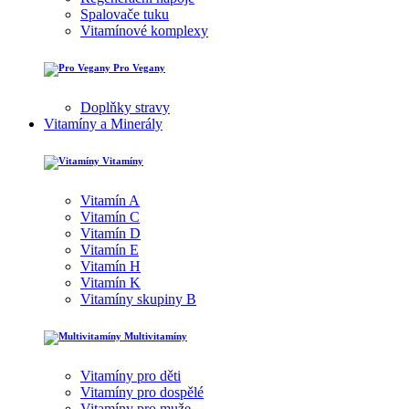
Spalovače tuku
Vitamínové komplexy
Pro Vegany
Doplňky stravy
Vitamíny a Minerály
Vitamíny
Vitamín A
Vitamín C
Vitamín D
Vitamín E
Vitamín H
Vitamín K
Vitamíny skupiny B
Multivitamíny
Vitamíny pro děti
Vitamíny pro dospělé
Vitamíny pro muže