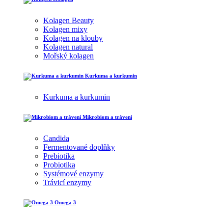
Kolagen Beauty
Kolagen mixy
Kolagen na klouby
Kolagen natural
Mořský kolagen
Kurkuma a kurkumin
Kurkuma a kurkumin
Mikrobiom a trávení
Candida
Fermentované doplňky
Prebiotika
Probiotika
Systémové enzymy
Trávicí enzymy
Omega 3