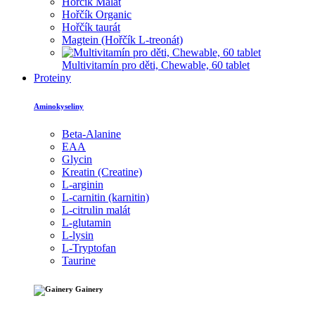
Hořčík Malát
Hořčík Organic
Hořčík taurát
Magtein (Hořčík L-treonát)
Multivitamín pro děti, Chewable, 60 tablet
Proteiny
Aminokyseliny
Beta-Alanine
EAA
Glycin
Kreatin (Creatine)
L-arginin
L-carnitin (karnitin)
L-citrulin malát
L-glutamin
L-lysin
L-Tryptofan
Taurine
Gainery