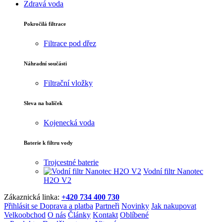
Zdravá voda
Pokročilá filtrace
Filtrace pod dřez
Náhradní součásti
Filtrační vložky
Sleva na balíček
Kojenecká voda
Baterie k filtru vody
Trojcestné baterie
Vodní filtr Nanotec
H2O V2
Zákaznická linka:
+420 734 400 730
Přihlásit se
Doprava a platba
Partneři
Novinky
Jak nakupovat
Velkoobchod
O nás
Články
Kontakt
Oblíbené