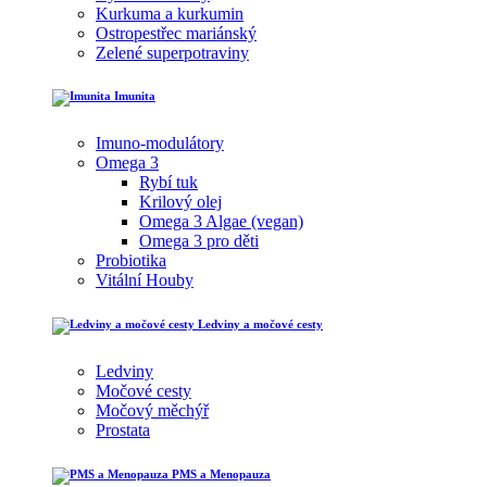
Kurkuma a kurkumin
Ostropestřec mariánský
Zelené superpotraviny
Imunita
Imuno-modulátory
Omega 3
Rybí tuk
Krilový olej
Omega 3 Algae (vegan)
Omega 3 pro děti
Probiotika
Vitální Houby
Ledviny a močové cesty
Ledviny
Močové cesty
Močový měchýř
Prostata
PMS a Menopauza