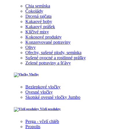
Chia semínka
Čokolády
Drcená rajčata
Kakaové boby
Kakaový prášek
Klíčivé mixy
Kokosové produkty
Konzervované potraviny
Olivy
Ořechy, sušené plody, semínka
Sušené ovocné a rostlinné prášky
Zelené potraviny a šťávy
Vločky
Bezlepkové vločky
Ovesné vločky
Skotské ovesné vločky Jumbo
Včelí produkty
Perga - včelí chléb
Propolis