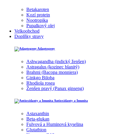
Betakaroten
Kozí protein
Nootropika
Pupalkový olej
Velkoobchod
Doplňky stravy
Adaptogeny
Ashwagandha (indický ženšen)
Astragalus (kozinec blanitý)
Brahmi (Bacopa monniera)
Ginkgo Biloba
Rhodiola rosea
Ženšen pravý (Panax ginseng)
Antioxidanty a Imunita
Astaxanthin
Beta-glukan
Fulvová a Huminová kyselina
Glutathion