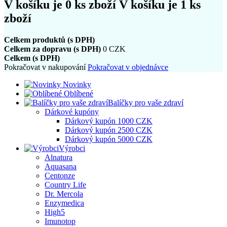
V košíku je
0
ks zboží
V košíku je 1 ks
zboží
Celkem produktů (s DPH)
Celkem za dopravu (s DPH)
0 CZK
Celkem (s DPH)
Pokračovat v nakupování
Pokračovat v objednávce
Novinky
Oblíbené
Balíčky pro vaše zdraví
Dárkové kupóny
Dárkový kupón 1000 CZK
Dárkový kupón 2500 CZK
Dárkový kupón 5000 CZK
Výrobci
Alnatura
Aquasana
Centonze
Country Life
Dr. Mercola
Enzymedica
High5
Imunotop