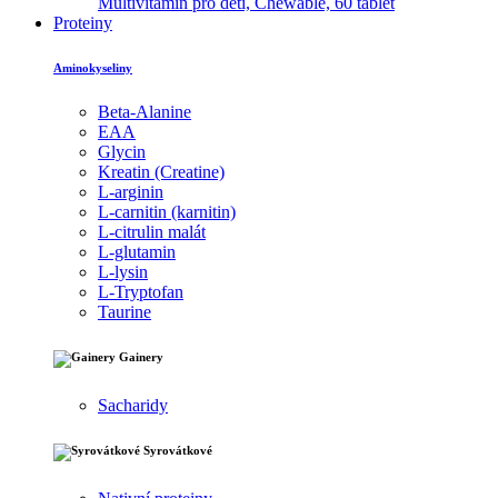
Multivitamín pro děti, Chewable, 60 tablet
Proteiny
Aminokyseliny
Beta-Alanine
EAA
Glycin
Kreatin (Creatine)
L-arginin
L-carnitin (karnitin)
L-citrulin malát
L-glutamin
L-lysin
L-Tryptofan
Taurine
Gainery
Sacharidy
Syrovátkové