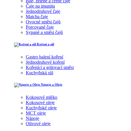
Bílé, zelené a černé čaje
Čaje na imunitu
Jednodruhové čaje
Matcha čaje
Ovocné směsi čajů
Porcované čaje
Sypané a směsi čajů
Koření a sůl
Gastro balení koření
Jednodruhové koření
Kořenící a grilovací směsi
Kuchyňská sůl
Nápoje a Oleje
Kokosové mléko
Kokosové oleje
Kuchyňské oleje
MCT oleje
Nápoje
Olivové oleje