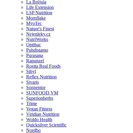
La Brújula
Life Extension
LSP Nutrition
Mornflake
MyoTec
Nature's Finest
Nejenleky.cz
NutriWorks
Optibac
Puhdistamo
Purasana
Rapunzel
Rosita Real Foods
Sibyl
Reflex Nutrition
Sivaris
Sonnentor
SUNFOOD VM
Superionherbs
Trime
Vegan Fitness
Viridian Nutrition
Woldo Health
Quicksilver Scientific
Nordbo