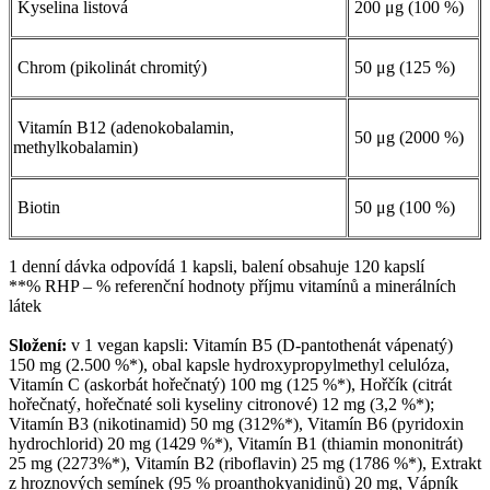
Kyselina listová
200 μg (100 %)
Chrom (pikolinát chromitý)
50 μg (125 %)
Vitamín B12 (adenokobalamin,
50 μg (2000 %)
methylkobalamin)
Biotin
50 μg (100 %)
1 denní dávka odpovídá 1 kapsli, balení obsahuje 120 kapslí
**% RHP – % referenční hodnoty příjmu vitamínů a minerálních
látek
Složení:
v 1 vegan kapsli: Vitamín B5 (D-pantothenát vápenatý)
150 mg (2.500 %*), obal kapsle hydroxypropylmethyl celulóza,
Vitamín C (askorbát hořečnatý) 100 mg (125 %*), Hořčík (citrát
hořečnatý, hořečnaté soli kyseliny citronové) 12 mg (3,2 %*);
Vitamín B3 (nikotinamid) 50 mg (312%*), Vitamín B6 (pyridoxin
hydrochlorid) 20 mg (1429 %*), Vitamín B1 (thiamin mononitrát)
25 mg (2273%*), Vitamín B2 (riboflavin) 25 mg (1786 %*), Extrakt
z hroznových semínek (95 % proanthokyanidinů) 20 mg, Vápník