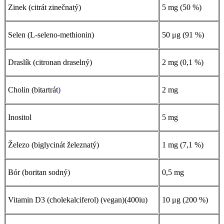
Zinek (citrát zinečnatý)
5 mg (50 %)
Selen (L-seleno-methionin)
50 μg (91 %)
Draslík (citronan draselný)
2 mg (0,1 %)
Cholin (bitartrát
)
2 mg
Inositol
5 mg
Železo (biglycinát železnatý)
1 mg (7,1 %)
Bór (boritan sodný)
0,5 mg
Vitamin D3 (cholekalciferol) (vegan)(400iu)
10 μg (200 %)