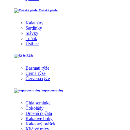
Mořské plody
Kalamáry
Sardinky
Slávky
Tuňák
Ústřice
Rýže
Basmati rýže
Černá rýže
Červená rýže
Superpotraviny
Chia semínka
Čokolády
Drcená rajčata
Kakaové boby
Kakaový prášek
Klíčivé mixy