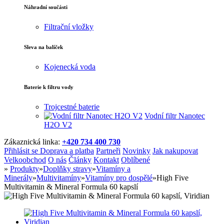
Náhradní součásti
Filtrační vložky
Sleva na balíček
Kojenecká voda
Baterie k filtru vody
Trojcestné baterie
Vodní filtr Nanotec
H2O V2
Zákaznická linka:
+420 734 400 730
Přihlásit se
Doprava a platba
Partneři
Novinky
Jak nakupovat
Velkoobchod
O nás
Články
Kontakt
Oblíbené
»
Produkty
»
Doplňky stravy
»
Vitamíny a
Minerály
»
Multivitamíny
»
Vitamíny pro dospělé
»
High Five
Multivitamin & Mineral Formula 60 kapslí