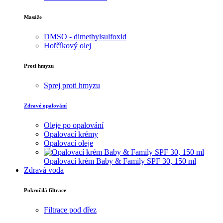
Masáže
DMSO - dimethylsulfoxid
Hořčíkový olej
Proti hmyzu
Sprej proti hmyzu
Zdravé opalování
Oleje po opalování
Opalovací krémy
Opalovací oleje
Opalovací krém Baby & Family SPF 30, 150 ml
Zdravá voda
Pokročilá filtrace
Filtrace pod dřez