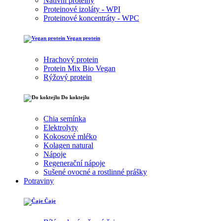
Nativní proteiny
Proteinové izoláty - WPI
Proteinové koncentráty - WPC
Vegan protein
Hrachový protein
Protein Mix Bio Vegan
Rýžový protein
Do koktejlu
Chia semínka
Elektrolyty
Kokosové mléko
Kolagen natural
Nápoje
Regenerační nápoje
Sušené ovocné a rostlinné prášky
Potraviny
Čaje