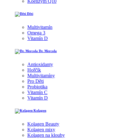
Koenzym Q10
Děti
Multivitamín
Omega 3
Vitamín D
Dr. Mercola
Antioxidanty
Hořčík
Multivitamíny
Pro Děti
Probiotika
Vitamín C
Vitamín D
Kolagen
Kolagen Beauty
Kolagen mixy
Kolagen na klouby