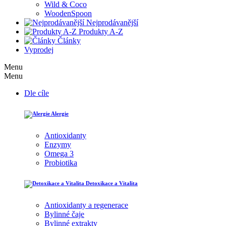
Wild & Coco
WoodenSpoon
Nejprodávanější
Produkty A-Z
Články
Vyprodej
Menu
Menu
Dle cíle
Alergie
Antioxidanty
Enzymy
Omega 3
Probiotika
Detoxikace a Vitalita
Antioxidanty a regenerace
Bylinné čaje
Bylinné extrakty