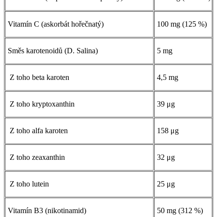
Vitamín C (askorbát hořečnatý)
100 mg (125 %)
Směs karotenoidů (D. Salina)
5 mg
Z toho beta karoten
4,5 mg
Z toho kryptoxanthin
39 μg
Z toho alfa karoten
158 μg
Z toho zeaxanthin
32 μg
Z toho lutein
25 μg
Vitamín B3 (nikotinamid)
50 mg (312 %)