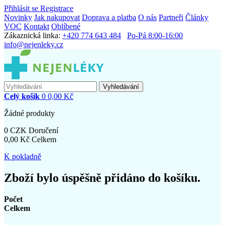
Přihlásit se
Registrace
Novinky
Jak nakupovat
Doprava a platba
O nás
Partneři
Články
VOC
Kontakt
Oblíbené
Zákaznická linka:
+420 774 643 484
Po-Pá 8:00-16:00
info@nejenleky.cz
Vyhledávání
Celý košík
0
0,00 Kč
Žádné produkty
0 CZK
Doručení
0,00 Kč
Celkem
K pokladně
Zboží bylo úspěšně přidáno do košíku.
Počet
Celkem