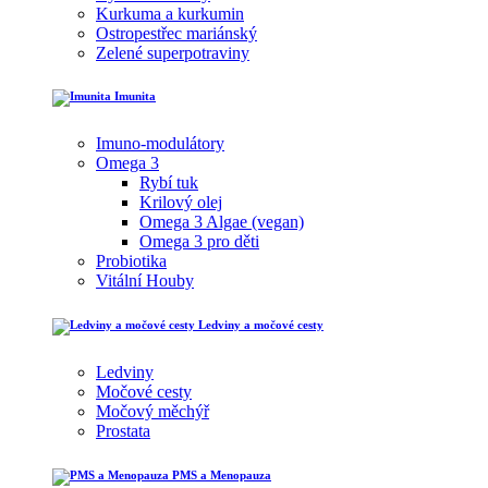
Kurkuma a kurkumin
Ostropestřec mariánský
Zelené superpotraviny
Imunita
Imuno-modulátory
Omega 3
Rybí tuk
Krilový olej
Omega 3 Algae (vegan)
Omega 3 pro děti
Probiotika
Vitální Houby
Ledviny a močové cesty
Ledviny
Močové cesty
Močový měchýř
Prostata
PMS a Menopauza