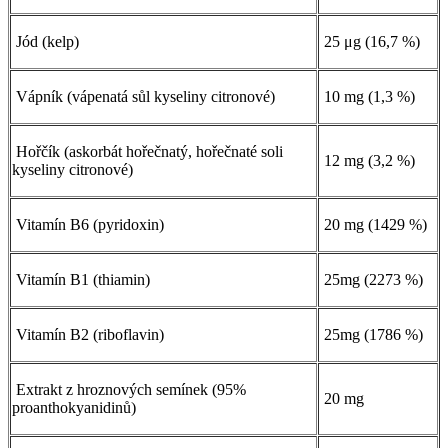
Jód (kelp)
25 μg (16,7 %)
Vápník (vápenatá sůl kyseliny citronové)
10 mg (1,3 %)
Hořčík (askorbát hořečnatý, hořečnaté soli
12 mg (3,2 %)
kyseliny citronové)
Vitamín B6 (pyridoxin)
20 mg (1429 %)
Vitamín B1 (thiamin)
25mg (2273 %)
Vitamín B2 (riboflavin)
25mg (1786 %)
Extrakt z hroznových semínek (95%
20 mg
proanthokyanidinů)