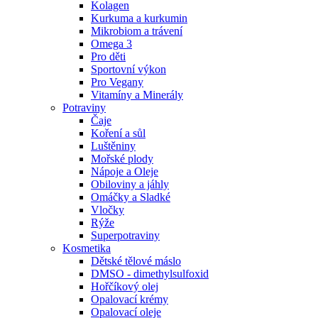
Kolagen
Kurkuma a kurkumin
Mikrobiom a trávení
Omega 3
Pro děti
Sportovní výkon
Pro Vegany
Vitamíny a Minerály
Potraviny
Čaje
Koření a sůl
Luštěniny
Mořské plody
Nápoje a Oleje
Obiloviny a jáhly
Omáčky a Sladké
Vločky
Rýže
Superpotraviny
Kosmetika
Dětské tělové máslo
DMSO - dimethylsulfoxid
Hořčíkový olej
Opalovací krémy
Opalovací oleje