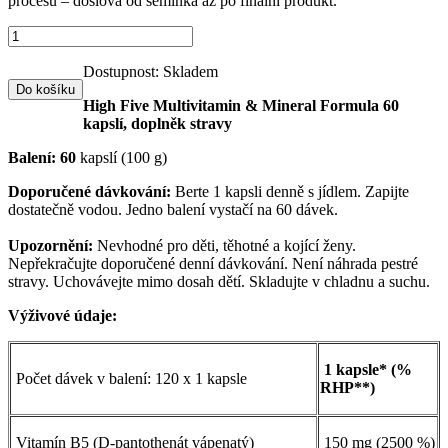
procesu – doslova od semínka až po finální produkt.
Dostupnost:
Skladem
Do košíku
High Five Multivitamin & Mineral Formula 60
kapslí, doplněk stravy
Balení: 60
kapslí (100 g)
Doporučené dávkování:
Berte 1 kapsli denně s jídlem. Zapijte
dostatečně vodou. Jedno balení vystačí na 60 dávek.
Upozornění:
Nevhodné pro děti, těhotné a kojící ženy.
Nepřekračujte doporučené denní dávkování. Není náhrada pestré
stravy. Uchovávejte mimo dosah dětí. Skladujte v chladnu a suchu.
Výživové údaje:
1 kapsle* (%
Počet dávek v balení: 120 x 1 kapsle
RHP**)
Vitamín B5 (D-pantothenát vápenatý)
150 mg (2500 %)