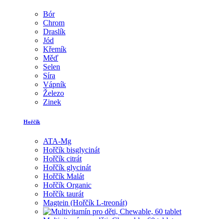
Bór
Chrom
Draslík
Jód
Křemík
Měď
Selen
Síra
Vápník
Železo
Zinek
Hořčík
ATA-Mg
Hořčík bisglycinát
Hořčík citrát
Hořčík glycinát
Hořčík Malát
Hořčík Organic
Hořčík taurát
Magtein (Hořčík L-treonát)