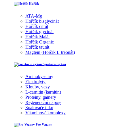
Hořčík
ATA-Mg
Hořčík bisglycinát
Hořčík citrát
Hořčík glycinát
Hořčík Malát
Hořčík Organic
Hořčík taurát
Magtein (Hořčík L-treonát)
Sportovní výkon
Aminokyseliny
Elektrolyty
Klouby, vazy
L-carnitin (karnitin)
Proteiny, gainery
Regenerační nápoje
Spalovače tuku
Vitamínové komplexy
Pro Vegany