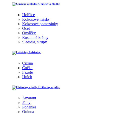
Omáčky a Sladké
Hořčice
Kokosové máslo
Kokosové pomazánky
Ocet
Omáčky
Rostlinné krémy
Sladidla, sirupy
Luštěniny
Cizrna
Čočka
Fazole
Hrách
Obiloviny a jáhly
Amarant
Jáhly
Pohanka
Quinoa