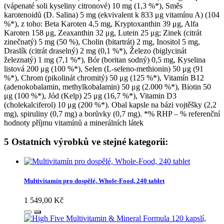
(vápenaté soli kyseliny citronové) 10 mg (1,3 %*), Směs
karotenoidů (D. Salina) 5 mg (ekvivalent k 833 μg vitamínu A) (104
%*), z toho: Beta Karoten 4,5 mg, Kryptoxanthin 39 μg, Alfa
Karoten 158 μg, Zeaxanthin 32 μg, Lutein 25 μg; Zinek (citrát
zinečnatý) 5 mg (50 %), Cholin (bitartrát) 2 mg, Inositol 5 mg,
Draslík (citrát draselný) 2 mg (0,1 %*), Železo (biglycinát
železnatý) 1 mg (7,1 %*), Bór (boritan sodný) 0,5 mg, Kyselina
listová 200 μg (100 %*), Selen (L-seleno-methionin) 50 μg (91
%*), Chrom (pikolinát chromitý) 50 μg (125 %*), Vitamín B12
(adenokobalamin, methylkobalamin) 50 μg (2.000 %*), Biotin 50
μg (100 %*), Jód (Kelp) 25 μg (16,7 %*), Vitamin D3
(cholekalciferol) 10 μg (200 %*). Obal kapsle na bázi vojtěšky (2,2
mg), spiruliny (0,7 mg) a borůvky (0,7 mg). *% RHP – % referenční
hodnoty příjmu vitamínů a minerálních látek
5 Ostatních výrobků ve stejné kategorii:
Multivitamín pro dospělé, Whole-Food, 240 tablet
1 549,00 Kč