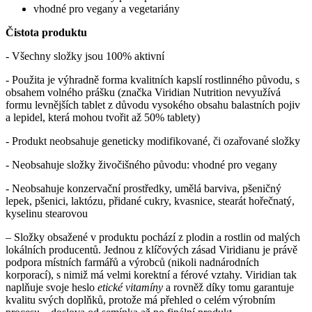
vhodné pro vegany a vegetariány
Čistota produktu
- Všechny složky jsou 100% aktivní
- Použita je výhradně forma kvalitních kapslí rostlinného původu, s
obsahem volného prášku (značka Viridian Nutrition nevyužívá
formu levnějších tablet z důvodu vysokého obsahu balastních pojiv
a lepidel, která mohou tvořit až 50% tablety)
- Produkt neobsahuje geneticky modifikované, či ozařované složky
- Neobsahuje složky živočišného původu: vhodné pro vegany
- Neobsahuje konzervační prostředky, umělá barviva, pšeničný
lepek, pšenici, laktózu, přidané cukry, kvasnice, stearát hořečnatý,
kyselinu stearovou
– Složky obsažené v produktu pochází z plodin a rostlin od malých
lokálních producentů. Jednou z klíčových zásad Viridianu je právě
podpora místních farmářů a výrobců (nikoli nadnárodních
korporací), s nimiž má velmi korektní a férové vztahy. Viridian tak
naplňuje svoje heslo
etické vitamíny
a rovněž díky tomu garantuje
kvalitu svých doplňků, protože má přehled o celém výrobním