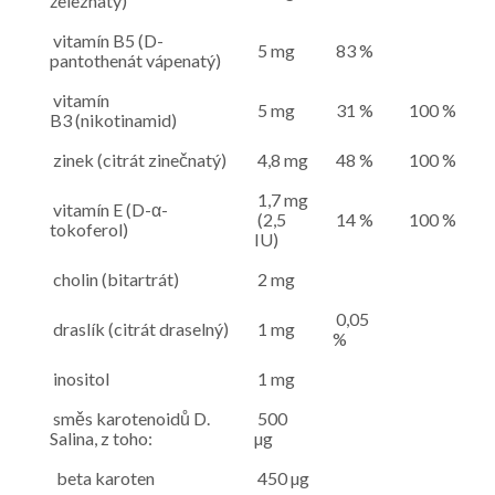
železnatý)
vitamín B5 (D-
5 mg
83 %
pantothenát vápenatý)
vitamín
5 mg
31 %
100 %
B3 (nikotinamid)
zinek (citrát zinečnatý)
4,8 mg
48 %
100 %
1,7 mg
vitamín E (D-α-
(2,5
14 %
100 %
tokoferol)
IU)
cholin (bitartrát)
2 mg
0,05
draslík (citrát draselný)
1 mg
%
inositol
1 mg
směs karotenoidů D.
500
Salina, z toho:
µg
beta karoten
450 µg