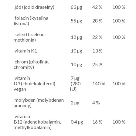
jód (jodid draselný)
63 µg
42 %
100 %
folacin (kyselina
55 µg
28 %
100 %
listová)
selen (L-seleno-
12 µg
22 %
100 %
methionin)
vitamín K1
10 µg
13 %
chrom (pikolinát
10 µg
25 %
chromitý)
vitamín
7 µg
D3 (cholekalciferol)
(280
140 %
100 %
vegan
IU)
molybden (molybdenan
2 µg
4 %
amonný)
vitamín
B12 (adenokobalamin,
0,4 µg
16 %
100 %
methylkobalamin)