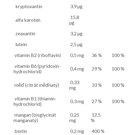
kryptoxantin
3,9 µg
15,8
alfa karoten
µg
zeaxantin
3,2 µg
lutein
2,5 µg
vitamín B2 (riboflavin)
0,5 mg
36 %
100 %
vitamín B6 (pyridoxin-
0,4 mg
29 %
100 %
hydrochlorid)
0,33
měď (citrát měďnatý)
33 %
100 %
mg
vitamín B1 (thiamin-
0,3 mg
27 %
100 %
hydrochlorid)
mangan (bisglycinát
0,25
12,5
manganatý)
mg
%
biotin
0,2 mg
400 %