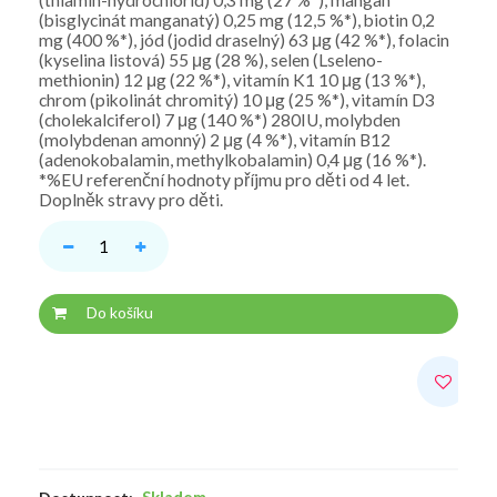
(thiamin-hydrochlorid) 0,3 mg (27 %*), mangan
(bisglycinát manganatý) 0,25 mg (12,5 %*), biotin 0,2
mg (400 %*), jód (jodid draselný) 63 μg (42 %*), folacin
(kyselina listová) 55 μg (28 %), selen (Lseleno-
methionin) 12 μg (22 %*), vitamín K1 10 μg (13 %*),
chrom (pikolinát chromitý) 10 μg (25 %*), vitamín D3
(cholekalciferol) 7 μg (140 %*) 280IU, molybden
(molybdenan amonný) 2 μg (4 %*), vitamín B12
(adenokobalamin, methylkobalamin) 0,4 μg (16 %*).
*%EU referenční hodnoty příjmu pro děti od 4 let.
Doplněk stravy pro děti.
Do košíku