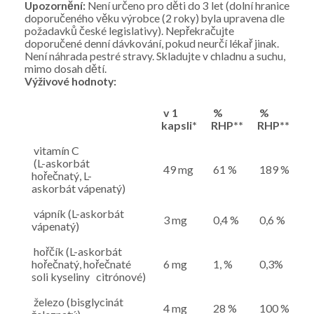
Upozornění:
Není určeno pro děti do 3 let (dolní hranice
doporučeného věku výrobce (2 roky) byla upravena dle
požadavků české legislativy). Nepřekračujte
doporučené denní dávkování, pokud neurčí lékař jinak.
Není náhrada pestré stravy. Skladujte v chladnu a suchu,
mimo dosah dětí.
Výživové hodnoty:
v 1
%
%
kapsli*
RHP**
RHP***
vitamín C
(L-askorbát
49 mg
61 %
189 %
hořečnatý, L-
askorbát vápenatý)
vápník (L-askorbát
3 mg
0,4 %
0,6 %
vápenatý)
hořčík (L-askorbát
hořečnatý, hořečnaté
6 mg
1, %
0,3%
soli kyseliny citrónové)
železo (bisglycinát
4 mg
28 %
100 %