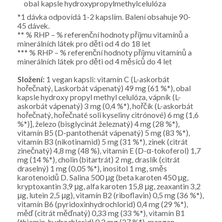
obal kapsle hydroxypropylmethylcelulóza
*1 dávka odpovídá 1-2 kapslím. Balení obsahuje 90-
45 dávek.
** % RHP – % referenční hodnoty příjmu vitamínů a
minerálních látek pro děti od 4 do 18 let
*** % RHP – % referenční hodnoty příjmu vitamínů a
minerálních látek pro děti od 4 měsíců do 4 let
Složení:
1 vegan kapsli: vitamín C (L-askorbát
hořečnatý, Laskorbát vápenatý) 49 mg (61 %*), obal
kapsle hydroxy propyl methyl celulóza, vápník (L-
askorbát vápenatý) 3 mg (0,4 %*), hořčík (L-askorbát
hořečnatý, hořečnaté soli kyseliny citrónové) 6 mg (1,6
%*)], železo (bisglycinát železnatý) 4 mg (28 %*),
vitamín B5 (D-pantothenát vápenatý) 5 mg (83 %*),
vitamín B3 (nikotinamid) 5 mg (31 %*), zinek (citrát
zinečnatý) 4,8 mg (48 %), vitamín E (D-α-tokoferol) 1,7
mg (14 %*), cholin (bitartrát) 2 mg, draslík (citrát
draselný) 1 mg (0,05 %*), inositol 1 mg, směs
karotenoidů D. Salina 500 μg (beta karoten 450 μg,
kryptoxantin 3,9 μg, alfa karoten 15,8 μg, zeaxantin 3,2
μg, lutein 2,5 μg), vitamín B2 (riboflavin) 0,5 mg (36 %*),
vitamín B6 (pyridoxinhydrochlorid) 0,4 mg (29 %*),
měď (citrát měďnatý) 0,33 mg (33 %*), vitamín B1