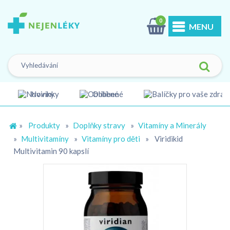
0
MENU
Novinky
Oblíbené
»
Produkty
»
Doplňky stravy
»
Vitamíny a Minerály
»
Multivitamíny
»
Vitamíny pro děti
»
Viridikid
Multivitamin 90 kapslí