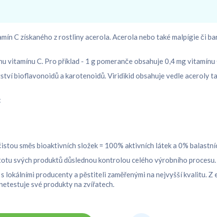
amín C získaného z rostliny acerola. Acerola nebo také malpígie či ba
u vitamínu C. Pro příklad - 1 g pomeranče obsahuje 0,4 mg vitamínu 
žství bioflavonoidů a karotenoidů. Viridikid obsahuje vedle aceroly
:
stou směs bioaktivních složek = 100% aktivních látek a 0% balastních
istotu svých produktů důslednou kontrolou celého výrobního procesu.
 s lokálními producenty a pěstiteli zaměřenými na nejvyšší kvalitu. 
netestuje své produkty na zvířatech.