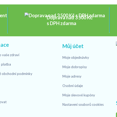
Doprava nad 3 500 Kč
s DPH zdarma
mace
Můj účet
o vaše zdraví
Moje objednávky
 platba
Moje dobropisy
é obchodní podmínky
Moje adresy
Osobní údaje
Moje slevové kupóny
ovat
Nastavení souborů cookies