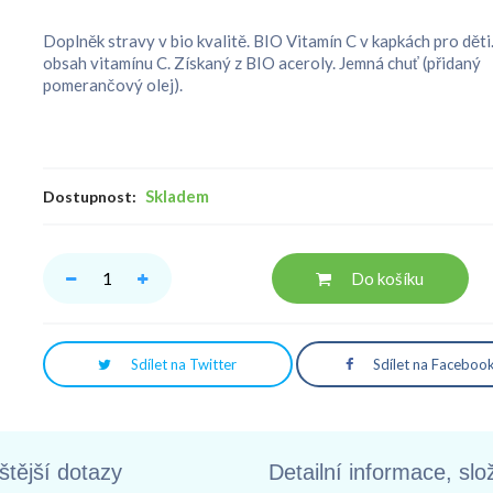
Doplněk stravy v bio kvalitě. BIO Vitamín C v kapkách pro dět
obsah vitamínu C. Získaný z BIO aceroly. Jemná chuť (přidaný
pomerančový olej).
Skladem
Dostupnost:
Do košíku
Sdílet na Twitter
Sdílet na Faceboo
štější dotazy
Detailní informace, slo