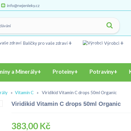
info@nejenleky.cz
Balíčky pro vaše zdraví
Výrobci
míny a Minerály
Proteiny
Potraviny
rály
»
Vitamín C
»
Viridikid Vitamin C drops 50ml Organic
Viridikid Vitamin C drops 50ml Organic
383,00 Kč