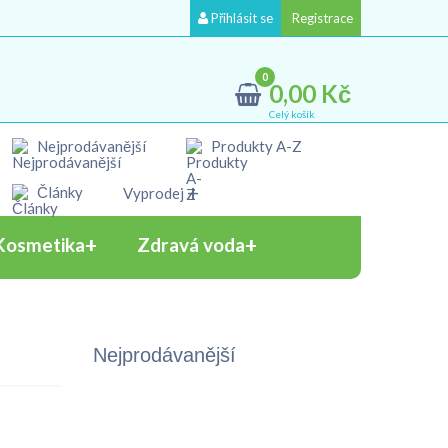
Přihlásit se
Registrace
0
0,00 Kč
Celý košík
Nejprodávanější
Produkty A-Z
Články
Vyprodej
Kosmetika
Zdravá voda
Nejprodávanější