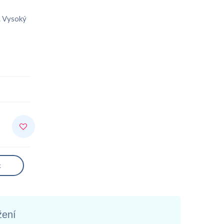
i. Vysoký
k
žení