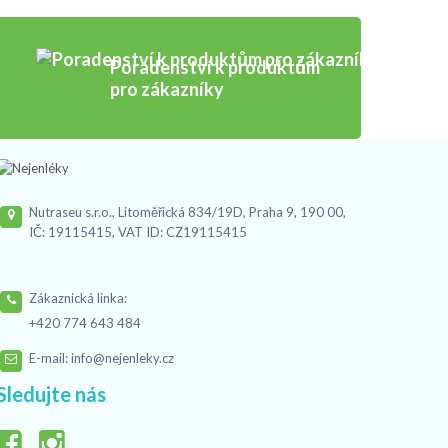
Poradenství k produktům
pro zákazníky
Nutraseu s.r.o., Litoměřická 834/19D, Praha 9, 190 00,
IČ: 19115415, VAT ID: CZ19115415
Zákaznická linka:
+420 774 643 484
E-mail:
info@nejenleky.cz
Sledujte nás