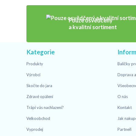
Pouze osvědčený
a kvalitní sortiment
Kategorie
Infor
Produkty
Balíčky pr
Výrobci
Doprava a
Skočte do jara
Všeobecn
Zdravé opálení
O nás
Trápí vás nachlazení?
Kontakt
Velkoobchod
Jak nakup
Vyprodej
Partneři