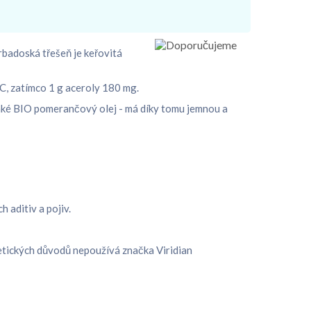
rbadoská třešeň je keřovitá
C, zatímco 1 g aceroly 180 mg.
 také BIO pomerančový olej - má díky tomu jemnou a
 aditiv a pojiv.
Z etických důvodů nepoužívá značka Viridian