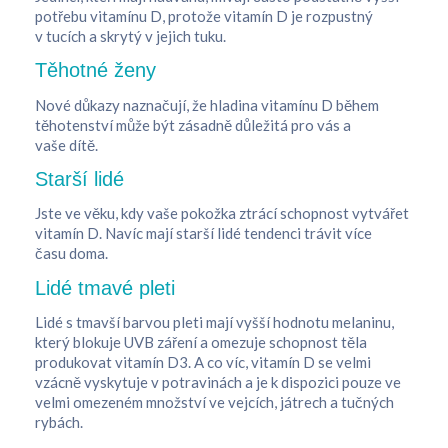
potřebu vitamínu D, protože vitamín D je rozpustný
v tucích a skrytý v jejich tuku.
Těhotné ženy
Nové důkazy naznačují, že hladina vitamínu D během
těhotenství může být zásadně důležitá pro vás a
vaše dítě.
Starší lidé
Jste ve věku, kdy vaše pokožka ztrácí schopnost vytvářet
vitamín D. Navíc mají starší lidé tendenci trávit více
času doma.
Lidé tmavé pleti
Lidé s tmavší barvou pleti mají vyšší hodnotu melaninu,
který blokuje UVB záření a omezuje schopnost těla
produkovat vitamín D3. A co víc, vitamín D se velmi
vzácně vyskytuje v potravinách a je k dispozici pouze ve
velmi omezeném množství ve vejcích, játrech a tučných
rybách.