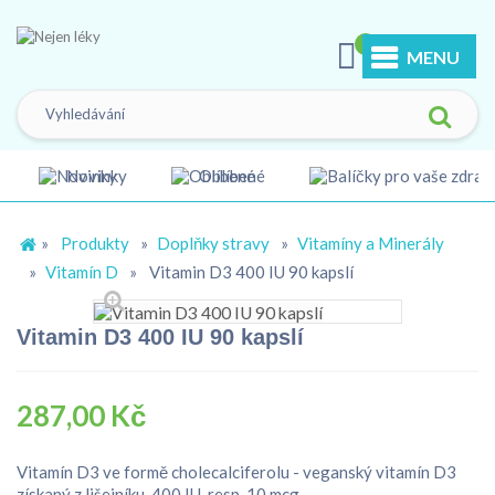
0
MENU
Novinky
Oblíbené
»
Produkty
»
Doplňky stravy
»
Vitamíny a Minerály
»
Vitamín D
»
Vitamin D3 400 IU 90 kapslí
Vitamin D3 400 IU 90 kapslí
287,00 Kč
Vitamín D3 ve formě cholecalciferolu - veganský vitamín D3
získaný z lišejníku, 400 IU, resp. 10 mcg.