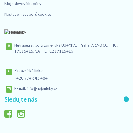
Moje slevové kupóny
Nastavení souborů cookies
Nutraseu s.r.o., Litoměřická 834/19D, Praha 9, 190 00, IČ:
19115415, VAT ID: CZ19115415
Zákaznická linka:
+420 774 643 484
E-mail:
info@nejenleky.cz
Sledujte nás