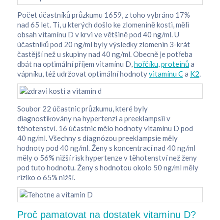
Počet účastníků průzkumu 1659, z toho vybráno 17%
nad 65 let. Ti, u kterých došlo ke zlomenině kosti, měli
obsah vitamínu D v krvi ve většině pod 40 ng/ml. U
účastníků pod 20 ng/ml byly výsledky zlomenin 3-krát
častější než u skupiny nad 40 ng/ml. Obecně je potřeba
dbát na optimální příjem vitamínu D,
hořčíku
,
proteinů
a
vápníku, též udržovat optimální hodnoty
vitamínu C
a
K2
.
Soubor 22 účastnic průzkumu, které byly
diagnostikovány na hypertenzi a preeklampsii v
těhotenství. 16 účastnic mělo hodnoty vitamínu D pod
40 ng/ml. Všechny s diagnózou preeklampsie měly
hodnoty pod 40 ng/ml. Ženy s koncentrací nad 40 ng/ml
měly o 56% nižší risk hypertenze v těhotenství než ženy
pod tuto hodnotu. Ženy s hodnotou okolo 50 ng/ml měly
riziko o 65% nižší.
Proč pamatovat na dostatek vitamínu D?