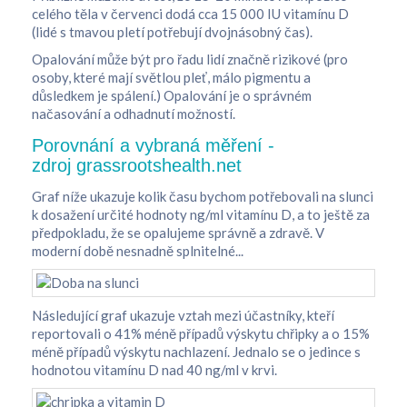
celého těla v červenci dodá cca 15 000 IU vitamínu D
(lidé s tmavou pletí potřebují dvojnásobný čas).
Opalování může být pro řadu lidí značně rizikové (pro
osoby, které mají světlou pleť, málo pigmentu a
důsledkem je spálení.) Opalování je o správném
načasování a odhadnutí možností.
Porovnání a vybraná měření -
zdroj grassrootshealth.net
Graf níže ukazuje kolik času bychom potřebovali na slunci
k dosažení určité hodnoty ng/ml vitamínu D, a to ještě za
předpokladu, že se opalujeme správně a zdravě. V
moderní době nesnadně splnitelné...
Následující graf ukazuje vztah mezi účastníky, kteří
reportovali o 41% méně případů výskytu chřipky a o 15%
méně případů výskytu nachlazení. Jednalo se o jedince s
hodnotou vitamínu D nad 40 ng/ml v krvi.