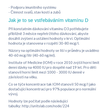
- Podporu imunitního systému
- Činnost svalů, stav kostí a zubů
Jak je to se vstřebáváním vitamínu D
Při konstatním dávkování vitamínu D3 potřebujete
přibližně 3 měsíce nepřetržitého dávkování, abyste
dosáhli zvýšení a ustálení hodnoty v krvi. Optimální
hodnota je stanovena v rozpětí 30-80 mcg/l.
Názory na optimální hodnoty se liší v průměru je uváděno
40-60 mcg/litr (40-60 ng/ml).
Institute of Medicine (IOM) v roce 2010 zvýšil horní limit
denní dávky na 4000 IU pro dospělé nad 19 let. Pro děti
stanovil horní limit mezi 1000 - 3000 IU denně v
závislosti na věku.
Co se týče koncentrace tak IOM stanovil 50 mcg/l jako
dostačující koncentraci pro 97% populace pro normální
vývoj.
Hodnoty lze počítat podle následující
tabulky: http://unitslab.com/node/224