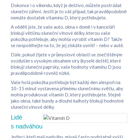
Dokonce i o víkendu, když je deštivo, můžete postrádat
sluneční záření. Jestli je to váš případ, tak pravděpodobně
nemáte dostatek vitamínu D, který potřebujete.
A věděli jste, že vaše auto, okna v domě i v kanceláři
blokují většinu sluneční vlnové délky, kterou vaše
pokožka potřebuje, aby mohla vyrobit vitamín D? Takže
se nespoléhejte na to, že jej získáte uvnitř – nebo v autě.
Dále, pokud žijete v průmyslové oblasti se znečištěným
ovzduším s vysokým obsahem síry (kyselé deště), které
blokují sluneční paprsky, vaše hodnoty vitamínu D jsou
pravděpodobně rovněž nízké.
Vaše holá pokožka potřebuje být každý den alespoň na
10–15 minut vystavena přímému slunečnímu světlu, aby
mohla produkovat vitamín D, který potřebujete. Stejně
jako okna, také bundy a dlouhé kalhoty blokují hodnotné
sluneční vlnové délky.
Lidé
s nadváhou
Jedinci, kteří mají nadváhu, mívají často podstatně vyšší