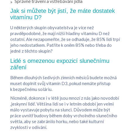
Správné trávení a vstřebávání jídla
Jak si můžete být jistí, že máte dostatek
vitamínu D?
U některých skupin obyvatelstva je více než
pravděpodobné, že mají nižší hladiny vitamínu D než
ostatní. Ale nezapomeňte, že se odhaduje, že 85% lidí trpí
jeho nedostatkem. Patříte k oněm 85% nebo třeba do
jedné z těchto skupin?
Lidé s omezenou expozicí slunečnímu
záření
Během dlouhých šedivých zimních měsíců budete možná
muset doplnit svůj vitamín D3, pokud nemáte přístup
k bezpečnému soláriu.
Nicméně, dokonce i v létě jsou mnozí z nás jako novodobí
‚jeskynní lidé‘. Většina lidí se i v letním období jen velmi
málo vystavuje pobytu na slunci. Důvodem může být
práce uvnitř budovy během doby vrcholného slunečního
světla, aby se zabránilo horku, nebo také kulturní
zvyklosti v odívání.