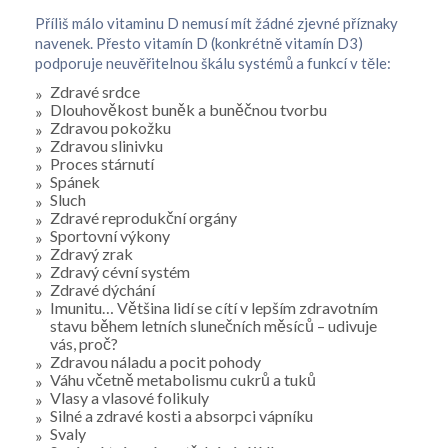
Příliš málo vitaminu D nemusí mít žádné zjevné příznaky
navenek. Přesto vitamín D (konkrétně vitamín D3)
podporuje neuvěřitelnou škálu systémů a funkcí v těle:
Zdravé srdce
Dlouhověkost buněk a buněčnou tvorbu
Zdravou pokožku
Zdravou slinivku
Proces stárnutí
Spánek
Sluch
Zdravé reprodukční orgány
Sportovní výkony
Zdravý zrak
Zdravý cévní systém
Zdravé dýchání
Imunitu… Většina lidí se cítí v lepším zdravotním
stavu během letních slunečních měsíců – udivuje
vás, proč?
Zdravou náladu a pocit pohody
Váhu včetně metabolismu cukrů a tuků
Vlasy a vlasové folikuly
Silné a zdravé kosti a absorpci vápníku
Svaly