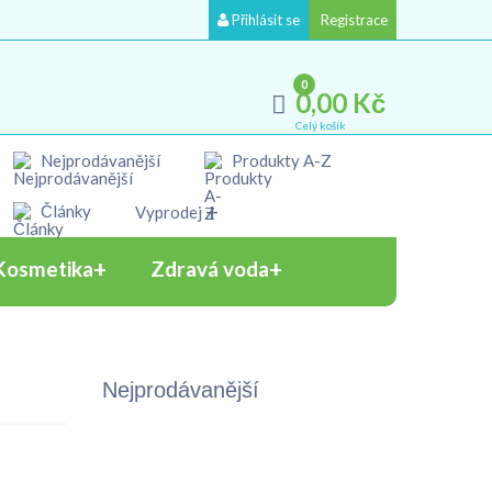
Přihlásit se
Registrace
0
0,00 Kč
Celý košík
Nejprodávanější
Produkty A-Z
Články
Vyprodej
Kosmetika
Zdravá voda
Nejprodávanější