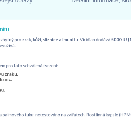
štější dotazy
Detailní informace, slo
nitu
nezbytný pro
zrak, kůži, sliznice a imunitu
. Viridian dodává
5000 IU (
 využívá.
m pro tato schválená tvrzení:
vu zraku.
iznic.
mu.
iv a palmového tuku; netestováno na zvířatech. Rostlinná kapsle (HP