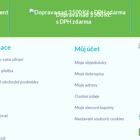
Doprava nad 3 500 Kč
s DPH zdarma
mace
Můj účet
o vaše zdraví
Moje objednávky
 platba
Moje dobropisy
é obchodní podmínky
Moje adresy
Osobní údaje
Moje slevové kupóny
ovat
Nastavení souborů cookies
hod