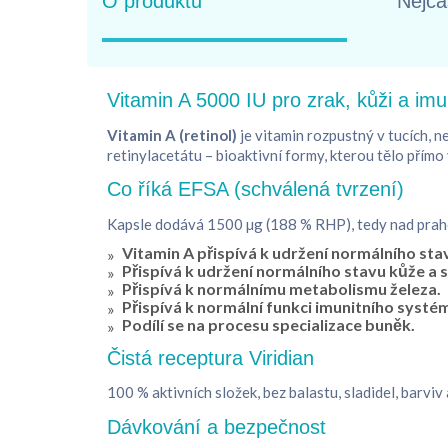
O produktu
Nejča
Vitamin A 5000 IU pro zrak, kůži a imu
Vitamin A (retinol)
je vitamin rozpustný v tucích, 
retinylacetátu – bioaktivní formy, kterou tělo přímo
Co říká EFSA (schválená tvrzení)
Kapsle dodává 1500 µg (188 % RHP), tedy nad prahe
Vitamin A přispívá k udržení normálního sta
Přispívá k udržení normálního stavu kůže a sl
Přispívá k normálnímu metabolismu železa.
Přispívá k normální funkci imunitního systé
Podílí se na procesu specializace buněk.
Čistá receptura Viridian
100 % aktivních složek, bez balastu, sladidel, barv
Dávkování a bezpečnost