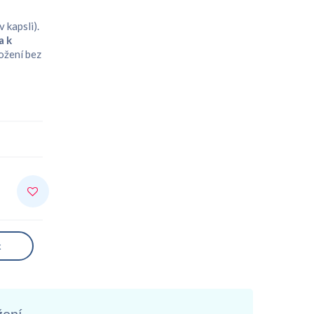
 kapsli).
a k
ložení bez
k