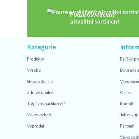
Pouze osvědčený
a kvalitní sortiment
Kategorie
Infor
Produkty
Balíčky pr
Výrobci
Doprava a
Skočte do jara
Všeobecn
Zdravé opálení
O nás
Trápí vás nachlazení?
Kontakt
Velkoobchod
Jak nakup
Vyprodej
Partneři
Velkoobc