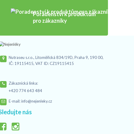
Poradenství k produktům
pro zákazníky
Nutraseu s.r.o., Litoměřická 834/19D, Praha 9, 190 00,
IČ: 19115415, VAT ID: CZ19115415
Zákaznická linka:
+420 774 643 484
E-mail:
info@nejenleky.cz
Sledujte nás