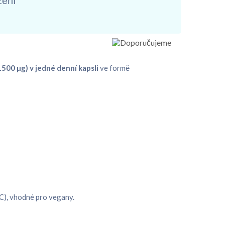
žení
1500 µg) v jedné denní kapsli
ve formě
MC), vhodné pro vegany.