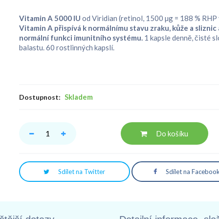
Vitamin A 5000 IU
od Viridian (retinol, 1500 µg = 188 % RHP v
Vitamin A přispívá k normálnímu stavu zraku, kůže a sliznic 
normální funkci imunitního systému.
1 kapsle denně, čisté s
balastu. 60 rostlinných kapslí.
Skladem
Dostupnost:
Do košíku
Sdílet na Twitter
Sdílet na Faceboo