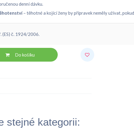
poručenou denní dávku.
těhotenství
– těhotné a kojící ženy by přípravek neměly užívat, poku
. (ES) č. 1924/2006.
Do košíku
 stejné kategorii: