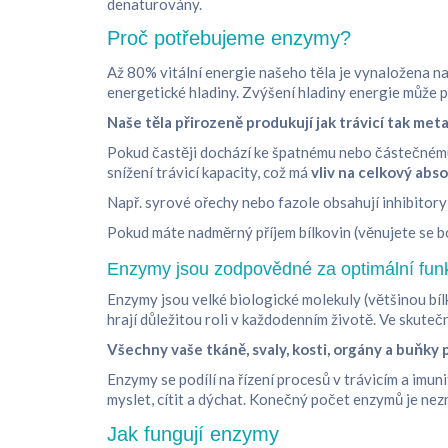
denaturovány.
Proč potřebujeme enzymy?
Až 80% vitální energie našeho těla je vynaložena na 
energetické hladiny. Zvýšení hladiny energie může po
Naše těla přirozeně produkují jak trávicí tak m
Pokud častěji dochází ke špatnému nebo částečnému
snížení trávicí kapacity, což má
vliv na celkový abso
Např. syrové ořechy nebo fazole obsahují inhibitor
Pokud máte nadměrný příjem bílkovin (věnujete se bo
Enzymy jsou zodpovědné za optimální funk
Enzymy jsou velké biologické molekuly (většinou bíl
hrají důležitou roli v každodenním životě. Ve skutečn
Všechny vaše tkáně, svaly, kosti, orgány a buňky
Enzymy se podílí na řízení procesů v trávicím a imuni
myslet, cítit a dýchat. Konečný počet enzymů je nezn
Jak fungují enzymy