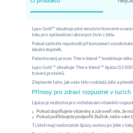
O produktu
Nejča
Lypo Gold™ obsahuje plné množství koncentrovanýc
tuku pro optimalizaci absorpce živin z jídla.
Pokud zažíváte nepohodlí při konzumaci vysokotukový
ideální doplněk.
Patentovaný proces Thera-blend ™ kombinuje několik 
Lypo Gold ™ obsahuje Thera-blend ™ lipázu (15 000
trávení proteinů.
Zlepšením toho, jak vaše tělo rozkládá jídlo a přemě
Přínosy pro zdraví rozpustné v tucích
Lipáza je nezbytná pro vstřebávání vitamínů rozpustn
Pokud doplňujete vitamíny a zároveň víte, že m
Pokud potřebujete podpořit žlučník, nebo vám 
Ti, kteří mají nedostatek lipázy, mohou po jídle s tuk