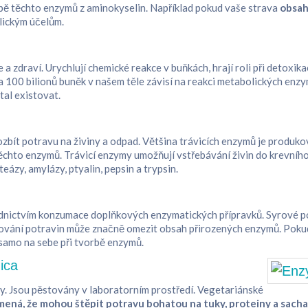
bě těchto enzymů z aminokyselin. Například pokud vaše strava
obsah
lickým účelům.
zdraví. Urychlují chemické reakce v buňkách, hrají roli při detoxikac
 100 bilionů buněk v našem těle závisí na reakci metabolických enzym
al existovat.
zbít potravu na živiny a odpad. Většina trávicích enzymů je produkován
těchto enzymů. Trávicí enzymy umožňují vstřebávání živin do krevního 
teázy, amylázy, ptyalin, pepsin a trypsin.
ednictvím konzumace doplňkových enzymatických přípravků. Syrové po
pracování potravin může značně omezit obsah přirozených enzymů. Pok
 samo na sebe při tvorbě enzymů.
ica
. Jsou pěstovány v laboratorním prostředí. Vegetariánské
ená, že mohou štěpit potravu bohatou na tuky, proteiny a sachar