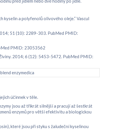
hodinu před jídlem nebo dvě hodiny po jídle.
h kyselin a polyfenolů olivového oleje.“ Vascul
ol. 2014; 51 (10): 2289-303. PubMed PMID:
. PubMed PMID: 23053562
.“ Živiny. 2014; 6 (12): 5453-5472. PubMed PMID:
ejich účinnek v těle.
my jsou až třikrát silnější a pracují až šestkrát
kmenů enzymů pro větší efektivitu a biologickou
in), které jsou při styku s žaludeční kyselinou