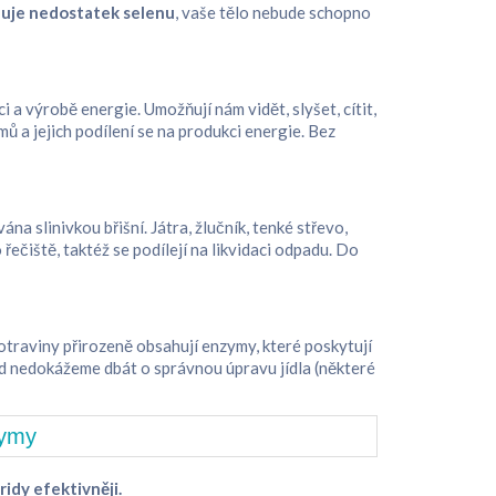
uje nedostatek selenu
, vaše tělo nebude schopno
i a výrobě energie. Umožňují nám vidět, slyšet, cítit,
ů a jejich podílení se na produkci energie. Bez
a slinivkou břišní. Játra, žlučník, tenké střevo,
řečiště, taktéž se podílejí na likvidaci odpadu. Do
traviny přirozeně obsahují enzymy, které poskytují
ud nedokážeme dbát o správnou úpravu jídla (některé
idy efektivněji.