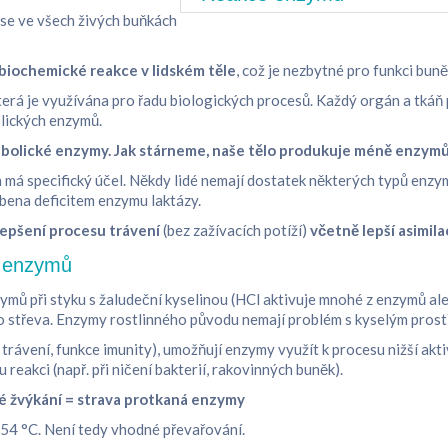
 se ve všech živých buňkách
 biochemické reakce v lidském těle
, což je nezbytné pro funkci buně
která je využívána pro řadu biologických procesů. Každý orgán a tkáň
lických enzymů.
etabolické enzymy. Jak stárneme, naše tělo produkuje méně enzym
 má specifický účel. Někdy lidé nemají dostatek některých typů enzy
obena deficitem enzymu laktázy.
epšení procesu trávení
(bez zažívacích potíží)
včetně lepší asimila
u enzymů
ymů při styku s žaludeční kyselinou (HCl aktivuje mnohé z enzymů ale
ho střeva. Enzymy rostlinného původu nemají problém s kyselým prost
. trávení, funkce imunity), umožňují enzymy využít k procesu nižší akt
reakci (např. při ničení bakterií, rakovinných buněk).
né žvýkání = strava protkaná enzymy
-54 °C. Není tedy vhodné převařování.