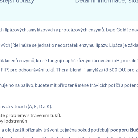
štější dotazy
Detailní informace, slo
h lipázových, amylázových a proteázových enzymů. Lypo Gold je n
ch jídel může se jednat o nedostatek enzymu lipázy. Lipáza je základ
kmenů enzymů, které fungují napříč různými úrovněmi pH, pro silnější
 FIP) pro odbourávání tuků, Thera-blend ™ amylázu (8 500 DU) pro 
ňuje ho na palivo, budete mít přirozeně méně trávicích potíží a poten
ých v tucích (A, E, D a K).
áte problémy s trávením tuků.
byl odstraněn
y a oleji zažít příznaky trávení, zejména pokud potřebují
podporu žluč