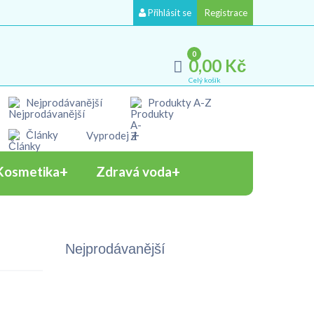
Přihlásit se
Registrace
0
0,00 Kč
Celý košík
Nejprodávanější
Produkty A-Z
Články
Vyprodej
Kosmetika
Zdravá voda
Nejprodávanější