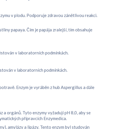
enzymu v plodu. Podporuje zdravou zánětlivou reakci.
stliny papaya. Čím je papája zralejší, tím obsahuje
 pěstován v laboratorních podmínkách.
 pěstován v laboratorních podmínkách.
potravě. Enzym je vyráběn z hub Aspergillus a dále
láz a orgánů. Tyto enzymy vyžadují pH 8,0, aby se
ymatických přípravcích Enzymedica.
iny), amylázy a lipázy. Tento enzym byl studován