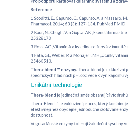
Pro podporu kardiovaskulárního systému a zdrav
Reference
1 Scoditti, E., Capurso, C., Capurso, A. a Massaro, 
Pharmacol. 2014; 63 (3): 127-134. PubMed PMID:
2 Kaur, N., Chugh, V. a Gupta, AK „Esenciální mastn
25328170
3 Ross, AC „Vitamin A a kyselina retinová v imunit
4 Fata, GL, Weber, P. a Mohajeri, MH „Účinky vitam
25460513.
Thera-blend ™
enzymy.
Thera-blend je exkluzivní 
specifických hladinách pH, ​​což vede k vynikajícímu v
Unikátní technologie
Thera-blend
je jedinečná směs obsahující víc druhů 
Thera-Blend ™ je exkluzivní proces, který kombinuje 
efektivněji než obyčejné jednoduché izolované enzy
dostupnost.
Vegetariánské enzymy tolerují žaludeční kyseliny vel