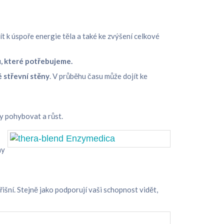
t k úspoře energie těla a také ke zvýšení celkové
ů, které potřebujeme.
é střevní stěny
. V průběhu času může dojít ke
y pohybovat a růst.
my
řišní. Stejně jako podporují vaši schopnost vidět,