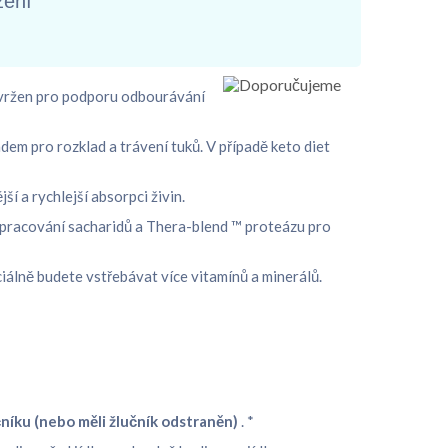
žení
avržen pro podporu odbourávání
em pro rozklad a trávení tuků. V případě keto diet
 a rychlejší absorpci živin.
zpracování sacharidů a Thera-blend ™ proteázu pro
ciálně budete vstřebávat více vitamínů a minerálů.
níku (nebo měli žlučník odstraněn)
. *