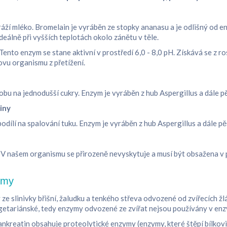
sráží mléko. Bromelain je vyráběn ze stopky ananasu a je odlišný od 
ideálně při vyšších teplotách okolo zánětu v těle.
Tento enzym se stane aktivní v prostředí 6,0 - 8,0 pH. Získává se z ro
vu organismu z přetížení.
krobu na jednodušší cukry. Enzym je vyráběn z hub Aspergillus a dále
liny
 podílí na spalování tuku. Enzym je vyráběn z hub Aspergillus a dále
. V našem organismu se přirozeně nevyskytuje a musí být obsažena v 
ymy
ze slinivky břišní, žaludku a tenkého střeva odvozené od zvířecích ž
getariánské, tedy enzymy odvozené ze zvířat nejsou používány v enz
Pankreatin obsahuje proteolytické enzymy (enzymy, které štěpí bílkov