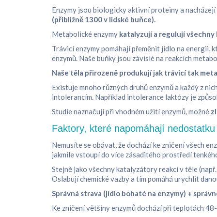
Enzymy jsou biologicky aktivní proteiny a nacházejí
(přibližně 1300 v lidské buňce).
Metabolické enzymy
katalyzují a regulují všechny
Trávicí enzymy pomáhají přeměnit jídlo na energii, 
enzymů. Naše buňky jsou závislé na reakcích metabo
Naše těla přirozeně produkují jak trávicí tak m
Existuje mnoho různých druhů enzymů a každý z nich
intolerancím. Například intolerance laktózy je způs
Studie naznačují při vhodném užití enzymů, možné
zl
Faktory, které napomáhají nedostatk
Nemusíte se obávat, že dochází ke zničení všech enz
jakmile vstoupí do více zásaditého prostředí tenké
Stejně jako všechny katalyzátory reakcí v těle (např
Oslabují chemické vazby a tím pomáhá urychlit danou 
Správná strava (jídlo bohaté na enzymy) + správ
Ke zničení většiny enzymů dochází při teplotách 48