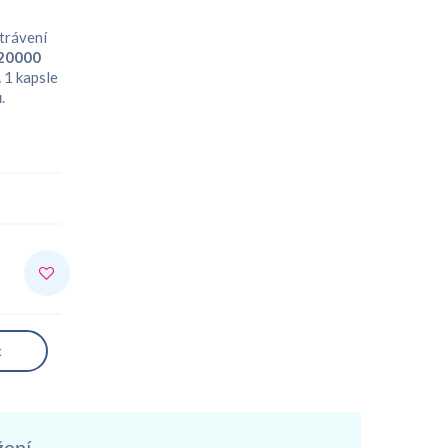
trávení
 20000
.
1 kapsle
.
k