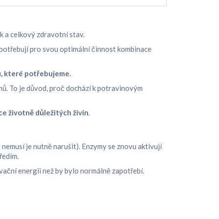
k a celkový zdravotní stav.
 potřebují pro svou optimální činnost kombinace
ů, které potřebujeme.
mů. To je důvod, proč dochází k potravinovým
ce životně důležitých živin
.
 nemusí je nutně narušit). Enzymy se znovu aktivují
ředím.
ivační energii než by bylo normálně zapotřebí.