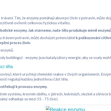
trávení. Tím, že enzymy pomáhají absorpci živin z potravin, může dojí
zitivně ovlivnit celkovou fyzickou vitalitu.
etabolické enzymy. Jak stárneme, naše tělo produkuje méně enzym
 trávení potravin, může docházet potenciálně
k poškozování citliv
rpční proces živin
.
y enzymů.
dy buildingu) - enzymy jsou katalyzátory energie, aby se svaly mohl
ci těla
koviny), které urychlují chemické reakce v živých organismech. Enzy
osti regulují každou jednotlivou část těla.
 potřebují k provozu enzymy.
tním systému, krevním oběhu, v játrech, ledvinách, slezině a slinivce b
ámý odhaduje se mezi 55 - 75 tisíci.