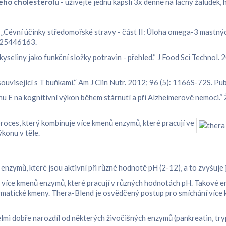
ého cholesterolu -
užívejte jednu kapsli 3x denně na lačný žaludek, 
M. „Cévní účinky středomořské stravy - část II: Úloha omega-3 mastnýc
 25446163.
é kyseliny jako funkční složky potravin - přehled.“ J Food Sci Techn
ě související s T buňkami.“ Am J Clin Nutr. 2012; 96 (5): 1166S-72S
ínu E na kognitivní výkon během stárnutí a při Alzheimerově nemoci
proces, který kombinuje více kmenů enzymů, které pracují ve
ýkonu v těle.
enzymů, které jsou aktivní při různé hodnotě pH (2-12), a to zvyšuje j
více kmenů enzymů, které pracují v různých hodnotách pH. Takové enzy
matické kmeny. Thera-Blend je osvědčený postup pro smíchání více 
mi dobře narozdíl od některých živočišných enzymů (pankreatin, tryps