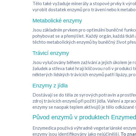
Tělo také vyžaduje minerály a stopové prvky k výro
vyrobit dostatek enzymů pro trávení nebo k metabo
Metabolické enzymy
Jsou základním prvkem pro optimální buněčné funkce a 
pohybovat se a přemýšlet. Každý orgán, každá tkáň a
těchto metabolických enzymů by buněčný život přest
Trávicí enzymy
Jsou vylučovány během zažívání a jejich úkolem je ro
žaludek a střeva také hrají klíčovou roli v produkci 
některých lidských trávicích enzymů patří lipázy, pro
Enzymy z jídla
Dostávají se do těla ze syrových potravin a prostř
zdroj trávicích enzymů při požití jídla. Vaření a z
enzymy se naopak teplem aktivují) je tělo odkázané
Původ enzymů v produktech Enzymed
Enzymedica používá výhradně vegetariánské enzymy
enzymy jsou identifikovány jako nejúčinější.
To znam