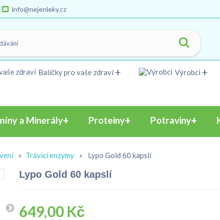
info@nejenleky.cz
Balíčky pro vaše zdraví
Výrobci
míny a Minerály
Proteiny
Potraviny
vení
»
Trávicí enzymy
»
Lypo Gold 60 kapslí
Lypo Gold 60 kapslí
649,00 Kč