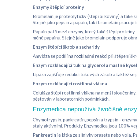
Enzymy štěpící proteiny
Bromelain je proteolytický (štěpí bílkoviny) a také 
Stejně jako pepsin a papain, tak i bromelain pracuje 
Papain patří mezi enzymy, který také štěpí proteiny. 
méně papainu. Stejně jako bromelain podporuje obno
Enzym štěpící škrob a sacharidy
Amyláza se podílí na rozkladné reakci při štěpení š
Enzym rozkládající tuk na glycerol a mastné kyse
Lipáza zajišťuje redukci tukových zásob a taktéž se
Enzym rozkládající rostlinná vlákna
Celuláza štěpí rostlinná vlákna na menší sloučeniny
pěstován v laboratorních podmínkách.
Enzymedica nepoužívá živočišné enz
Chymotrypsin, pankreatin, pepsin a trypsin - enzymy 
staly aktivními. Produkty Enzymedica jsou 100% ve
Pankreatin
je látka ze slinivky prasete nebo vola. 