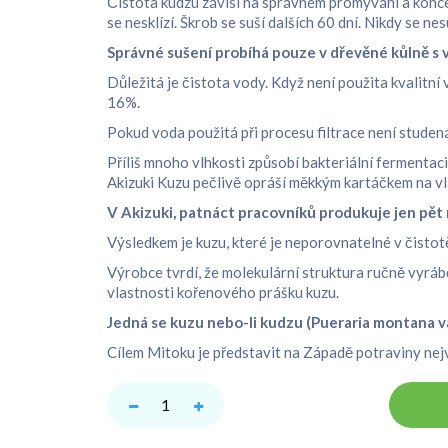
Čistota kudzu závisí na správném promývání a koncent
se nesklízí. Škrob se suší dalších 60 dní. Nikdy se nes
Správné sušení probíhá pouze v dřevěné kůlně s v
Důležitá je čistota vody. Když není použita kvalitní 
16%.
Pokud voda použitá při procesu filtrace není studená
Příliš mnoho vlhkosti způsobí bakteriální fermentaci
Akizuki Kuzu pečlivě opráší měkkým kartáčkem na vla
V Akizuki, patnáct pracovníků produkuje jen pět
Výsledkem je kuzu, které je neporovnatelné v čistot
Výrobce tvrdí, že molekulární struktura ručně vyrá
vlastnosti kořenového prášku kuzu.
Jedná se kuzu nebo-li kudzu (Pueraria montana v
Cílem Mitoku je představit na Západě potraviny nejvy