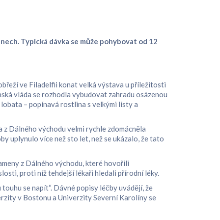
týdnech. Typická dávka se může pohybovat od 12
eží ve Filadelfii konat velká výstava u příležitosti
ponská vláda se rozhodla vybudovat zahradu osázenou
lobata – popínavá rostlina s velkými listy a
ina z Dálného východu velmi rychle zdomácněla
y uplynulo více než sto let, než se ukázalo, že tato
rameny z Dálného východu, které hovořili
i, proti níž tehdejší lékaři hledali přírodní léky.
touhu se napít“. Dávné popisy léčby uvádějí, že
rzity v Bostonu a Univerzity Severní Karolíny se