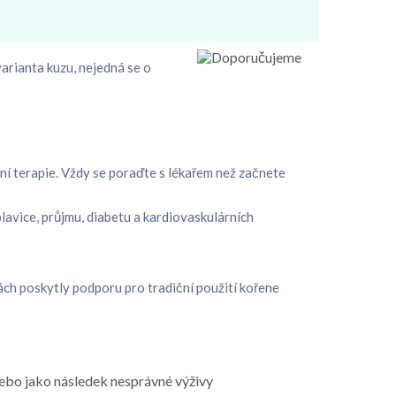
arianta kuzu, nejedná se o
í terapie. Vždy se poraďte s lékařem než začnete
plavice, průjmu, diabetu a kardiovaskulárních
kách poskytly podporu pro tradiční použití kořene
nebo jako následek nesprávné výživy