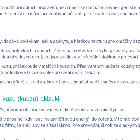
testům 32 přírodních přípravků, mezi nimiž se nacházel rovněž genistein
om, že genistein může preventivně působit proti nádorovým onemocněn
y, dodává polévkám lesk a poskytuje hladkou texturu pro omáčky bez
ebo v polévkách a nudlích.
Zelenina a ryby, které byly oprášeny práš
deální v dezertech, jako jsou pudinky, a je ideální složkou v polevách
kuzu, prášek bude v malých kouscích. Před vařením můžete kousky rozd
2 polévkové lžíce na šálek pro želírování tekutin.
k ho přidejte k ostatním složkám. Jemně přiveďte směs do varu za st
u kuzu (kudzu) akizuki
75
, původní obchod byl v městečku Akizuki v severním Kyushu.
ná v prosinci, kdy rostlina zaměří svou energii do kořenů. V tomto 
, filtrují a suší, aby se získal škrob. Pro srovnání, škrob ze sladký