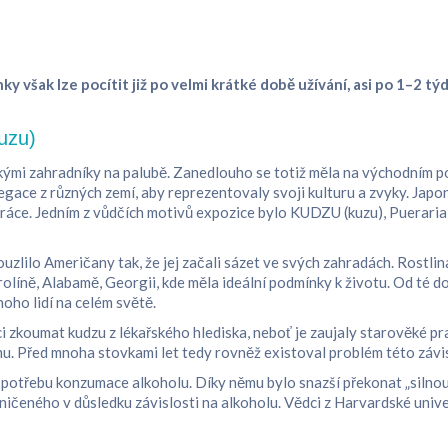
 však lze pocítit již po velmi krátké době užívání, asi po 1–2 
kuzu)
ými zahradníky na palubě. Zanedlouho se totiž měla na východním pobř
egace z různých zemí, aby reprezentovaly svoji kulturu a zvyky. Ja
 práce. Jedním z vůdčích motivů expozice bylo KUDZU (kuzu), Pueraria 
uzlilo Američany tak, že jej začali sázet ve svých zahradách. Rostl
olíně, Alabamě, Georgii, kde měla ideální podmínky k životu. Od té dob
noho lidí na celém světě.
dci zkoumat kudzu z lékařského hlediska, neboť je zaujaly starověké p
u. Před mnoha stovkami let tedy rovněž existoval problém této závislost
potřebu konzumace alkoholu. Díky němu bylo snazší překonat „silnou 
ičeného v důsledku závislosti na alkoholu. Vědci z Harvardské unive