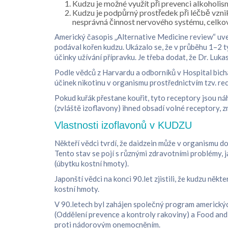
Kudzu je možné využít při prevenci alkoholis
Kudzu je podpůrný prostředek při léčbě vznikl
nesprávná činnost nervového systému, celkov
Americký časopis „Alternative Medicine review“ uvedl 
podával kořen kudzu. Ukázalo se, že v průběhu 1–2 tý
účinky užívání přípravku. Je třeba dodat, že Dr. Luk
Podle vědců z Harvardu a odborníků v Hospital bicha
účinek nikotinu v organismu prostřednictvím tzv. re
Pokud kuřák přestane kouřit, tyto receptory jsou náh
(zvláště izoflavony) ihned obsadí volné receptory, zm
Vlastnosti izoflavonů v KUDZU
Někteří vědci tvrdí, že daidzein může v organismu d
Tento stav se pojí s různými zdravotními problémy, 
(úbytku kostní hmoty).
Japonští vědci na konci 90.let zjistili, že kudzu něk
kostní hmoty.
V 90.letech byl zahájen společný program amerických
(Oddělení prevence a kontroly rakoviny) a Food and 
proti nádorovým onemocněním.