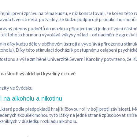
ejnili první zprávu na téma kudzu, v níž konstatovali, že kořen této r
Davida Overstreeta, potvrdily, že kudzu podporuje produkci hormonů
právný přenos podnětů do mozku a připojení mezi jednotlivými částm
ostatek tohoto hormonu vyvolává výkyvy nálad – od nadměrné agresivi
n díky kudzu déle v oběhovém ústrojí a vyvolává přirozenou stimul
lkoholu). Díky této stimulaci dochází k postupnému oslabení psychické
 Bostonu a výše zmíněné Univerzitě Severní Karolíny potvrzeno, že 
 na škodlivý aldehyd kyseliny octové
rzity ve Švédsku.
ti na alkoholu a nikotinu
teré podle předpokladů hrají klíčovou roli v boji proti závislosti. Mez
ovedených zkoušek mohou tyto látky na jedné straně způsobovat sníže
zniklých v důsledku rozkladu alkoholu.