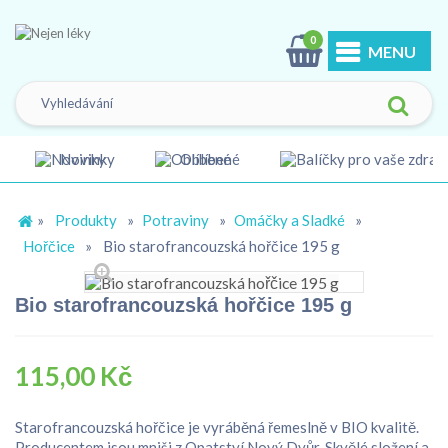
0
MENU
Novinky
Oblíbené
»
Produkty
»
Potraviny
»
Omáčky a Sladké
»
Hořčice
»
Bio starofrancouzská hořčice 195 g
Bio starofrancouzská hořčice 195 g
115,00 Kč
Starofrancouzská hořčice je vyráběná řemeslně v BIO kvalitě.
Producentem jsou mniši z Opatství Nový Dvůr. Skvělé složení a