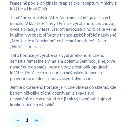
řemeslně podle originální trapistické receptury mnichy z
kláštera Nový Dvůr.
Tradičně se každý klášter řádu musí uživit prací svých
mnichů. V klášteře Nový Dvůr se vyrábí hořčice, chovají
ovce a pracuje v lese. Starofrancouzská hořčice je velmi
kvalitní výrobek, příbuzný francouzské hořčici nazývané
„Moutarde à l’ancienne“, což je možno přeložit jako
„Hořčice postaru“.
Tato hořčice je vyráběna z vybraného hořčičného
semínka řemeslně a v malém objemu. Semínko je nejprve
namočeno do směsi octa a vody z lesů obklopujících
klášter. Poté je rozdrceno na mlýnském kameni a
provoněno medem a moravským bílým vínem.
Jemně okořeněná hořčice je ručně plněna do sklenic, kde
během několika týdnů dozrávání získává své
nezaměnitelné aroma, které ji tak výrazně odlišuje od
konkurenčních výrobků.