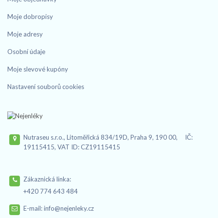
Moje dobropisy
Moje adresy
Osobní údaje
Moje slevové kupóny
Nastavení souborů cookies
Nutraseu s.r.o., Litoměřická 834/19D, Praha 9, 190 00, IČ:
19115415, VAT ID: CZ19115415
Zákaznická linka:
+420 774 643 484
E-mail:
info@nejenleky.cz