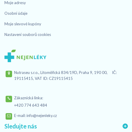
Moje adresy
Osobní údaje
Moje slevové kupóny
Nastavení souborů cookies
Nutraseu s.r.o., Litoměřická 834/19D, Praha 9, 190 00, IČ:
19115415, VAT ID: CZ19115415
Zákaznická linka:
+420 774 643 484
E-mail:
info@nejenleky.cz
Sledujte nás