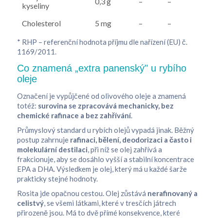
0,3 g
–
–
kyseliny
Cholesterol
5 mg
–
–
* RHP – referenční hodnota příjmu dle nařízení (EU) č.
1169/2011.
Co znamená „extra panenský" u rybího
oleje
Označení je vypůjčené od olivového oleje a znamená
totéž:
surovina se zpracovává mechanicky, bez
chemické rafinace a bez zahřívání
.
Průmyslový standard u rybích olejů vypadá jinak. Běžný
postup zahrnuje
rafinaci, bělení, deodorizaci a často i
molekulární destilaci
, při níž se olej zahřívá a
frakcionuje, aby se dosáhlo vyšší a stabilní koncentrace
EPA a DHA. Výsledkem je olej, který má u každé šarže
prakticky stejné hodnoty.
Rosita jde opačnou cestou. Olej zůstává
nerafinovaný a
celistvý
, se všemi látkami, které v tresčích játrech
přirozeně jsou. Má to dvě přímé konsekvence, které