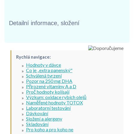
Detailní informace, složení
Rychlá navigace:
Hodnoty v dávce
Co je „extra panenský"
Schválená tvrzení
Pozor na 250 mg DHA
Přirozené vitaminy A a D
Proč hodnoty kolísají
Výzkum: oxidace rybích olejů
Naměřené hodnoty TOTOX
Laboratorní testování
Dávkování
Složení a alergeny
Skladování
Pro koho a pro koho ne