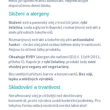
měsíc při spodní hranici dávkování. Nepřekračujte
doporučenou denní dávku.
Složení a alergeny
Složení:
extra panenský olej z tresčích jater,
rybí
želatina
, voda a glycerin (kapsle), rozmarýnový extrakt a
směs přírodních tokoferolů.
Rozmarýnový extrakt a tokoferoly plní
antioxidační
funkci
– chrání olej před oxidací během doby trvanlivosti.
Nejsou to účinné látky produktu.
Obsahuje RYBY
(alergen dle nařízení (EU) č. 1169/2011,
příloha II). Kapsle je z
rybí želatiny
, produkt tedy
není
vhodný pro vegany ani vegetariány
.
Bez umělých příchutí, barviv a konzervantů.
Bez sóji,
lepku a mléčných výrobků.
Skladování a trvanlivost
Nerafinovaný olej je citlivější než destilovaný
koncentrát, proto výrobce uvádí konkrétní podmínky. Pro
tekutou formu udává nezávislá norská laboratoř: