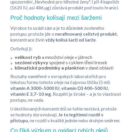
upozornění „Nevhodné pro těhotné ženy". I při 4 kapslích
(1620 IU, asi 486 µg) zůstává produkt pod touto hranicí.
Proč hodnoty kolísají mezi šaržemi
Výrobce to uvádí sám a je to důsledek zvoleného
postupu: protože jde o
nerafinovaný celistvý produkt
,
koncentrace živin
vždy kolísá šarži od šarže
.
Ovlivňují ji:
velikost ryb
a množství oleje v játrech
sezónní výkyvy
spojené s cyklem tření tresek
klimatické podmínky a plankton
v dané oblasti
Rozsahy naměřené v evropských laboratořích pro
tekutou formu tohoto oleje na čajovou lžičku (5 ml):
vitamin A 3000–5000 IU
,
vitamin D3 400–500 IU
,
vitamin E 3,7–10 mg
. Rozpětí je široké – a je to vlastnost
postupu, ne vada.
U destilovaných koncentrátů se tohle nestává, protože
se hodnoty dorovnávají.
Je to legitimní rozdíl v
přístupu
, ne rozdíl v kvalitě jedním nebo druhým směrem.
Co říká výzkum o oxidaci rybích olejů