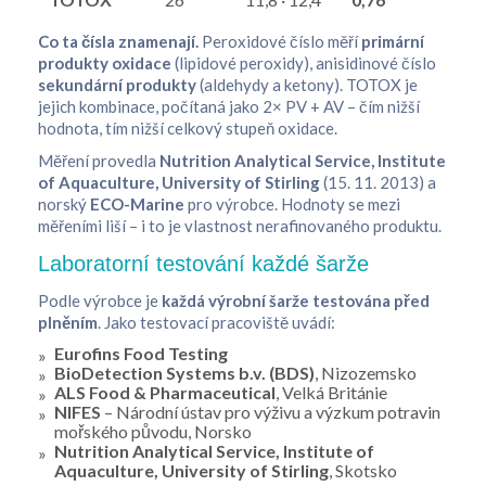
Co ta čísla znamenají.
Peroxidové číslo měří
primární
produkty oxidace
(lipidové peroxidy), anisidinové číslo
sekundární produkty
(aldehydy a ketony). TOTOX je
jejich kombinace, počítaná jako 2× PV + AV – čím nižší
hodnota, tím nižší celkový stupeň oxidace.
Měření provedla
Nutrition Analytical Service, Institute
of Aquaculture, University of Stirling
(15. 11. 2013) a
norský
ECO-Marine
pro výrobce. Hodnoty se mezi
měřeními liší – i to je vlastnost nerafinovaného produktu.
Laboratorní testování každé šarže
Podle výrobce je
každá výrobní šarže testována před
plněním
. Jako testovací pracoviště uvádí:
Eurofins Food Testing
BioDetection Systems b.v. (BDS)
, Nizozemsko
ALS Food & Pharmaceutical
, Velká Británie
NIFES
– Národní ústav pro výživu a výzkum potravin
mořského původu, Norsko
Nutrition Analytical Service, Institute of
Aquaculture, University of Stirling
, Skotsko