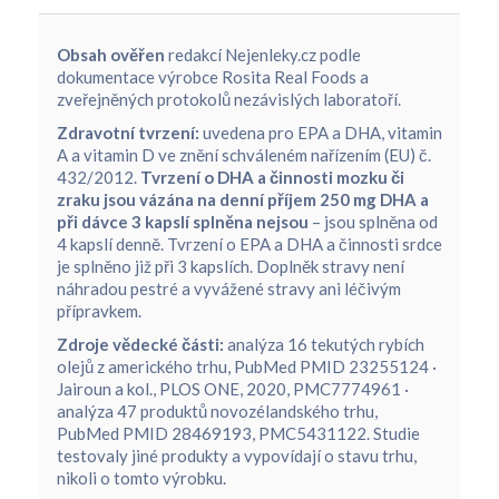
Obsah ověřen
redakcí Nejenleky.cz podle
dokumentace výrobce Rosita Real Foods a
zveřejněných protokolů nezávislých laboratoří.
Zdravotní tvrzení:
uvedena pro EPA a DHA, vitamin
A a vitamin D ve znění schváleném nařízením (EU) č.
432/2012.
Tvrzení o DHA a činnosti mozku či
zraku jsou vázána na denní příjem 250 mg DHA a
při dávce 3 kapslí splněna nejsou
– jsou splněna od
4 kapslí denně. Tvrzení o EPA a DHA a činnosti srdce
je splněno již při 3 kapslích. Doplněk stravy není
náhradou pestré a vyvážené stravy ani léčivým
přípravkem.
Zdroje vědecké části:
analýza 16 tekutých rybích
olejů z amerického trhu, PubMed PMID 23255124 ·
Jairoun a kol., PLOS ONE, 2020, PMC7774961 ·
analýza 47 produktů novozélandského trhu,
PubMed PMID 28469193, PMC5431122. Studie
testovaly jiné produkty a vypovídají o stavu trhu,
nikoli o tomto výrobku.