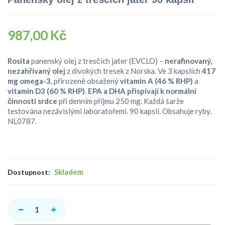
987,00 Kč
Rosita
panenský olej z tresčích jater (EVCLO) –
nerafinovaný,
nezahřívaný olej
z divokých tresek z Norska. Ve 3 kapslích
417
mg omega-3
, přirozeně obsažený
vitamin A (46 % RHP)
a
vitamin D3 (60 % RHP)
.
EPA a DHA přispívají k normální
činnosti srdce
při denním příjmu 250 mg. Každá šarže
testována nezávislými laboratořemi. 90 kapslí. Obsahuje ryby.
NL0787.
Skladem
Dostupnost: