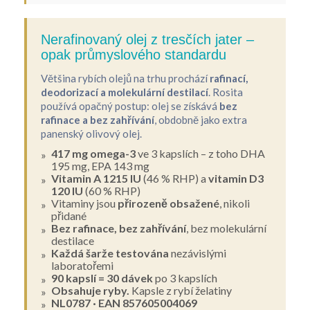
Nerafinovaný olej z tresčích jater –
opak průmyslového standardu
Většina rybích olejů na trhu prochází
rafinací,
deodorizací a molekulární destilací
. Rosita
používá opačný postup: olej se získává
bez
rafinace a bez zahřívání
, obdobně jako extra
panenský olivový olej.
417 mg omega-3
ve 3 kapslích – z toho DHA
195 mg, EPA 143 mg
Vitamin A 1215 IU
(46 % RHP) a
vitamin D3
120 IU
(60 % RHP)
Vitaminy jsou
přirozeně obsažené
, nikoli
přidané
Bez rafinace, bez zahřívání
, bez molekulární
destilace
Každá šarže testována
nezávislými
laboratořemi
90 kapslí = 30 dávek
po 3 kapslích
Obsahuje ryby.
Kapsle z rybí želatiny
NL0787 · EAN 857605004069