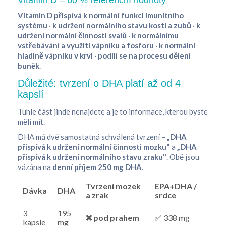
Vitamin D – 60 % referenční hodnoty
Vitamin D přispívá k normální funkci imunitního
systému
·
k udržení normálního stavu kostí a zubů
·
k
udržení normální činnosti svalů
·
k normálnímu
vstřebávání a využití vápníku a fosforu
·
k normální
hladině vápníku v krvi
·
podílí se na procesu dělení
buněk
.
Důležité: tvrzení o DHA platí až od 4
kapslí
Tuhle část jinde nenajdete a je to informace, kterou byste
měli mít.
DHA má dvě samostatná schválená tvrzení –
„DHA
přispívá k udržení normální činnosti mozku"
a
„DHA
přispívá k udržení normálního stavu zraku"
. Obě jsou
vázána na
denní příjem 250 mg DHA
.
Tvrzení mozek
EPA+DHA /
Dávka
DHA
a zrak
srdce
3
195
❌ pod prahem
✅ 338 mg
kapsle
mg