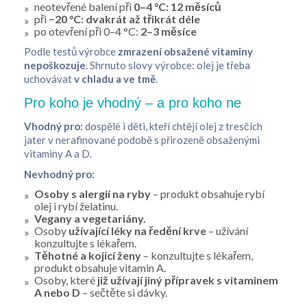
neotevřené balení při
0–4 °C: 12 měsíců
při
−20 °C: dvakrát až třikrát déle
po otevření při 0–4 °C:
2–3 měsíce
Podle testů výrobce
zmrazení obsažené vitaminy
nepoškozuje
. Shrnuto slovy výrobce: olej je třeba
uchovávat
v chladu a ve tmě
.
Pro koho je vhodný – a pro koho ne
Vhodný pro:
dospělé i děti, kteří chtějí olej z tresčích
jater v nerafinované podobě s přirozeně obsaženými
vitaminy A a D.
Nevhodný pro:
Osoby s alergií na ryby
– produkt obsahuje rybí
olej i rybí želatinu.
Vegany a vegetariány.
Osoby
užívající léky na ředění krve
– užívání
konzultujte s lékařem.
Těhotné a kojící ženy
– konzultujte s lékařem,
produkt obsahuje vitamin A.
Osoby, které
již užívají jiný přípravek s vitaminem
A nebo D
– sečtěte si dávky.