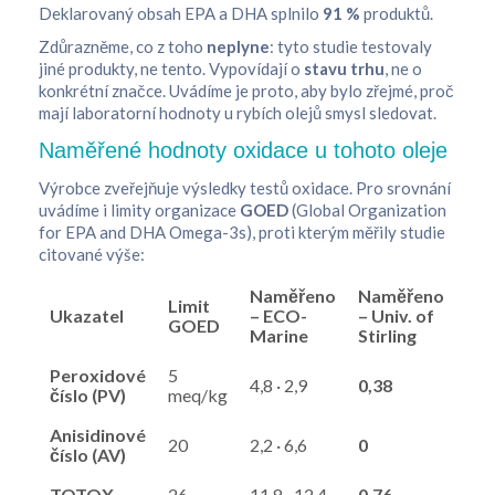
Deklarovaný obsah EPA a DHA splnilo
91 %
produktů.
Zdůrazněme, co z toho
neplyne
: tyto studie testovaly
jiné produkty, ne tento. Vypovídají o
stavu trhu
, ne o
konkrétní značce. Uvádíme je proto, aby bylo zřejmé, proč
mají laboratorní hodnoty u rybích olejů smysl sledovat.
Naměřené hodnoty oxidace u tohoto oleje
Výrobce zveřejňuje výsledky testů oxidace. Pro srovnání
uvádíme i limity organizace
GOED
(Global Organization
for EPA and DHA Omega-3s), proti kterým měřily studie
citované výše:
Naměřeno
Naměřeno
Limit
Ukazatel
– ECO-
– Univ. of
GOED
Marine
Stirling
Peroxidové
5
4,8 · 2,9
0,38
číslo (PV)
meq/kg
Anisidinové
20
2,2 · 6,6
0
číslo (AV)
TOTOX
26
11,8 · 12,4
0,76