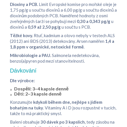
Dioxiny a PCB.
Limit Evropské komise pro mořské oleje je
1,75 pg/g u součtu dioxinů a 6,00 pg/g u součtu dioxinů a
dioxinům podobných PCB. Naměřené hodnoty z osmi
zveřejněných šarží se pohybují mezi
0,30 a 0,343 pg/g
u
dioxinů a
0,59 až 2,50 pg/g
u součtu s PCB.
Těžké kovy.
Rtuť, kadmium a olovo nebyly v testech ALS
(2012) ani BDS (2013) detekovány. Arsen naměřen
1,4 a
1,8 ppm v organické, netoxické formě
.
Mikrobiologie a PAU.
Salmonela nedetekována,
benzo(a)pyren pod mezí stanovitelnosti.
Dávkování
Dle výrobce:
Dospělí: 3–4 kapsle denně
Děti: 2–3 kapsle denně
Konzumujte
kdykoli během dne, nejlépe s jídlem
bohatým na tuky
. Vitaminy A i D jsou rozpustné v tucích,
takže to má praktický smysl.
Balení obsahuje
30 dávek po 3 kapslích
, tedy zásobu na