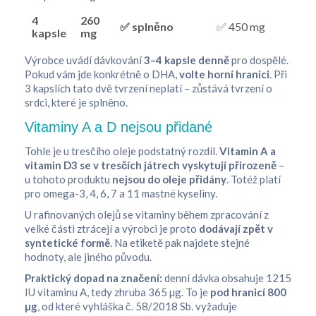
4
260
✅ splněno
✅ 450 mg
kapsle
mg
Výrobce uvádí dávkování
3–4 kapsle denně
pro dospělé.
Pokud vám jde konkrétně o DHA,
volte horní hranici
. Při
3 kapslích tato dvě tvrzení neplatí – zůstává tvrzení o
srdci, které je splněno.
Vitaminy A a D nejsou přidané
Tohle je u tresčího oleje podstatný rozdíl.
Vitamin A a
vitamin D3 se v tresčích játrech vyskytují přirozeně
–
u tohoto produktu
nejsou do oleje přidány
. Totéž platí
pro omega-3, 4, 6, 7 a 11 mastné kyseliny.
U rafinovaných olejů se vitaminy během zpracování z
velké části ztrácejí a výrobci je proto
dodávají zpět v
syntetické formě
. Na etiketě pak najdete stejné
hodnoty, ale jiného původu.
Praktický dopad na značení:
denní dávka obsahuje 1215
IU vitaminu A, tedy zhruba 365 µg. To je
pod hranicí 800
µg
, od které vyhláška č. 58/2018 Sb. vyžaduje