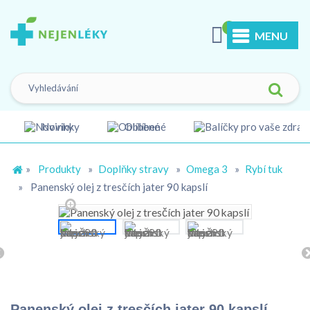
0
MENU
Novinky
Oblíbené
»
Produkty
»
Doplňky stravy
»
Omega 3
»
Rybí tuk
»
Panenský olej z tresčích jater 90 kapslí
Panenský olej z tresčích jater 90 kapslí