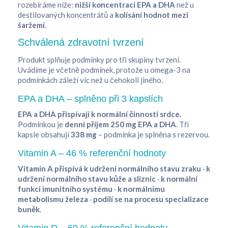
rozebíráme níže:
nižší koncentraci EPA a DHA
než u
destilovaných koncentrátů a
kolísání hodnot mezi
šaržemi
.
Schválená zdravotní tvrzení
Produkt splňuje podmínky pro tři skupiny tvrzení.
Uvádíme je včetně podmínek, protože u omega-3 na
podmínkách záleží víc než u čehokoli jiného.
EPA a DHA – splněno při 3 kapslích
EPA a DHA přispívají k normální činnosti srdce.
Podmínkou je
denní příjem 250 mg EPA a DHA
. Tři
kapsle obsahují
338 mg
– podmínka je splněna s rezervou.
Vitamin A – 46 % referenční hodnoty
Vitamin A přispívá k udržení normálního stavu zraku
·
k
udržení normálního stavu kůže a sliznic
·
k normální
funkci imunitního systému
·
k normálnímu
metabolismu železa
·
podílí se na procesu specializace
buněk
.