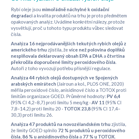
Rybí oleje jsou
mimořádně náchylné k oxidační
degradaci
a kvalita produktů na trhu je proto předmětem
opakovaných analýz. Uvádíme konkrétní nálezy, protože
vysvětlují, proč u tohoto typu produktu vůbec sledovat
čísla.
Analýza 16 nejprodávanějších tekutých rybích olejů z
amerického trhu
zjistila, že
více než polovina doplňků
nesplňovala deklarovaný obsah EPA a DHA
a
čtvrtina
překročila doporučené limity peroxidového čísla
.
Autoři z toho vyvozují potřebu přísnější regulace.
Analýza 44 rybích olejů dostupných ve Spojených
arabských emirátech
(Jairoun a kol., PLOS ONE, 2020)
měřila peroxidové číslo, anisidinové číslo a TOTOX proti
limitům organizace GOED. Průměrné hodnoty:
PV 6,4
(95% CI 4,2–8,7) proti limitu 5 meq/kg ·
AV 11
(95% CI
7,8–14,2) proti limitu 20 ·
TOTOX 23,8
(95% CI 17,4–
30,3) proti limitu 26.
Analýza 47 produktů na novozélandském trhu
zjistila,
že limity GOED splnilo
72 % produktů u peroxidového
čísla
,
86 % u anisidinového čísla
a
77 % u TOTOX
.