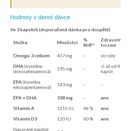
Hodnoty v denní dávce
Ve 3 kapslích (doporučená dávka pro dospělé)
%
Zdravotní
Složka
Množství
RHP*
tvrzení
Omega-3 celkem
417 mg
–
viz níže
DHA
(kyselina
⚠️ až od 4
195 mg
–
dokosahexaenová)
kapslí
EPA
(kyselina
143 mg
–
–
eikosapentaenová)
EPA + DHA
338 mg
–
ano
Vitamin A
1215 IU
46 %
ano
Vitamin D3
120 IU
60 %
ano
Nasycené mastné