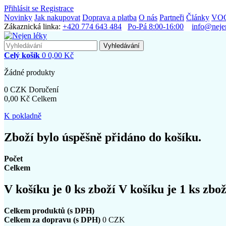
Přihlásit se
Registrace
Novinky
Jak nakupovat
Doprava a platba
O nás
Partneři
Články
VO
Zákaznická linka:
+420 774 643 484
Po-Pá 8:00-16:00
info@neje
Vyhledávání
Celý košík
0
0,00 Kč
Žádné produkty
0 CZK
Doručení
0,00 Kč
Celkem
K pokladně
Zboží bylo úspěšně přidáno do košíku.
Počet
Celkem
V košíku je
0
ks zboží
V košíku je 1 ks zbož
Celkem produktů (s DPH)
Celkem za dopravu (s DPH)
0 CZK