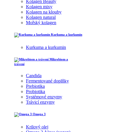
Kolagen Beauty
Kolagen mixy
Kolagen na klouby
Kolagen natural
Mořský kolagen
Kurkuma a kurkumin
Kurkuma a kurkumin
Mikrobiom a
trávení
Candida
Fermentované doplňky
Prebiotika
Probiotika
Systémové enzymy
Trávicí enzymy
Omega 3
Krilový olej