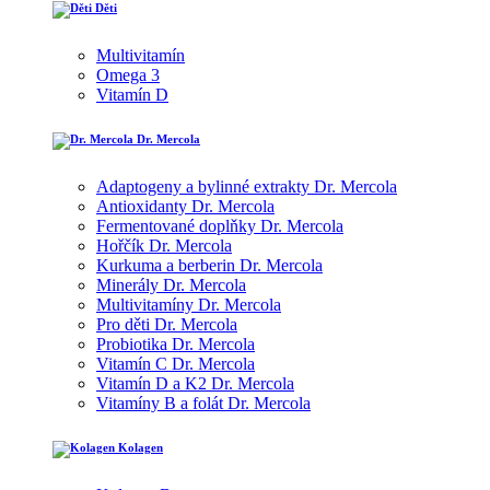
Děti
Multivitamín
Omega 3
Vitamín D
Dr. Mercola
Adaptogeny a bylinné extrakty Dr. Mercola
Antioxidanty Dr. Mercola
Fermentované doplňky Dr. Mercola
Hořčík Dr. Mercola
Kurkuma a berberin Dr. Mercola
Minerály Dr. Mercola
Multivitamíny Dr. Mercola
Pro děti Dr. Mercola
Probiotika Dr. Mercola
Vitamín C Dr. Mercola
Vitamín D a K2 Dr. Mercola
Vitamíny B a folát Dr. Mercola
Kolagen