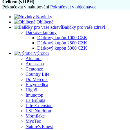
Celkem (s DPH)
Pokračovat v nakupování
Pokračovat v objednávce
Novinky
Oblíbené
Balíčky pro vaše zdraví
Dárkové kupóny
Dárkový kupón 1000 CZK
Dárkový kupón 2500 CZK
Dárkový kupón 5000 CZK
Výrobci
Alnatura
Aquasana
Centonze
Country Life
Dr. Mercola
Enzymedica
High5
Imunotop
La Brújula
Life Extension
LSP Nutrition
Mornflake
MyoTec
Nature's Finest