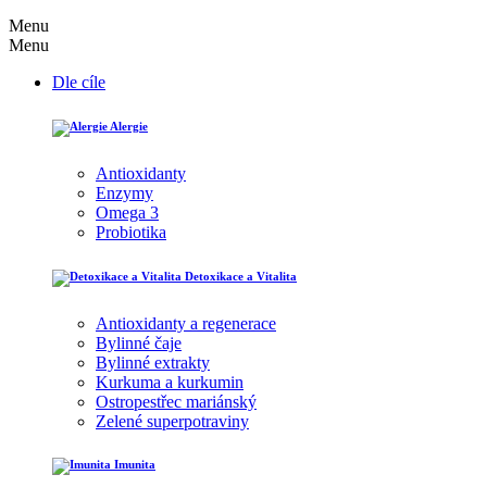
Menu
Menu
Dle cíle
Alergie
Antioxidanty
Enzymy
Omega 3
Probiotika
Detoxikace a Vitalita
Antioxidanty a regenerace
Bylinné čaje
Bylinné extrakty
Kurkuma a kurkumin
Ostropestřec mariánský
Zelené superpotraviny
Imunita