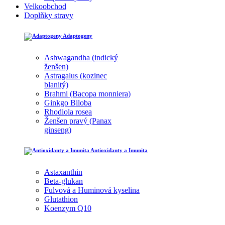
Velkoobchod
Doplňky stravy
Adaptogeny
Ashwagandha (indický
ženšen)
Astragalus (kozinec
blanitý)
Brahmi (Bacopa monniera)
Ginkgo Biloba
Rhodiola rosea
Ženšen pravý (Panax
ginseng)
Antioxidanty a Imunita
Astaxanthin
Beta-glukan
Fulvová a Huminová kyselina
Glutathion
Koenzym Q10