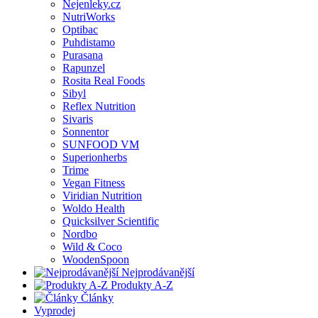
Nejenleky.cz
NutriWorks
Optibac
Puhdistamo
Purasana
Rapunzel
Rosita Real Foods
Sibyl
Reflex Nutrition
Sivaris
Sonnentor
SUNFOOD VM
Superionherbs
Trime
Vegan Fitness
Viridian Nutrition
Woldo Health
Quicksilver Scientific
Nordbo
Wild & Coco
WoodenSpoon
Nejprodávanější
Produkty A-Z
Články
Vyprodej