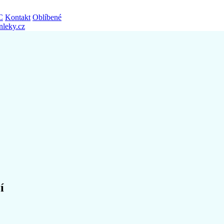
C
Kontakt
Oblíbené
nleky.cz
í