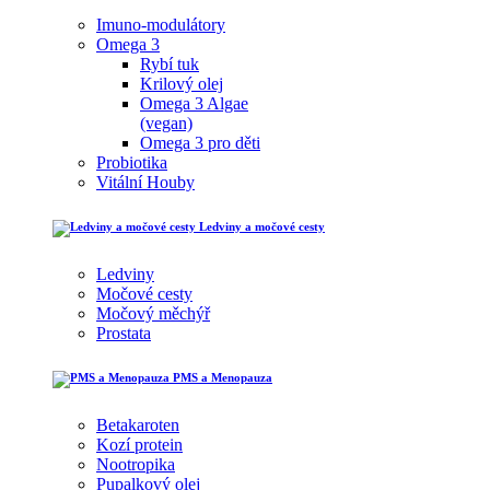
Imuno-modulátory
Omega 3
Rybí tuk
Krilový olej
Omega 3 Algae
(vegan)
Omega 3 pro děti
Probiotika
Vitální Houby
Ledviny a močové cesty
Ledviny
Močové cesty
Močový měchýř
Prostata
PMS a Menopauza
Betakaroten
Kozí protein
Nootropika
Pupalkový olej