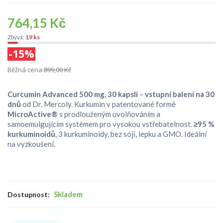
764,15 Kč
Zbývá:
19 ks
-15%
Běžná cena:
899,00 Kč
Curcumin Advanced 500 mg, 30 kapslí
–
vstupní balení na 30
dnů
od Dr. Mercoly. Kurkumin v patentované formě
MicroActive®
s prodlouženým uvolňováním a
samoemulgujícím systémem pro vysokou vstřebatelnost.
≥95 %
kurkuminoidů
, 3 kurkuminoidy, bez sóji, lepku a GMO. Ideální
na vyzkoušení.
Skladem
Dostupnost: