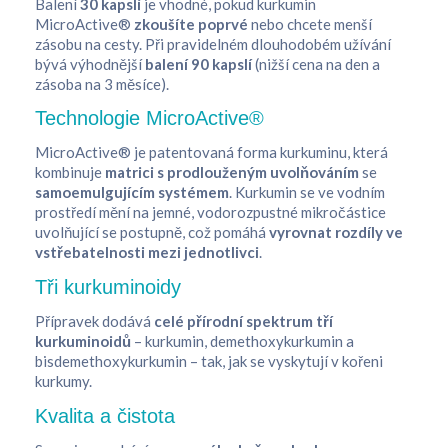
Balení
30 kapslí
je vhodné, pokud kurkumin
MicroActive®
zkoušíte poprvé
nebo chcete menší
zásobu na cesty. Při pravidelném dlouhodobém užívání
bývá výhodnější
balení 90 kapslí
(nižší cena na den a
zásoba na 3 měsíce).
Technologie MicroActive®
MicroActive® je patentovaná forma kurkuminu, která
kombinuje
matrici s prodlouženým uvolňováním
se
samoemulgujícím systémem
. Kurkumin se ve vodním
prostředí mění na jemné, vodorozpustné mikročástice
uvolňující se postupně, což pomáhá
vyrovnat rozdíly ve
vstřebatelnosti mezi jednotlivci
.
Tři kurkuminoidy
Přípravek dodává
celé přírodní spektrum tří
kurkuminoidů
– kurkumin, demethoxykurkumin a
bisdemethoxykurkumin – tak, jak se vyskytují v kořeni
kurkumy.
Kvalita a čistota