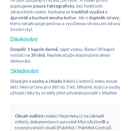
popisujeme
pouze faktograficky
, bez funkčních
zdravotních claims. Kurkuma se
tradičně využívá v
ájurvédě a kuchyni mnoha kultur
. Jde o
doplněk stravy
,
který nenahrazuje pestrou a vyváženou stravu ani zdravý
životní styl.
Dávkování
Dospělí:
1 kapsle denně
, zapít vodou. Balení 30 kapslí
vystačí na
30 dnů
. Nepřekračujte doporučené denní
dávkování.
Skladování
Skladujte
v suchu a chladu
(nikoli v lednici), mimo dosah
dětí. Není určeno pro děti do 3 let; těhotné, kojící a osoby
užívající léky by se měly před užíváním poradit s lékařem.
Obsah ověřen
redakcí Nejenleky.cz na základě
etikety, dokumentace k surovině MicroActive® a
recenzovaných studií (PubMed / PubMed Central).