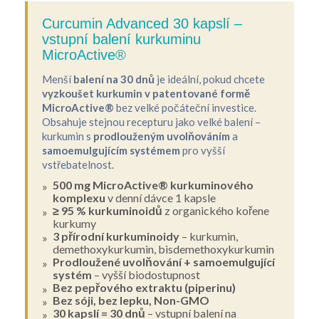
Curcumin Advanced 30 kapslí –
vstupní balení kurkuminu
MicroActive®
Menší
balení na 30 dnů
je ideální, pokud chcete
vyzkoušet kurkumin v patentované formě
MicroActive®
bez velké počáteční investice.
Obsahuje stejnou recepturu jako velké balení –
kurkumin s
prodlouženým uvolňováním
a
samoemulgujícím systémem
pro vyšší
vstřebatelnost.
500 mg MicroActive® kurkuminového
komplexu
v denní dávce 1 kapsle
≥ 95 % kurkuminoidů
z organického kořene
kurkumy
3 přírodní kurkuminoidy
– kurkumin,
demethoxykurkumin, bisdemethoxykurkumin
Prodloužené uvolňování + samoemulgující
systém
– vyšší biodostupnost
Bez pepřového extraktu (piperinu)
Bez sóji, bez lepku, Non-GMO
30 kapslí = 30 dnů
– vstupní balení na