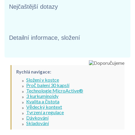
Nejčaštější dotazy
Detailní informace, složení
Rychlá navigace:
Složení v kostce
Proč balení 30 kapslí
Technologie MicroActive®
3 kurkuminoidy
Kvalita a čistota
Vědecký kontext
Tvrzení a regulace
Dávkování
Skladování