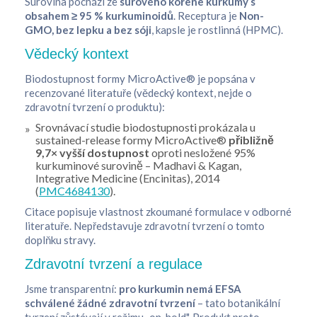
Surovina pochází ze
surového kořene kurkumy s
obsahem ≥ 95 % kurkuminoidů
. Receptura je
Non-
GMO, bez lepku a bez sóji
, kapsle je rostlinná (HPMC).
Vědecký kontext
Biodostupnost formy MicroActive® je popsána v
recenzované literatuře (vědecký kontext, nejde o
zdravotní tvrzení o produktu):
Srovnávací studie biodostupnosti prokázala u
sustained-release formy MicroActive®
přibližně
9,7× vyšší dostupnost
oproti nesložené 95%
kurkuminové surovině – Madhavi & Kagan,
Integrative Medicine (Encinitas)
, 2014
(
PMC4684130
).
Citace popisuje vlastnost zkoumané formulace v odborné
literatuře. Nepředstavuje zdravotní tvrzení o tomto
doplňku stravy.
Zdravotní tvrzení a regulace
Jsme transparentní:
pro kurkumin nemá EFSA
schválené žádné zdravotní tvrzení
– tato botanikální
tvrzení zůstávají v režimu „on-hold". Produkt proto