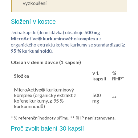
vyzkoušení
Složení v kostce
Jedna kapsle (denní dávka) obsahuje
500 mg
MicroActive® kurkuminového komplexu
z
organického extraktu kořene kurkumy se standardizací
≥
95 % kurkuminoidů
.
Obsah v denní dávce (1 kapsle)
v 1
%
Složka
kapsli
RHP*
MicroActive® kurkuminový
komplex (organický extrakt z
500
**
kořene kurkumy, ≥ 95 %
mg
kurkuminoidů)
* % referenční hodnoty příjmu. ** RHP není stanovena.
Proč zvolit balení 30 kapslí