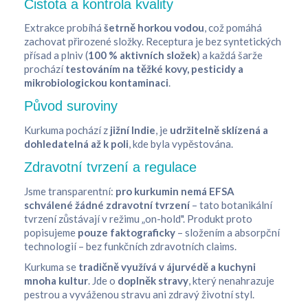
Čistota a kontrola kvality
Extrakce probíhá
šetrně horkou vodou
, což pomáhá
zachovat přirozené složky. Receptura je bez syntetických
přísad a plniv (
100 % aktivních složek
) a každá šarže
prochází
testováním na těžké kovy, pesticidy a
mikrobiologickou kontaminaci
.
Původ suroviny
Kurkuma pochází z
jižní Indie
, je
udržitelně sklízená a
dohledatelná až k poli
, kde byla vypěstována.
Zdravotní tvrzení a regulace
Jsme transparentní:
pro kurkumin nemá EFSA
schválené žádné zdravotní tvrzení
– tato botanikální
tvrzení zůstávají v režimu „on-hold". Produkt proto
popisujeme
pouze faktograficky
– složením a absorpční
technologií – bez funkčních zdravotních claims.
Kurkuma se
tradičně využívá v ájurvédě a kuchyni
mnoha kultur
. Jde o
doplněk stravy
, který nenahrazuje
pestrou a vyváženou stravu ani zdravý životní styl.