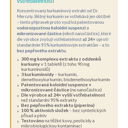
vstřebatelností
Koncentrovaný kurkuminový extrakt od Dr.
Mercoly. Běžný kurkumin se vstřebává jen obtížně
– tento přípravek proto využívá patentovanou
vodorozpustnou koloidní suspenzi
a
mikronizované částice
(nikoli nanočástice), které
dle výrobce zvyšují vstřebatelnost
až 24×
oproti
standardním 95% kurkuminovým extraktům – a to
bez pepřového extraktu
.
300 mg komplexu extraktu z oddenků
kurkumy
v 1 tabletě (z toho 90 mg
kurkuminoidů)
3 kurkuminoidy
– kurkumin,
demethoxykurkumin, bisdemethoxykurkumin
Patentovaná koloidní suspenze +
mikronizované částice
(ne nanočástice)
Dle výrobce až 24× vyšší vstřebatelnost
než standardní 95% extrakty
Bez pepřového extraktu (piperinu)
100 % aktivních složek
– bez syntetických
přísad a plniv
Testováno
na těžké kovy, pesticidy a
mikrobiologickou kontaminaci