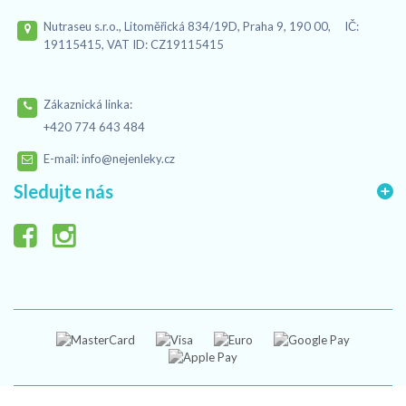
Nutraseu s.r.o., Litoměřická 834/19D, Praha 9, 190 00, IČ:
19115415, VAT ID: CZ19115415
Zákaznická linka:
+420 774 643 484
E-mail:
info@nejenleky.cz
Sledujte nás