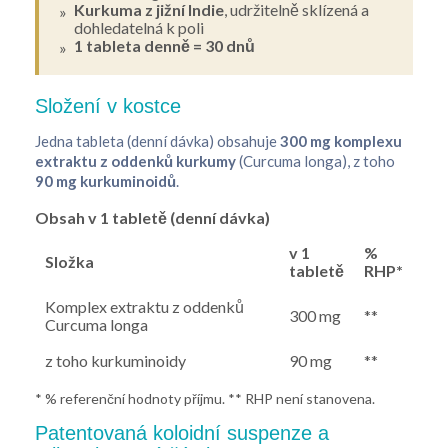
Kurkuma z jižní Indie
, udržitelně sklízená a
dohledatelná k poli
1 tableta denně = 30 dnů
Složení v kostce
Jedna tableta (denní dávka) obsahuje
300 mg komplexu
extraktu z oddenků kurkumy
(
Curcuma longa
), z toho
90 mg kurkuminoidů
.
Obsah v 1 tabletě (denní dávka)
v 1
%
Složka
tabletě
RHP*
Komplex extraktu z oddenků
300 mg
**
Curcuma longa
z toho kurkuminoidy
90 mg
**
* % referenční hodnoty příjmu. ** RHP není stanovena.
Patentovaná koloidní suspenze a