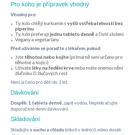
Pro koho je přípravek vhodný
Vhodný pro:
Ty, kdo chtějí kurkumin s
vyšší vstřebatelností bez
piperinu
Ty, kdo preferují
jednu tabletu denně
a čisté složení
Vegany a vegetariány
Před užíváním se poraďte s lékařem, pokud:
Jste
těhotná nebo kojíte
(primárně není určeno pro
těhotné a kojící)
Užíváte
léky na ředění krve
nebo máte onemocnění
žlučníku či žlučových cest
Není určeno pro děti do 3 let.
Dávkování
Dospělí:
1 tableta denně
, zapít vodou. Nepřekračujte
doporučené denní dávkování.
Skladování
Skladujte
v suchu a chladu
(nikoli v lednici), mimo dosah