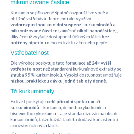
mikronizované částice
Kurkumin se přirozeně špatně rozpouští ve vodě a
obtížně vstřebává. Tento extrakt využívá
vodorozpustnou koloidní suspenzi kurkuminoidů
a
mikronizované částice
(záměrně
nikoli nanočástice
),
díky čemuž zvyšuje dostupnost účinných látek
bez
potřeby piperinu
nebo extraktu z černého pepře.
Vstřebatelnost
Dle výrobce poskytuje tato formulace
až 24× vyšší
vstřebatelnost
než standardní kurkuminové extrakty se
zhruba 95 % kurkuminoidů. Vysoká dostupnost umožňuje
nízkou, praktickou dávku jedné tablety denně
.
Tři kurkuminoidy
Extrakt poskytuje
celé přírodní spektrum tří
kurkuminoidů
– kurkumin, demethoxykurkumin a
bisdemethoxykurkumin – a je standardizován na obsah
kurkuminoidů, takže každá tableta dodává konzistentní
množství účinných látek.