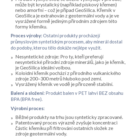
může být krystalický (například pískový křemen)
nebo amorfní – což je případ GeoSilica. Křemík v
GeoSilica je extrahován z geotermální vody a je ve
vysrážené formě jediným přírodním zdrojem této
formy křemíku.
Proces výroby:
Ostatní produkty procházejí
průmyslovým syntetickým procesem, aby minerál dostal
do podoby, kterou tělo dokáže nejlépe využít.
Nesyntetické zdroje: Pro ty, kteří preferují
nesyntetické přírodní zdroje minerálů, jako je křemík,
je GeoSilica ideální volbou.
Koloidní křemík pochází z přírodního vulkanického
zdroje 200–300 metrů hluboko pod zemí.
Vysrážený křemík ve vodě je přirozeně stabilní.
Balení a složení:
Produkt balen v PET lahvi BEZ obsahu
BPA (BPA free).
Výrobní proces:
Běžné produkty na trhu jsou synteticky zpracované.
Patentovaný proces výrazně zvyšuje koncentraci
částic křemíku při filtrování ostatních složek ze
zdroje geotermální vody.