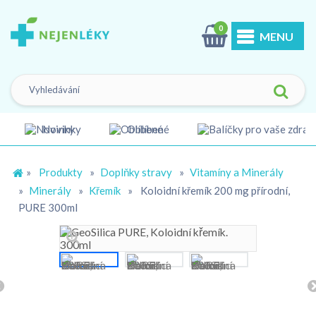
0
MENU
Novinky
Oblíbené
»
Produkty
»
Doplňky stravy
»
Vitamíny a Minerály
»
Minerály
»
Křemík
»
Koloidní křemík 200 mg přírodní,
PURE 300ml