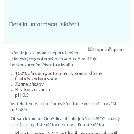
Detailní informace, složení
Křemík je získáván z neporušených
islandských geotermálních vod, což zajišťuje
bezkonkurenční čistotu a kvalitu.
100% přírodní geotermální koloidní křemík
Čistá islandská voda
Žádné přísady
Bez konzervantů
pH 8,5
Vstřebatelnost této formy křemíku je ve studiích vyšší
než 58%!
Obsah křemíku:
GeoSilica obsahuje křemík SiO2, známý
také jako oxid křemičitý nebo kyselina křemičitá.
Přírodní výskyt: SiO2 se běžně vyskytuje v přírodě,