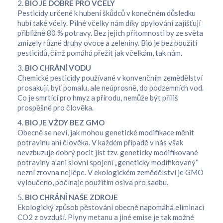
2.
BIO JE DOBRÉ PRO VČELY
Pesticidy určené k hubení škůdců v konečném důsledku
hubí také včely. Pilné včelky nám díky opylování zajišťují
přibližně 80 % potravy. Bez jejich přítomnosti by ze světa
zmizely různé druhy ovoce a zeleniny. Bio je bez použití
pesticidů, čímž pomáhá přežít jak včelkám, tak nám.
3.
BIO CHRÁNÍ VODU
Chemické pesticidy používané v konvenčním zemědělství
prosakují, byť pomalu, ale neúprosně, do podzemních vod.
Co je smrtící pro hmyz a přírodu, nemůže být příliš
prospěšné pro člověka.
4.
BIO JE VŽDY BEZ GMO
Obecně se neví, jak mohou genetické modifikace měnit
potravinu ani člověka. V každém případě v nás však
nevzbuzuje dobrý pocit jíst tzv. geneticky modifikované
potraviny a ani slovní spojení „geneticky modifikovaný“
nezní zrovna nejlépe. V ekologickém zemědělství je GMO
vyloučeno, počínaje použitím osiva pro sadbu.
5.
BIO CHRÁNÍ NAŠE ZDROJE
Ekologický způsob pěstování obecně napomáhá eliminaci
CO2 z ovzduší. Plyny metanu a jiné emise je tak možné