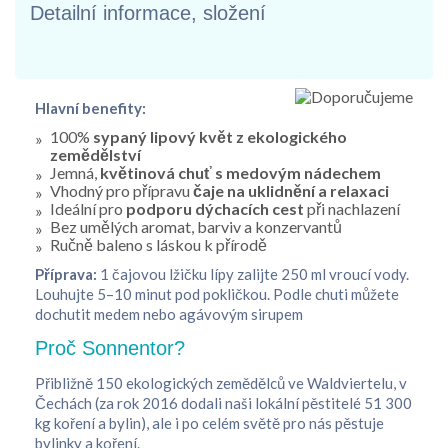
Detailní informace, složení
Hlavní benefity:
100%
sypaný lipový květ z ekologického
zemědělství
Jemná,
květinová chuť s medovým nádechem
Vhodný pro přípravu
čaje na uklidnění a relaxaci
Ideální pro
podporu dýchacích cest
při nachlazení
Bez umělých aromat, barviv a konzervantů
Ručně baleno s láskou k přírodě
Příprava:
1 čajovou lžičku lípy zalijte 250 ml vroucí vody.
Louhujte 5–10 minut pod pokličkou. Podle chuti můžete
dochutit medem nebo agávovým sirupem
Proč Sonnentor?
Přibližně 150 ekologických zemědělců ve Waldviertelu, v
Čechách (za rok 2016 dodali naši lokální pěstitelé 51 300
kg koření a bylin), ale i po celém světě pro nás pěstuje
bylinky a koření.