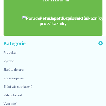
Poradenství k produktům
pro zákazníky
Kategorie
Produkty
Výrobci
Skočte do jara
Zdravé opálení
Trápí vás nachlazení?
Velkoobchod
Vyprodej