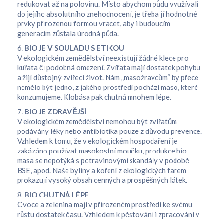
redukovat až na polovinu. Místo abychom půdu využívali
do jejího absolutního znehodnocení, je třeba jí hodnotné
prvky přirozenou formou vracet, aby i budoucím
generacím zůstala úrodná půda.
6.
BIO JE V SOULADU S ETIKOU
V ekologickém zemědělství neexistují žádné klece pro
kuřata či podobná omezení. Zvířata mají dostatek pohybu
a žijí důstojný zvířecí život. Nám „masožravcům“ by přece
nemělo být jedno, z jakého prostředí pochází maso, které
konzumujeme. Klobása pak chutná mnohem lépe.
7.
BIO JE ZDRAVĚJŠÍ
V ekologickém zemědělství nemohou být zvířatům
podávány léky nebo antibiotika pouze z důvodu prevence.
Vzhledem k tomu, že v ekologickém hospodaření je
zakázáno používat masokostní moučku, produkce bio
masa se nepotýká s potravinovými skandály v podobě
BSE, apod. Naše byliny a koření z ekologických farem
prokazují vysoký obsah cenných a prospěšných látek.
8.
BIO CHUTNÁ LÉPE
Ovoce a zelenina mají v přirozeném prostředí ke svému
růstu dostatek času. Vzhledem k pěstování i zpracování v