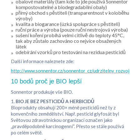
obalové materiály (tam kde to jde používá Sonnentor
kompostovatelné a biodegradabilní obaly)
přímý obchod s pěstiteli (transparentnost v koloběhu
výroby)
kvalita a biogarance (úzká spolupráce s pěstiteli)
ruční práce a výroba (pouze ruční nestrojová výroba)
sušení koření probíhá velmi citlivě do teploty 45°C,
tak aby zůstalo zachováno co nejvíce obsažených
látek
odebírání vzorků pro testování na rezidua pesticidů
Další informace naleznete zde:
http://www.sonnentor.cz/sonnentor_cz/udrzitelny_rozvoj/oba
10 bodů proč je BIO lepší
Sonnentor produkuje vše BIO.
1.
BIO JE BEZ PESTICIDŮ A HERBICIDŮ
Bioprodukty obsahují 200× méně pesticidů než ty z
konvenčního zemědělství. Např. pesticid glyfosát byl
Světovou zdravotnickou organizací označen jako
„pravděpodobně karcinogenní“. Přesto se stále používá
po celém světě.