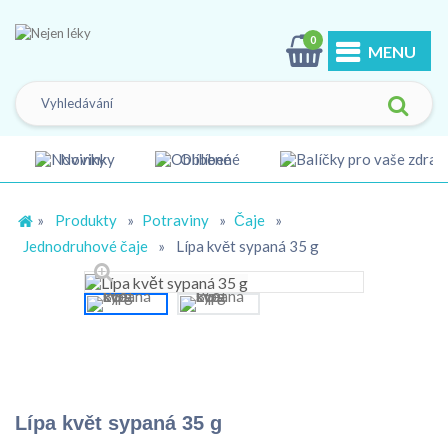
0
MENU
Novinky
Oblíbené
»
Produkty
»
Potraviny
»
Čaje
»
Jednodruhové čaje
»
Lípa květ sypaná 35 g
Lípa květ sypaná 35 g