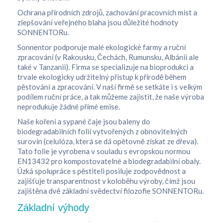
Ochrana přírodních zdrojů, zachování pracovních míst a
zlepšování veřejného blaha jsou důležité hodnoty
SONNENTORu.
Sonnentor podporuje malé ekologické farmy a ruční
zpracování (v Rakousku, Čechách, Rumunsku, Albánii ale
také v Tanzanii). Firma se specializuje na bioprodukci a
trvale ekologicky udržitelný přístup k přírodě během
pěstování a zpracování. V naší firmě se setkáte i s velkým
podílem ruční práce, a tak můžeme zajistit, že naše výroba
neprodukuje žádné přímé emise.
Naše koření a sypané čaje jsou baleny do
biodegradabilních folií vytvořených z obnovitelných
surovin (celulóza, která se dá opětovně získat ze dřeva).
Tato folie je vyrobena v souladu s evropskou normou
EN13432 pro kompostovatelné a biodegradabilní obaly.
Úzká spolupráce s pěstiteli posiluje zodpovědnost a
zajišťuje transparentnost v koloběhu výroby, čímž jsou
zajištěna dvě základní svědectví filozofie SONNENTORu.
Základní výhody