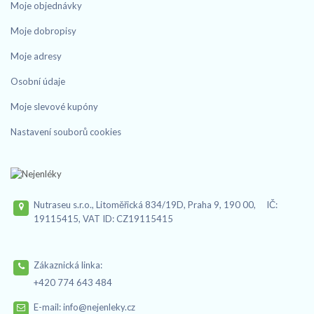
Moje objednávky
Moje dobropisy
Moje adresy
Osobní údaje
Moje slevové kupóny
Nastavení souborů cookies
Nutraseu s.r.o., Litoměřická 834/19D, Praha 9, 190 00, IČ:
19115415, VAT ID: CZ19115415
Zákaznická linka:
+420 774 643 484
E-mail:
info@nejenleky.cz