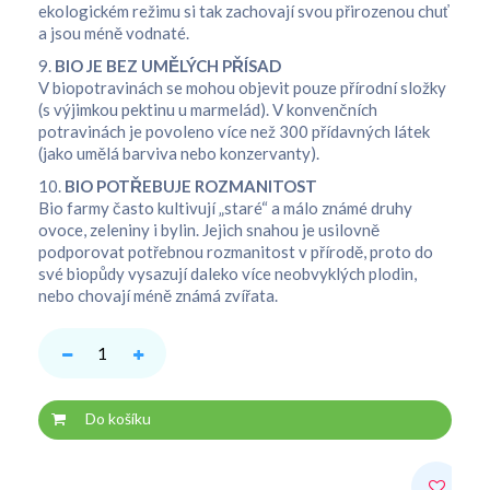
ekologickém režimu si tak zachovají svou přirozenou chuť
a jsou méně vodnaté.
9.
BIO JE BEZ UMĚLÝCH PŘÍSAD
V biopotravinách se mohou objevit pouze přírodní složky
(s výjimkou pektinu u marmelád). V konvenčních
potravinách je povoleno více než 300 přídavných látek
(jako umělá barviva nebo konzervanty).
10.
BIO POTŘEBUJE ROZMANITOST
Bio farmy často kultivují „staré“ a málo známé druhy
ovoce, zeleniny i bylin. Jejich snahou je usilovně
podporovat potřebnou rozmanitost v přírodě, proto do
své biopůdy vysazují daleko více neobvyklých plodin,
nebo chovají méně známá zvířata.
Do košíku