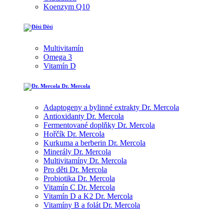
Koenzym Q10
Děti
Multivitamín
Omega 3
Vitamín D
Dr. Mercola
Adaptogeny a bylinné extrakty Dr. Mercola
Antioxidanty Dr. Mercola
Fermentované doplňky Dr. Mercola
Hořčík Dr. Mercola
Kurkuma a berberin Dr. Mercola
Minerály Dr. Mercola
Multivitamíny Dr. Mercola
Pro děti Dr. Mercola
Probiotika Dr. Mercola
Vitamín C Dr. Mercola
Vitamín D a K2 Dr. Mercola
Vitamíny B a folát Dr. Mercola