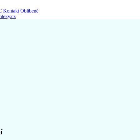
C
Kontakt
Oblíbené
nleky.cz
í