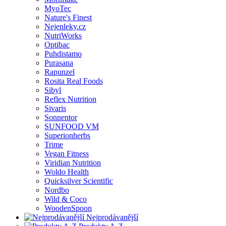
MyoTec
Nature's Finest
Nejenleky.cz
NutriWorks
Optibac
Puhdistamo
Purasana
Rapunzel
Rosita Real Foods
Sibyl
Reflex Nutrition
Sivaris
Sonnentor
SUNFOOD VM
Superionherbs
Trime
Vegan Fitness
Viridian Nutrition
Woldo Health
Quicksilver Scientific
Nordbo
Wild & Coco
WoodenSpoon
Nejprodávanější