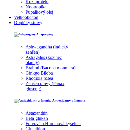
Kozí protein
Nootropika
Pupalkový olej
Velkoobchod
Doplňky stravy
Adaptogeny
Ashwagandha (indický
ženšen)
Astragalus (kozinec
blanitý)
Brahmi (Bacopa monniera)
Ginkgo Biloba
Rhodiola rosea
Ženšen pravý (Panax
ginseng)
Antioxidanty a Imunita
Astaxanthin
Beta-glukan
Fulvová a Huminová kyselina
Glutathion