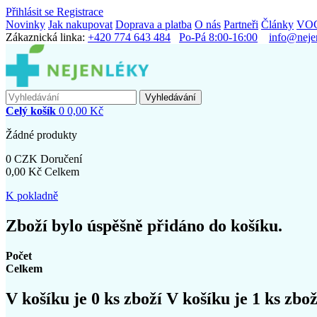
Přihlásit se
Registrace
Novinky
Jak nakupovat
Doprava a platba
O nás
Partneři
Články
VO
Zákaznická linka:
+420 774 643 484
Po-Pá 8:00-16:00
info@neje
Vyhledávání
Celý košík
0
0,00 Kč
Žádné produkty
0 CZK
Doručení
0,00 Kč
Celkem
K pokladně
Zboží bylo úspěšně přidáno do košíku.
Počet
Celkem
V košíku je
0
ks zboží
V košíku je 1 ks zbož