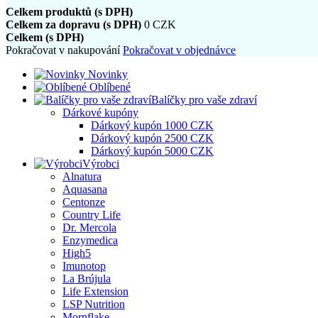
Celkem produktů (s DPH)
Celkem za dopravu (s DPH)
0 CZK
Celkem (s DPH)
Pokračovat v nakupování
Pokračovat v objednávce
Novinky
Oblíbené
Balíčky pro vaše zdraví
Dárkové kupóny
Dárkový kupón 1000 CZK
Dárkový kupón 2500 CZK
Dárkový kupón 5000 CZK
Výrobci
Alnatura
Aquasana
Centonze
Country Life
Dr. Mercola
Enzymedica
High5
Imunotop
La Brújula
Life Extension
LSP Nutrition
Mornflake