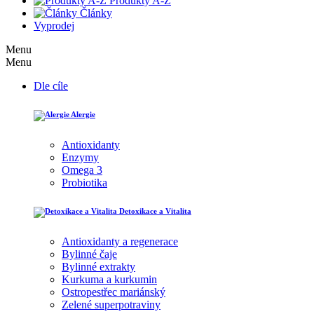
Produkty A-Z
Články
Vyprodej
Menu
Menu
Dle cíle
Alergie
Antioxidanty
Enzymy
Omega 3
Probiotika
Detoxikace a Vitalita
Antioxidanty a regenerace
Bylinné čaje
Bylinné extrakty
Kurkuma a kurkumin
Ostropestřec mariánský
Zelené superpotraviny