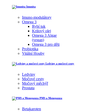
Imunita
Imuno-modulátory
Omega 3
Rybí tuk
Krilový olej
Omega 3 Algae
(vegan)
Omega 3 pro děti
Probiotika
Vitální Houby
Ledviny a močové cesty
Ledviny
Močové cesty
Močový měchýř
Prostata
PMS a Menopauza
Betakaroten