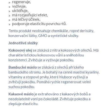
regeneruje,
vyživuje,
uklidňuje,
má rozjasňující efekt,
má léčivý účinek,
podporuje elasticitu povrchu rtů.
Tento produkt neobsahuje chemikálie, ropné deriváty,
konzervační látky, GMO a syntetické složky.
Jednotlivé složky
Kokosový olej
se získává z nitra kokosových ořechů. Má
charakteristickou kokosovou vůni a sněhobílou
konzistenci. Zvlhčuje a vyživuje pokožku.
Bambucké máslo
se získává z ořechů afrického
bambuckého stromu. Je bohatý na cenné mastné kyseliny,
vitamíny a stopové prvky, které hluboce vyživují a
zvlhčují pokožku. Pomáhá rychle regenerovat velmi
suchou pokožku.
Kakaové máslo
je extrahováno z kakaových bobů a
neodolatelně voní po čokoládě. Zvlhčuje pokožku a
zlepšuje elasticitu.