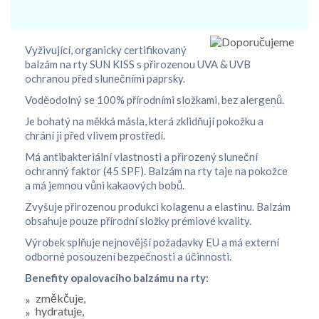
Vyživující, organicky certifikovaný
balzám na rty SUN KISS s přirozenou UVA & UVB
ochranou před slunečními paprsky.
Voděodolný se 100% přírodními složkami, bez alergenů.
Je bohatý na měkká másla, která zklidňují pokožku a
chrání ji před vlivem prostředí.
Má antibakteriální vlastnosti a přirozený sluneční
ochranný faktor (45 SPF). Balzám na rty taje na pokožce
a má jemnou vůni kakaových bobů.
Zvyšuje přirozenou produkci kolagenu a elastinu. Balzám
obsahuje pouze přírodní složky prémiové kvality.
Výrobek splňuje nejnovější požadavky EU a má externí
odborné posouzení bezpečnosti a účinnosti.
Benefity opalovacího balzámu na rty:
změkčuje,
hydratuje,