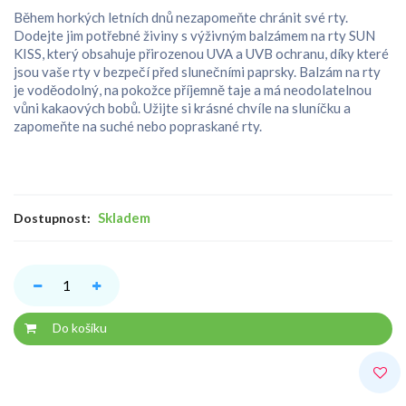
Během horkých letních dnů nezapomeňte chránit své rty.
Dodejte jim potřebné živiny s výživným balzámem na rty SUN
KISS, který obsahuje přirozenou UVA a UVB ochranu, díky které
jsou vaše rty v bezpečí před slunečními paprsky. Balzám na rty
je voděodolný, na pokožce příjemně taje a má neodolatelnou
vůni kakaových bobů. Užijte si krásné chvíle na sluníčku a
zapomeňte na suché nebo popraskané rty.
Skladem
Dostupnost:
Do košíku