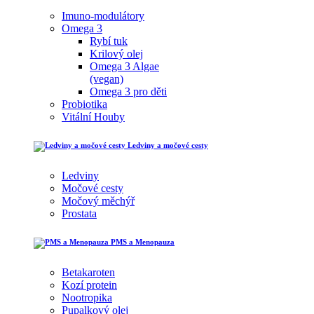
Imuno-modulátory
Omega 3
Rybí tuk
Krilový olej
Omega 3 Algae
(vegan)
Omega 3 pro děti
Probiotika
Vitální Houby
Ledviny a močové cesty
Ledviny
Močové cesty
Močový měchýř
Prostata
PMS a Menopauza
Betakaroten
Kozí protein
Nootropika
Pupalkový olej