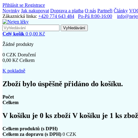
Přihlásit se
Registrace
Novinky
Jak nakupovat
Doprava a platba
O nás
Partneři
Články
VO
Zákaznická linka:
+420 774 643 484
Po-Pá 8:00-16:00
info@neje
Vyhledávání
Celý košík
0
0,00 Kč
Žádné produkty
0 CZK
Doručení
0,00 Kč
Celkem
K pokladně
Zboží bylo úspěšně přidáno do košíku.
Počet
Celkem
V košíku je
0
ks zboží
V košíku je 1 ks zbož
Celkem produktů (s DPH)
Celkem za dopravu (s DPH)
0 CZK