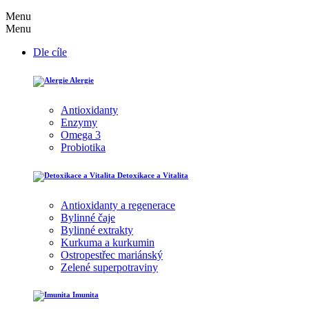
Menu
Menu
Dle cíle
Alergie
Antioxidanty
Enzymy
Omega 3
Probiotika
Detoxikace a Vitalita
Antioxidanty a regenerace
Bylinné čaje
Bylinné extrakty
Kurkuma a kurkumin
Ostropestřec mariánský
Zelené superpotraviny
Imunita