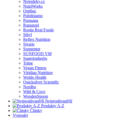
Nejenleky.cz
NutriWorks
Optibac
Puhdistamo
Purasana
Rapunzel
Rosita Real Foods
Sibyl
Reflex Nutrition
Sivaris
Sonnentor
SUNFOOD VM
Superionherbs
Trime
Vegan Fitness
Viridian Nutrition
Woldo Health
Quicksilver Scientific
Nordbo
Wild & Coco
WoodenSpoon
Nejprodávanější
Produkty A-Z
Články
Vyprodej