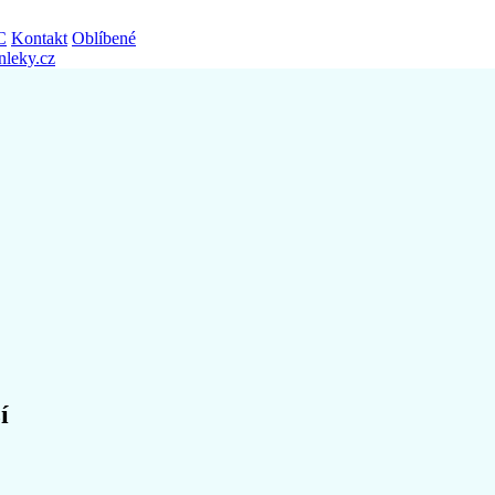
C
Kontakt
Oblíbené
nleky.cz
í