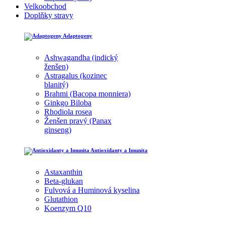
Velkoobchod
Doplňky stravy
Adaptogeny
Ashwagandha (indický
ženšen)
Astragalus (kozinec
blanitý)
Brahmi (Bacopa monniera)
Ginkgo Biloba
Rhodiola rosea
Ženšen pravý (Panax
ginseng)
Antioxidanty a Imunita
Astaxanthin
Beta-glukan
Fulvová a Huminová kyselina
Glutathion
Koenzym Q10