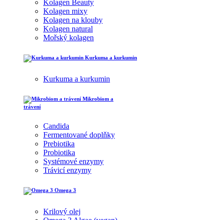
Kolagen Beauty
Kolagen mixy
Kolagen na klouby
Kolagen natural
Mořský kolagen
Kurkuma a kurkumin
Kurkuma a kurkumin
Mikrobiom a
trávení
Candida
Fermentované doplňky
Prebiotika
Probiotika
Systémové enzymy
Trávicí enzymy
Omega 3
Krilový olej