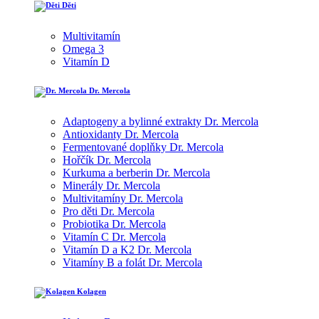
Děti
Multivitamín
Omega 3
Vitamín D
Dr. Mercola
Adaptogeny a bylinné extrakty Dr. Mercola
Antioxidanty Dr. Mercola
Fermentované doplňky Dr. Mercola
Hořčík Dr. Mercola
Kurkuma a berberin Dr. Mercola
Minerály Dr. Mercola
Multivitamíny Dr. Mercola
Pro děti Dr. Mercola
Probiotika Dr. Mercola
Vitamín C Dr. Mercola
Vitamín D a K2 Dr. Mercola
Vitamíny B a folát Dr. Mercola
Kolagen