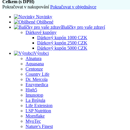
Celkem (s DPH)
Pokračovat v nakupování
Pokračovat v objednávce
Novinky
Oblíbené
Balíčky pro vaše zdraví
Dárkové kupóny
Dárkový kupón 1000 CZK
Dárkový kupón 2500 CZK
Dárkový kupón 5000 CZK
Výrobci
Alnatura
Aquasana
Centonze
Country Life
Dr. Mercola
Enzymedica
High5
Imunotop
La Brújula
Life Extension
LSP Nutrition
Mornflake
MyoTec
Nature's Finest