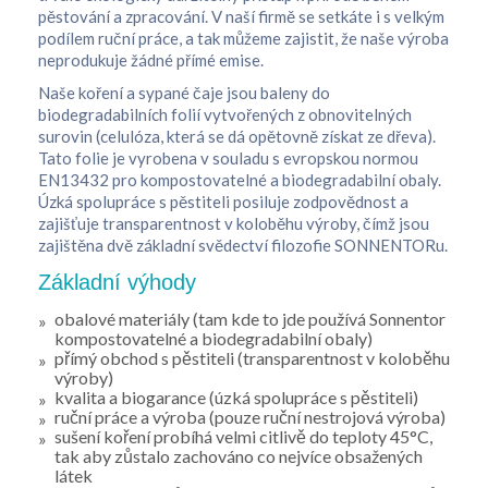
pěstování a zpracování. V naší firmě se setkáte i s velkým
podílem ruční práce, a tak můžeme zajistit, že naše výroba
neprodukuje žádné přímé emise.
Naše koření a sypané čaje jsou baleny do
biodegradabilních folií vytvořených z obnovitelných
surovin (celulóza, která se dá opětovně získat ze dřeva).
Tato folie je vyrobena v souladu s evropskou normou
EN13432 pro kompostovatelné a biodegradabilní obaly.
Úzká spolupráce s pěstiteli posiluje zodpovědnost a
zajišťuje transparentnost v koloběhu výroby, čímž jsou
zajištěna dvě základní svědectví filozofie SONNENTORu.
Základní výhody
obalové materiály (tam kde to jde používá Sonnentor
kompostovatelné a biodegradabilní obaly)
přímý obchod s pěstiteli (transparentnost v koloběhu
výroby)
kvalita a biogarance (úzká spolupráce s pěstiteli)
ruční práce a výroba (pouze ruční nestrojová výroba)
sušení koření probíhá velmi citlivě do teploty 45°C,
tak aby zůstalo zachováno co nejvíce obsažených
látek