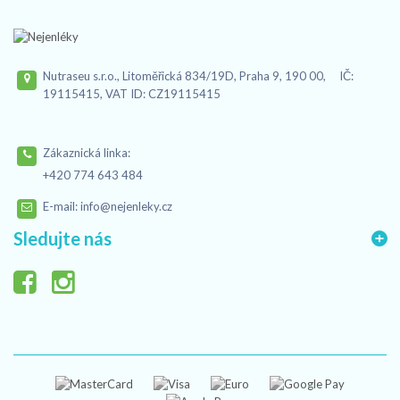
Nutraseu s.r.o., Litoměřická 834/19D, Praha 9, 190 00, IČ:
19115415, VAT ID: CZ19115415
Zákaznická linka:
+420 774 643 484
E-mail:
info@nejenleky.cz
Sledujte nás