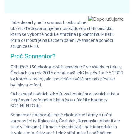
Také dezerty mohou snést trošku ohně,
obzvláště doporučujeme čokoládovou chilli omáčku,
která se výborně hodí ke zmrzlině i pikantnímu kuřeti.
Míra ostrosti je na každém balení vyznačena pomocí
stupnice 0-10.
Proč Sonnentor?
Přibližně 150 ekologických zemědělců ve Waldviertelu, v
Čechách (za rok 2016 dodali naši lokální pěstitelé 51 300
kg koření a bylin), ale i po celém světě pro nás pěstuje
bylinky a koření.
Ochrana přírodních zdrojů, zachování pracovních míst a
zlepšování veřejného blaha jsou důležité hodnoty
SONNENTORu.
Sonnentor podporuje malé ekologické farmy a ruční
zpracování (v Rakousku, Čechách, Rumunsku, Albánii ale
také v Tanzanii). Firma se specializuje na bioprodukci a
trvale ekologicky udržitelný přístup k přírodě během