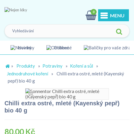
0
MENU
Novinky
Oblíbené
»
Produkty
»
Potraviny
»
Koření a sůl
»
Jednodruhové koření
»
Chilli extra ostré, mleté (Kayenský
pepř) bio 40 g
Chilli extra ostré, mleté (Kayenský pepř)
bio 40 g
80,00 Kč