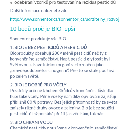
odebírání vzorků pro testování na rezidua pesticidů
Další informace naleznete zde:
http://www.sonnentor.cz/sonnentor_cz/udrzitelny_rozvoj/oba
10 bodů proč je BIO lepší
Sonnentor produkuje vše BIO.
1.
BIO JE BEZ PESTICIDŮ A HERBICIDŮ
Bioprodukty obsahují 200× méně pesticidů než ty z
konvenčního zemědělství. Např. pesticid glyfosát byl
Světovou zdravotnickou organizací označen jako
„pravděpodobně karcinogenní“. Přesto se stále používá
po celém světě.
2.
BIO JE DOBRÉ PRO VČELY
Pesticidy určené k hubení škůdců v konečném důsledku
hubí také včely. Pilné včelky nám díky opylování zajišťují
přibližně 80 % potravy. Bez jejich přítomnosti by ze světa
zmizely různé druhy ovoce a zeleniny. Bio je bez použití
pesticidů, čímž pomáhá přežít jak včelkám, tak nám.
3.
BIO CHRÁNÍ VODU
Chemické pesticidy používané v konvenčním zemědělství