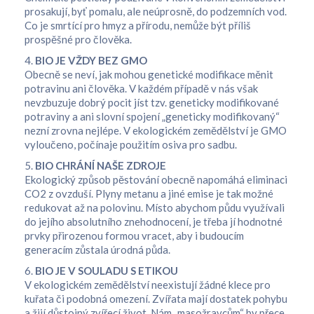
prosakují, byť pomalu, ale neúprosně, do podzemních vod.
Co je smrtící pro hmyz a přírodu, nemůže být příliš
prospěšné pro člověka.
4.
BIO JE VŽDY BEZ GMO
Obecně se neví, jak mohou genetické modifikace měnit
potravinu ani člověka. V každém případě v nás však
nevzbuzuje dobrý pocit jíst tzv. geneticky modifikované
potraviny a ani slovní spojení „geneticky modifikovaný“
nezní zrovna nejlépe. V ekologickém zemědělství je GMO
vyloučeno, počínaje použitím osiva pro sadbu.
5.
BIO CHRÁNÍ NAŠE ZDROJE
Ekologický způsob pěstování obecně napomáhá eliminaci
CO2 z ovzduší. Plyny metanu a jiné emise je tak možné
redukovat až na polovinu. Místo abychom půdu využívali
do jejího absolutního znehodnocení, je třeba jí hodnotné
prvky přirozenou formou vracet, aby i budoucím
generacím zůstala úrodná půda.
6.
BIO JE V SOULADU S ETIKOU
V ekologickém zemědělství neexistují žádné klece pro
kuřata či podobná omezení. Zvířata mají dostatek pohybu
a žijí důstojný zvířecí život. Nám „masožravcům“ by přece