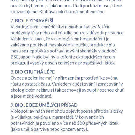
nemělo být jedno, z jakého prostředí pochází maso, které
konzumujeme. Klobása pak chutná mnohem lépe.
7.
BIO JE ZDRAVĚJŠÍ
V ekologickém zemědělství nemohou být zvířatům
podávány léky nebo antibiotika pouze z důvodu prevence.
Vzhledem k tomu, že v ekologickém hospodaření je
zakázáno používat masokostní moučku, produkce bio
masa se nepotýká s potravinovými skandály v podobě
BSE, apod. Naše byliny a koření z ekologických farem
prokazují vysoký obsah cenných a prospěšných látek.
8.
BIO CHUTNÁ LÉPE
Ovoce a zelenina mají v přirozeném prostředí ke svému
růstu dostatek času. Vzhledem k pěstování i zpracování v
ekologickém režimu si tak zachovají svou přirozenou chuť
a jsou méně vodnaté.
9.
BIO JE BEZ UMĚLÝCH PŘÍSAD
V biopotravinách se mohou objevit pouze přírodní složky
(s výjimkou pektinu u marmelád). V konvenčních
potravinách je povoleno více než 300 přídavných látek
(jako umělá barviva nebo konzervanty).