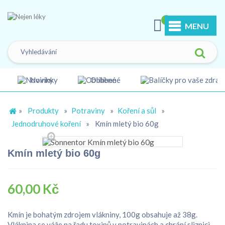
0
MENU
Novinky
Oblíbené
»
Produkty
»
Potraviny
»
Koření a sůl
»
Jednodruhové koření
»
Kmín mletý bio 60g
Kmín mletý bio 60g
60,00 Kč
Kmín je bohatým zdrojem vlákniny, 100g obsahuje až 38g.
Vláknina se váže na řadu toxinů v potravinách a chrání sliznici