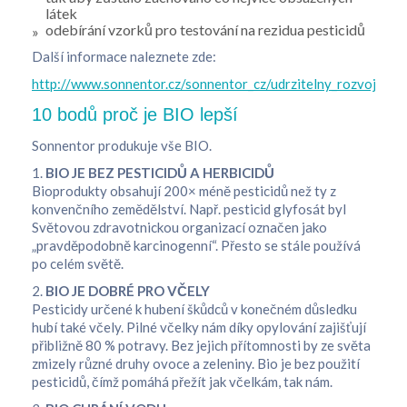
látek
odebírání vzorků pro testování na rezidua pesticidů
Další informace naleznete zde:
http://www.sonnentor.cz/sonnentor_cz/udrzitelny_rozvoj/oba
10 bodů proč je BIO lepší
Sonnentor produkuje vše BIO.
1.
BIO JE BEZ PESTICIDŮ A HERBICIDŮ
Bioprodukty obsahují 200× méně pesticidů než ty z
konvenčního zemědělství. Např. pesticid glyfosát byl
Světovou zdravotnickou organizací označen jako
„pravděpodobně karcinogenní“. Přesto se stále používá
po celém světě.
2.
BIO JE DOBRÉ PRO VČELY
Pesticidy určené k hubení škůdců v konečném důsledku
hubí také včely. Pilné včelky nám díky opylování zajišťují
přibližně 80 % potravy. Bez jejich přítomnosti by ze světa
zmizely různé druhy ovoce a zeleniny. Bio je bez použití
pesticidů, čímž pomáhá přežít jak včelkám, tak nám.