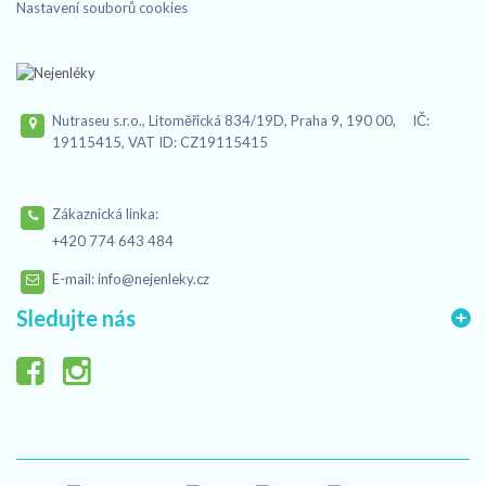
Nastavení souborů cookies
Nutraseu s.r.o., Litoměřická 834/19D, Praha 9, 190 00, IČ:
19115415, VAT ID: CZ19115415
Zákaznická linka:
+420 774 643 484
E-mail:
info@nejenleky.cz
Sledujte nás