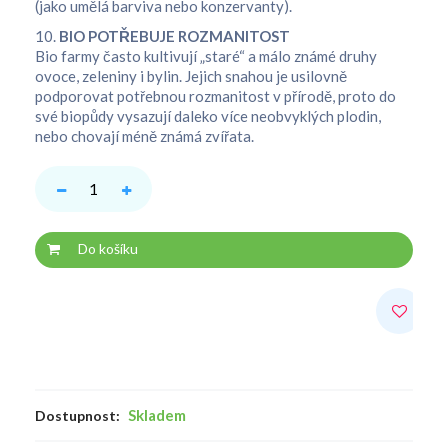
(jako umělá barviva nebo konzervanty).
10.
BIO POTŘEBUJE ROZMANITOST
Bio farmy často kultivují „staré“ a málo známé druhy
ovoce, zeleniny i bylin. Jejich snahou je usilovně
podporovat potřebnou rozmanitost v přírodě, proto do
své biopůdy vysazují daleko více neobvyklých plodin,
nebo chovají méně známá zvířata.
Do košíku
Skladem
Dostupnost: