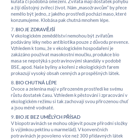
kuřata či podobná omezení. Zvířata mají dostatek pohybu
a žijí důstojný zvířecí život. Nám „masožravcům“ by přece
nemělo být jedno, z jakého prostředí pochází maso, které
konzumujeme. Klobása pak chutná mnohem lépe.
7.
BIO JE ZDRAVĚJŠÍ
V ekologickém zemědělství nemohou být zvířatům
podávány léky nebo antibiotika pouze z důvodu prevence.
Vzhledem k tomu, že v ekologickém hospodaření je
zakázáno používat masokostní moučku, produkce bio
masa se nepotýká s potravinovými skandály v podobě
BSE, apod. Naše byliny a koření z ekologických farem
prokazují vysoký obsah cenných a prospěšných látek.
8.
BIO CHUTNÁ LÉPE
Ovoce a zelenina mají v přirozeném prostředí ke svému
růstu dostatek času. Vzhledem k pěstování i zpracování v
ekologickém režimu si tak zachovají svou přirozenou chuť
a jsou méně vodnaté.
9.
BIO JE BEZ UMĚLÝCH PŘÍSAD
V biopotravinách se mohou objevit pouze přírodní složky
(s výjimkou pektinu u marmelád). V konvenčních
potravinách je povoleno více než 300 přídavných látek