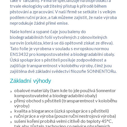
také v Tanzanii). Firma se specializuje na bioprodukci a
trvale ekologicky udržitelný přístup k přírodě během
pěstování a zpracování. V naší firmě se setkáte i s velkým
podílem ruční práce, a tak můžeme zajistit, že naše výroba
neprodukuje žádné přímé emise.
Naše koření a sypané čaje jsou baleny do
biodegradabilních folií vytvořených z obnovitelných
surovin (celulóza, která se dá opětovně získat ze dřeva).
Tato folie je vyrobena v souladu s evropskou normou
EN13432 pro kompostovatelné a biodegradabilní obaly.
Úzká spolupráce s pěstiteli posiluje zodpovědnost a
zajišťuje transparentnost v koloběhu výroby, čímž jsou
zajištěna dvě základní svědectví filozofie SONNENTORu.
Základní výhody
obalové materiály (tam kde to jde používá Sonnentor
kompostovatelné a biodegradabilní obaly)
přímý obchod s pěstiteli (transparentnost v koloběhu
výroby)
kvalita a biogarance (úzká spolupráce s pěstiteli)
ruční práce a výroba (pouze ruční nestrojová výroba)
sušení koření probíhá velmi citlivě do teploty 45°C,
tak aby zůstalo zachováno co nejvíce obsažených