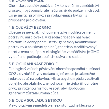
3.
BIO CHRÁNÍ VODU
Chemické pesticidy používané v konvenčním zemědělství
prosakují, byť pomalu, ale neúprosně, do podzemních vod.
Co je smrtící pro hmyz a přírodu, nemůže být příliš
prospěšné pro člověka.
4.
BIO JE VŽDY BEZ GMO
Obecně se neví, jak mohou genetické modifikace měnit
potravinu ani člověka. V každém případě v nás však
nevzbuzuje dobrý pocit jíst tzv. geneticky modifikované
potraviny a ani slovní spojení „geneticky modifikovaný“
nezní zrovna nejlépe. V ekologickém zemědělství je GMO
vyloučeno, počínaje použitím osiva pro sadbu.
5.
BIO CHRÁNÍ NAŠE ZDROJE
Ekologický způsob pěstování obecně napomáhá eliminaci
CO2 z ovzduší. Plyny metanu a jiné emise je tak možné
redukovat až na polovinu. Místo abychom půdu využívali
do jejího absolutního znehodnocení, je třeba jí hodnotné
prvky přirozenou formou vracet, aby i budoucím
generacím zůstala úrodná půda.
6.
BIO JE V SOULADU S ETIKOU
V ekologickém zemědělství neexistují žádné klece pro