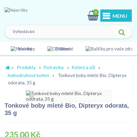
0
MENU
Novinky
Oblíbené
»
Produkty
»
Potraviny
»
Koření a sůl
»
Jednodruhové koření
»
Tonkové boby mleté Bio, Dipteryx
odorata, 35 g
Tonkové boby mleté Bio, Dipteryx odorata,
35 g
235,00 Kč