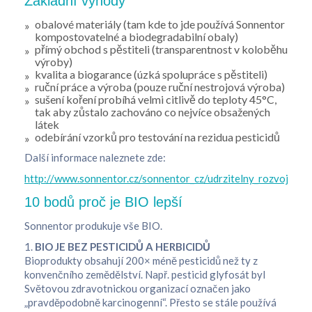
Základní výhody
obalové materiály (tam kde to jde používá Sonnentor
kompostovatelné a biodegradabilní obaly)
přímý obchod s pěstiteli (transparentnost v koloběhu
výroby)
kvalita a biogarance (úzká spolupráce s pěstiteli)
ruční práce a výroba (pouze ruční nestrojová výroba)
sušení koření probíhá velmi citlivě do teploty 45°C,
tak aby zůstalo zachováno co nejvíce obsažených
látek
odebírání vzorků pro testování na rezidua pesticidů
Další informace naleznete zde:
http://www.sonnentor.cz/sonnentor_cz/udrzitelny_rozvoj/oba
10 bodů proč je BIO lepší
Sonnentor produkuje vše BIO.
1.
BIO JE BEZ PESTICIDŮ A HERBICIDŮ
Bioprodukty obsahují 200× méně pesticidů než ty z
konvenčního zemědělství. Např. pesticid glyfosát byl
Světovou zdravotnickou organizací označen jako
„pravděpodobně karcinogenní“. Přesto se stále používá