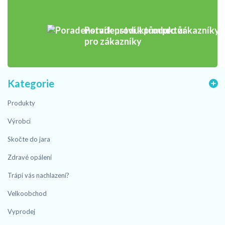
Poradenství k produktům
pro zákazníky
Kategorie
Produkty
Výrobci
Skočte do jara
Zdravé opálení
Trápí vás nachlazení?
Velkoobchod
Vyprodej