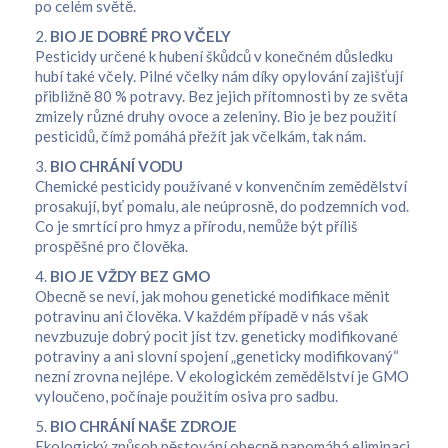
po celém světě.
2.
BIO JE DOBRÉ PRO VČELY
Pesticidy určené k hubení škůdců v konečném důsledku
hubí také včely. Pilné včelky nám díky opylování zajišťují
přibližně 80 % potravy. Bez jejich přítomnosti by ze světa
zmizely různé druhy ovoce a zeleniny. Bio je bez použití
pesticidů, čímž pomáhá přežít jak včelkám, tak nám.
3.
BIO CHRÁNÍ VODU
Chemické pesticidy používané v konvenčním zemědělství
prosakují, byť pomalu, ale neúprosně, do podzemních vod.
Co je smrtící pro hmyz a přírodu, nemůže být příliš
prospěšné pro člověka.
4.
BIO JE VŽDY BEZ GMO
Obecně se neví, jak mohou genetické modifikace měnit
potravinu ani člověka. V každém případě v nás však
nevzbuzuje dobrý pocit jíst tzv. geneticky modifikované
potraviny a ani slovní spojení „geneticky modifikovaný“
nezní zrovna nejlépe. V ekologickém zemědělství je GMO
vyloučeno, počínaje použitím osiva pro sadbu.
5.
BIO CHRÁNÍ NAŠE ZDROJE
Ekologický způsob pěstování obecně napomáhá eliminaci