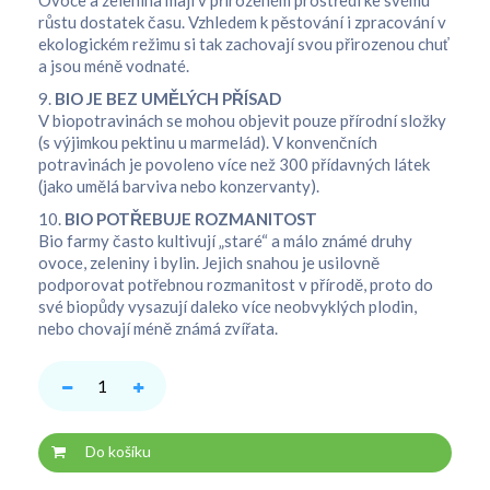
Ovoce a zelenina mají v přirozeném prostředí ke svému
růstu dostatek času. Vzhledem k pěstování i zpracování v
ekologickém režimu si tak zachovají svou přirozenou chuť
a jsou méně vodnaté.
9.
BIO JE BEZ UMĚLÝCH PŘÍSAD
V biopotravinách se mohou objevit pouze přírodní složky
(s výjimkou pektinu u marmelád). V konvenčních
potravinách je povoleno více než 300 přídavných látek
(jako umělá barviva nebo konzervanty).
10.
BIO POTŘEBUJE ROZMANITOST
Bio farmy často kultivují „staré“ a málo známé druhy
ovoce, zeleniny i bylin. Jejich snahou je usilovně
podporovat potřebnou rozmanitost v přírodě, proto do
své biopůdy vysazují daleko více neobvyklých plodin,
nebo chovají méně známá zvířata.
Do košíku