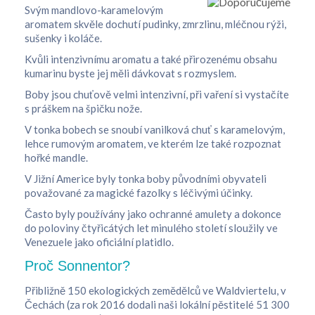
Svým mandlovo-karamelovým
aromatem skvěle dochutí pudinky, zmrzlinu, mléčnou rýži,
sušenky i koláče.
Kvůli intenzivnímu aromatu a také přirozenému obsahu
kumarinu byste jej měli dávkovat s rozmyslem.
Boby jsou chuťově velmi intenzivní, při vaření si vystačíte
s práškem na špičku nože.
V tonka bobech se snoubí vanilková chuť s karamelovým,
lehce rumovým aromatem, ve kterém lze také rozpoznat
hořké mandle.
V Jižní Americe byly tonka boby původními obyvateli
považované za magické fazolky s léčivými účinky.
Často byly používány jako ochranné amulety a dokonce
do poloviny čtyřicátých let minulého století sloužily ve
Venezuele jako oficiální platidlo.
Proč Sonnentor?
Přibližně 150 ekologických zemědělců ve Waldviertelu, v
Čechách (za rok 2016 dodali naši lokální pěstitelé 51 300