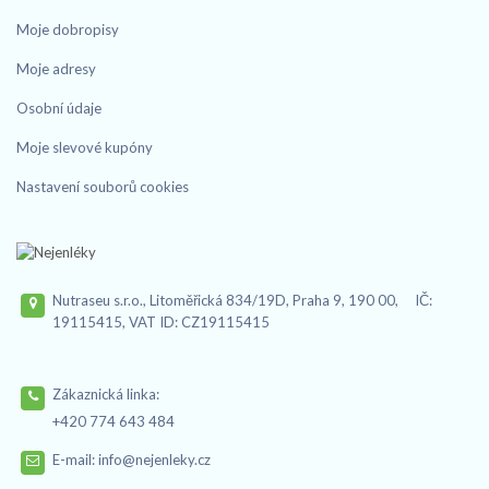
Moje dobropisy
Moje adresy
Osobní údaje
Moje slevové kupóny
Nastavení souborů cookies
Nutraseu s.r.o., Litoměřická 834/19D, Praha 9, 190 00, IČ:
19115415, VAT ID: CZ19115415
Zákaznická linka:
+420 774 643 484
E-mail:
info@nejenleky.cz