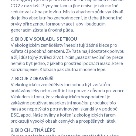
CO2 z ovzduší. Plyny metanu a jiné emise je tak možné
redukovat až na polovinu. Místo abychom půdu využívali
do jejího absolutního znehodnocení, je třeba jí hodnotné
prvky přirozenou formou vracet, aby i budoucím
generacím zůstala úrodná půda.
6.
BIO JE V SOULADU S ETIKOU
V ekologickém zemědělství neexistují žádné klece pro
kuřata či podobná omezení. Zvířata mají dostatek pohybu
a žijí důstojný zvířecí život. Nám „masožravcům“ by přece
nemělo být jedno, z jakého prostředí pochází maso, které
konzumujeme. Klobása pak chutná mnohem lépe.
7.
BIO JE ZDRAVĚJŠÍ
V ekologickém zemědělství nemohou být zvířatům
podávány léky nebo antibiotika pouze z důvodu prevence.
Vzhledem k tomu, že v ekologickém hospodaření je
zakázáno používat masokostní moučku, produkce bio
masa se nepotýká s potravinovými skandály v podobě
BSE, apod. Naše byliny a koření z ekologických farem
prokazují vysoký obsah cenných a prospěšných látek.
8.
BIO CHUTNÁ LÉPE