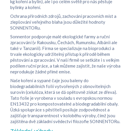
kg koření a bylin), ale i po celém světě pro nás pěstuje
bylinky a koření.
Ochrana přírodních zdrojů, zachování pracovních míst a
zlepšování veřejného blaha jsou důležité hodnoty
SONNENTORu.
Sonnentor podporuje malé ekologické farmy a ruční
zpracování (v Rakousku, Čechách, Rumunsku, Albánii ale
také v Tanzanii). Firma se specializuje na bioprodukci a
trvale ekologicky udržitelný přístup k přírodě během
pěstování a zpracování. V naší firmě se setkáte i s velkým
podílem ruční práce, a tak můžeme zajistit, že naše výroba
neprodukuje žádné přímé emise.
Naše koření a sypané čaje jsou baleny do
biodegradabilních folií vytvořených z obnovitelných
surovin (celulóza, která se dá opětovně získat ze dřeva).
Tato folie je vyrobena v souladu s evropskou normou
EN13432 pro kompostovatelné a biodegradabilní obaly.
Úzká spolupráce s pěstiteli posiluje zodpovědnost a
zajišťuje transparentnost v koloběhu výroby, čímž jsou
zajištěna dvě základní svědectví filozofie SONNENTORu.