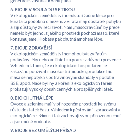
generacím zůstala úrodná půda.
6.
BIO JE V SOULADU S ETIKOU
V ekologickém zemědělství neexistují žádné klece pro
kuřata či podobná omezení. Zvířata mají dostatek pohybu
a žijí důstojný zvířecí život. Nám „masožravcům“ by přece
nemělo být jedno, z jakého prostředí pochází maso, které
konzumujeme. Klobása pak chutná mnohem lépe.
7.
BIO JE ZDRAVĚJŠÍ
V ekologickém zemědělství nemohou být zvířatům
podávány léky nebo antibiotika pouze z důvodu prevence.
Vzhledem k tomu, že v ekologickém hospodaření je
zakázáno používat masokostní moučku, produkce bio
masa se nepotýká s potravinovými skandály v podobě
BSE, apod. Naše byliny a koření z ekologických farem
prokazují vysoký obsah cenných a prospěšných látek.
8.
BIO CHUTNÁ LÉPE
Ovoce a zelenina mají v přirozeném prostředí ke svému
růstu dostatek času. Vzhledem k pěstování i zpracování v
ekologickém režimu si tak zachovají svou přirozenou chuť
a jsou méně vodnaté.
9.
BIO JE BEZ UMĚLÝCH PŘÍSAD