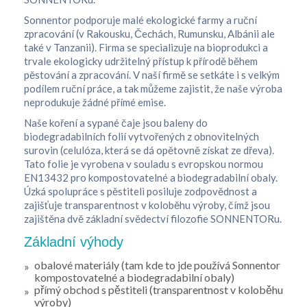
Sonnentor podporuje malé ekologické farmy a ruční
zpracování (v Rakousku, Čechách, Rumunsku, Albánii ale
také v Tanzanii). Firma se specializuje na bioprodukci a
trvale ekologicky udržitelný přístup k přírodě během
pěstování a zpracování. V naší firmě se setkáte i s velkým
podílem ruční práce, a tak můžeme zajistit, že naše výroba
neprodukuje žádné přímé emise.
Naše koření a sypané čaje jsou baleny do
biodegradabilních folií vytvořených z obnovitelných
surovin (celulóza, která se dá opětovně získat ze dřeva).
Tato folie je vyrobena v souladu s evropskou normou
EN13432 pro kompostovatelné a biodegradabilní obaly.
Úzká spolupráce s pěstiteli posiluje zodpovědnost a
zajišťuje transparentnost v koloběhu výroby, čímž jsou
zajištěna dvě základní svědectví filozofie SONNENTORu.
Základní výhody
obalové materiály (tam kde to jde používá Sonnentor
kompostovatelné a biodegradabilní obaly)
přímý obchod s pěstiteli (transparentnost v koloběhu
výroby)