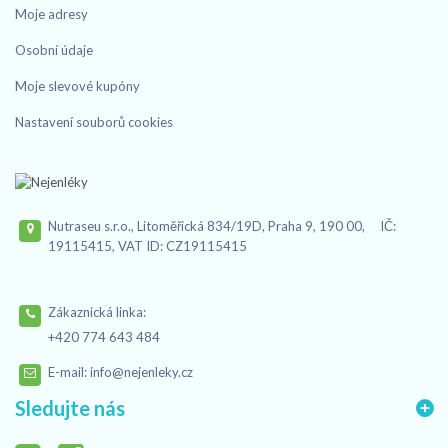
Moje adresy
Osobní údaje
Moje slevové kupóny
Nastavení souborů cookies
Nutraseu s.r.o., Litoměřická 834/19D, Praha 9, 190 00, IČ:
19115415, VAT ID: CZ19115415
Zákaznická linka:
+420 774 643 484
E-mail:
info@nejenleky.cz
Sledujte nás