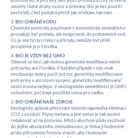
přibližně 80 % potravy. Bez jejich přítomnosti by ze světa
zmizely různé druhy ovoce a zeleniny. Bio je bez použití
pesticidů, čímž pomáhá přežít jak včelkám, tak nám.
3.
BIO CHRÁNÍ VODU
Chemické pesticidy používané v konvenčním zemědělství
prosakují, byť pomalu, ale neúprosně, do podzemních vod.
Co je smrtící pro hmyz a přírodu, nemůže být příliš
prospěšné pro člověka.
4.
BIO JE VŽDY BEZ GMO
Obecně se neví, jak mohou genetické modifikace měnit
potravinu ani člověka. V každém případě v nás však
nevzbuzuje dobrý pocit jíst tzv. geneticky modifikované
potraviny a ani slovní spojení „geneticky modifikovaný“
nezní zrovna nejlépe. V ekologickém zemědělství je GMO
vyloučeno, počínaje použitím osiva pro sadbu.
5.
BIO CHRÁNÍ NAŠE ZDROJE
Ekologický způsob pěstování obecně napomáhá eliminaci
CO2 z ovzduší. Plyny metanu a jiné emise je tak možné
redukovat až na polovinu. Místo abychom půdu využívali
do jejího absolutního znehodnocení, je třeba jí hodnotné
prvky přirozenou formou vracet, aby i budoucím