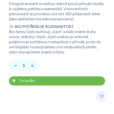
V biopotravinách se mohou objevit pouze přírodní složky
(s výjimkou pektinu u marmelád). V konvenčních
potravinách je povoleno více než 300 přídavných látek
(jako umělá barviva nebo konzervanty).
10.
BIO POTŘEBUJE ROZMANITOST
Bio farmy často kultivují „staré“ a málo známé druhy
ovoce, zeleniny i bylin. Jejich snahou je usilovně
podporovat potřebnou rozmanitost v přírodě, proto do
své biopůdy vysazují daleko více neobvyklých plodin,
nebo chovají méně známá zvířata.
Do košíku