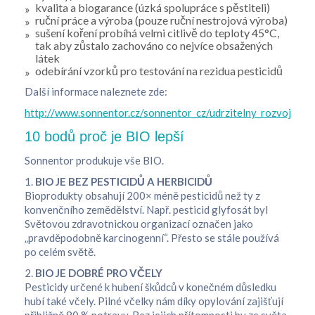
kvalita a biogarance (úzká spolupráce s pěstiteli)
ruční práce a výroba (pouze ruční nestrojová výroba)
sušení koření probíhá velmi citlivě do teploty 45°C,
tak aby zůstalo zachováno co nejvíce obsažených
látek
odebírání vzorků pro testování na rezidua pesticidů
Další informace naleznete zde:
http://www.sonnentor.cz/sonnentor_cz/udrzitelny_rozvoj/oba
10 bodů proč je BIO lepší
Sonnentor produkuje vše BIO.
1.
BIO JE BEZ PESTICIDŮ A HERBICIDŮ
Bioprodukty obsahují 200× méně pesticidů než ty z
konvenčního zemědělství. Např. pesticid glyfosát byl
Světovou zdravotnickou organizací označen jako
„pravděpodobně karcinogenní“. Přesto se stále používá
po celém světě.
2.
BIO JE DOBRÉ PRO VČELY
Pesticidy určené k hubení škůdců v konečném důsledku
hubí také včely. Pilné včelky nám díky opylování zajišťují