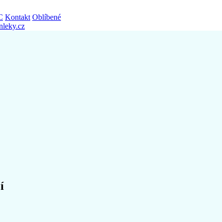
C
Kontakt
Oblíbené
nleky.cz
í