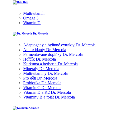
Děti
Multivitamín
Omega 3
Vitamín D
Dr. Mercola
Adaptogeny a bylinné extrakty Dr. Mercola
Antioxidanty Dr. Mercola
Fermentované doplňky Dr. Mercola
Hořčík Dr. Mercola
Kurkuma a berberin Dr. Mercola
Minerály Dr. Mercola
Multivitamíny Dr. Mercola
Pro děti Dr. Mercola
Probiotika Dr. Mercola
Vitamín C Dr. Mercola
Vitamín D a K2 Dr. Mercola
Vitamíny B a folát Dr. Mercola
Kolagen