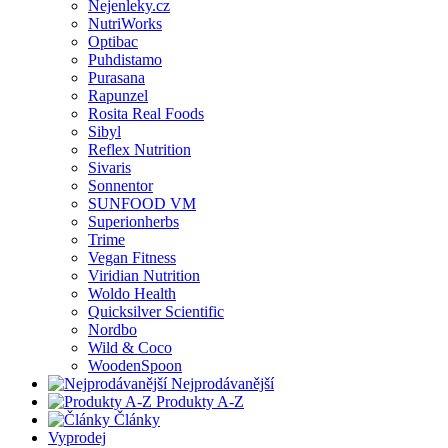
Nejenleky.cz
NutriWorks
Optibac
Puhdistamo
Purasana
Rapunzel
Rosita Real Foods
Sibyl
Reflex Nutrition
Sivaris
Sonnentor
SUNFOOD VM
Superionherbs
Trime
Vegan Fitness
Viridian Nutrition
Woldo Health
Quicksilver Scientific
Nordbo
Wild & Coco
WoodenSpoon
Nejprodávanější
Produkty A-Z
Články
Vyprodej