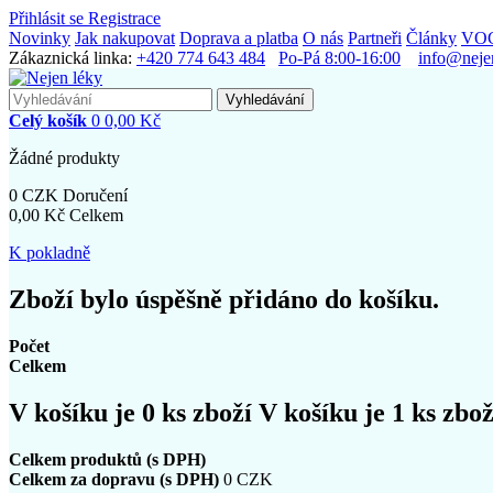
Přihlásit se
Registrace
Novinky
Jak nakupovat
Doprava a platba
O nás
Partneři
Články
VO
Zákaznická linka:
+420 774 643 484
Po-Pá 8:00-16:00
info@neje
Vyhledávání
Celý košík
0
0,00 Kč
Žádné produkty
0 CZK
Doručení
0,00 Kč
Celkem
K pokladně
Zboží bylo úspěšně přidáno do košíku.
Počet
Celkem
V košíku je
0
ks zboží
V košíku je 1 ks zbož
Celkem produktů (s DPH)
Celkem za dopravu (s DPH)
0 CZK