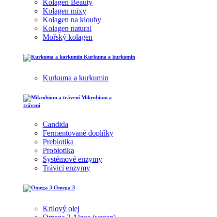
Kolagen Beauty
Kolagen mixy
Kolagen na klouby
Kolagen natural
Mořský kolagen
Kurkuma a kurkumin
Kurkuma a kurkumin
Mikrobiom a
trávení
Candida
Fermentované doplňky
Prebiotika
Probiotika
Systémové enzymy
Trávicí enzymy
Omega 3
Krilový olej