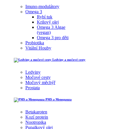
Imuno-modulátory
Omega 3
Rybí tuk
Krilový olej
Omega 3 Algae
(vegan)
Omega 3 pro děti
Probiotika
Vitální Houby
Ledviny a močové cesty
Ledviny
Močové cesty
Močový měchýř
Prostata
PMS a Menopauza
Betakaroten
Kozí protein
Nootropika
Pupalkový olej