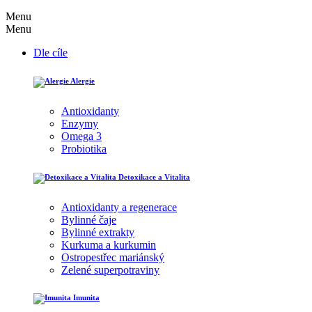
Menu
Menu
Dle cíle
Alergie
Antioxidanty
Enzymy
Omega 3
Probiotika
Detoxikace a Vitalita
Antioxidanty a regenerace
Bylinné čaje
Bylinné extrakty
Kurkuma a kurkumin
Ostropestřec mariánský
Zelené superpotraviny
Imunita