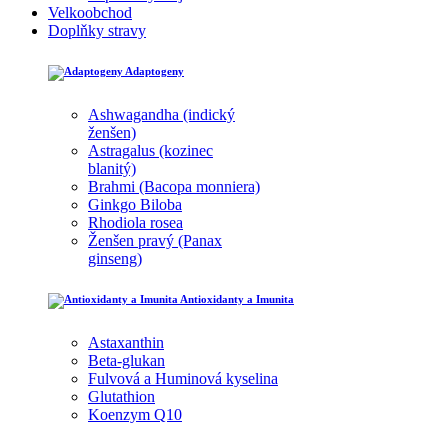
Velkoobchod
Doplňky stravy
Adaptogeny
Ashwagandha (indický
ženšen)
Astragalus (kozinec
blanitý)
Brahmi (Bacopa monniera)
Ginkgo Biloba
Rhodiola rosea
Ženšen pravý (Panax
ginseng)
Antioxidanty a Imunita
Astaxanthin
Beta-glukan
Fulvová a Huminová kyselina
Glutathion
Koenzym Q10