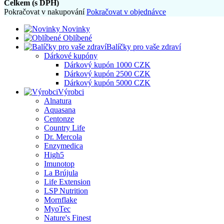
Celkem (s DPH)
Pokračovat v nakupování
Pokračovat v objednávce
Novinky
Oblíbené
Balíčky pro vaše zdraví
Dárkové kupóny
Dárkový kupón 1000 CZK
Dárkový kupón 2500 CZK
Dárkový kupón 5000 CZK
Výrobci
Alnatura
Aquasana
Centonze
Country Life
Dr. Mercola
Enzymedica
High5
Imunotop
La Brújula
Life Extension
LSP Nutrition
Mornflake
MyoTec
Nature's Finest