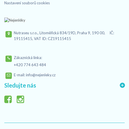
Nastavení souborů cookies
Nutraseu s.r.o., Litoměřická 834/19D, Praha 9, 190 00, IČ:
19115415, VAT ID: CZ19115415
Zákaznická linka:
+420 774 643 484
E-mail:
info@nejenleky.cz
Sledujte nás