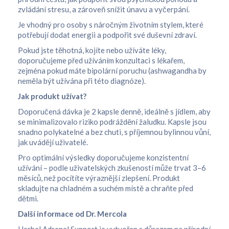
zvládání stresu, a zároveň snížit únavu a vyčerpání.
Je vhodný pro osoby s náročným životním stylem, které
potřebují dodat energii a podpořit své duševní zdraví.
Pokud jste těhotná, kojíte nebo užíváte léky,
doporučujeme před užíváním konzultaci s lékařem,
zejména pokud máte bipolární poruchu (ashwagandha by
neměla být užívána při této diagnóze).
Jak produkt užívat?
Doporučená dávka je 2 kapsle denně, ideálně s jídlem, aby
se minimalizovalo riziko podráždění žaludku. Kapsle jsou
snadno polykatelné a bez chuti, s příjemnou bylinnou vůní,
jak uvádějí uživatelé.
Pro optimální výsledky doporučujeme konzistentní
užívání – podle uživatelských zkušeností může trvat 3–6
měsíců, než pocítíte výraznější zlepšení. Produkt
skladujte na chladném a suchém místě a chraňte před
dětmi.
Další informace od Dr. Mercola