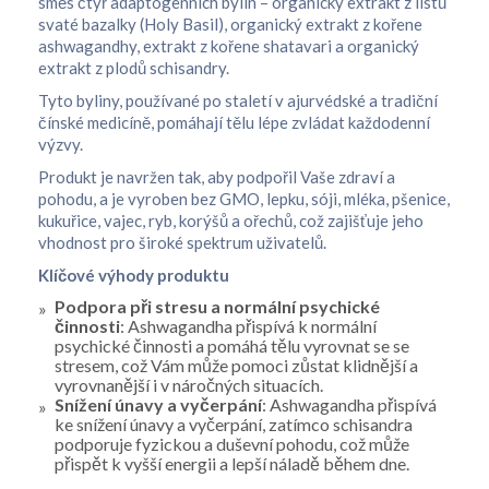
směs čtyř adaptogenních bylin – organický extrakt z listů
svaté bazalky (Holy Basil), organický extrakt z kořene
ashwagandhy, extrakt z kořene shatavari a organický
extrakt z plodů schisandry.
Tyto byliny, používané po staletí v ajurvédské a tradiční
čínské medicíně, pomáhají tělu lépe zvládat každodenní
výzvy.
Produkt je navržen tak, aby podpořil Vaše zdraví a
pohodu, a je vyroben bez GMO, lepku, sóji, mléka, pšenice,
kukuřice, vajec, ryb, korýšů a ořechů, což zajišťuje jeho
vhodnost pro široké spektrum uživatelů.
Klíčové výhody produktu
Podpora při stresu a normální psychické
činnosti
: Ashwagandha přispívá k normální
psychické činnosti a pomáhá tělu vyrovnat se se
stresem, což Vám může pomoci zůstat klidnější a
vyrovnanější i v náročných situacích.
Snížení únavy a vyčerpání
: Ashwagandha přispívá
ke snížení únavy a vyčerpání, zatímco schisandra
podporuje fyzickou a duševní pohodu, což může
přispět k vyšší energii a lepší náladě během dne.