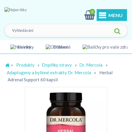
0
MENU
Novinky
Oblíbené
»
Produkty
»
Doplňky stravy
»
Dr. Mercola
»
Adaptogeny a bylinné extrakty Dr. Mercola
»
Herbal
Adrenal Support 60 kapslí