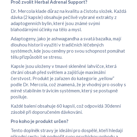
Proč zvolit Herbal Adrenal Support?
Dr. Mercola klade důraz na kvalitu a čistotu složek. Každá
dávka (2 kapsle) obsahuje pečlivě vybrané extrakty z
adaptogenních bylin, které jsou známé svými
blahodárnými účinky na tělo a mysl.
Adaptogeny, jako je ashwagandha a svatá bazalka, mají
dlouhou historii využití v tradičních léčebných
systémech, kde jsou ceněny pro svou schopnost pomáhat
tělu přizpůsobit se stresu.
Kapsle jsou uloženy v tmavé skleněné lahvičce, která
chrání obsah před světlem a zajišťuje maximální
čerstvost. Produkt je zařazen do kategorie „yellow“
podle Dr. Mercola, což znamená, že je vhodný pro osoby s
mírně stabilním trávicím systémem, který se postupně
posiluje.
Každé balení obsahuje 60 kapslí, což odpovídá 30denní
zásobě při doporučeném dávkování.
Pro koho je produkt určen?
Tento doplněk stravy je ideální pro dospělé, kteří hledají
přírodní cestu, jak podpořit svou psychickou pohodu a