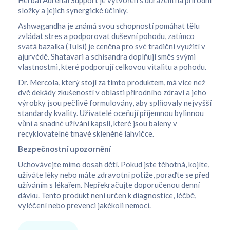
Herbal Adrenal Support je vytvořen s důrazem na přírodní
složky a jejich synergické účinky.
Ashwagandha je známá svou schopností pomáhat tělu
zvládat stres a podporovat duševní pohodu, zatímco
svatá bazalka (Tulsi) je ceněna pro své tradiční využití v
ajurvédě. Shatavari a schisandra doplňují směs svými
vlastnostmi, které podporují celkovou vitalitu a pohodu.
Dr. Mercola, který stojí za tímto produktem, má více než
dvě dekády zkušeností v oblasti přírodního zdraví a jeho
výrobky jsou pečlivě formulovány, aby splňovaly nejvyšší
standardy kvality. Uživatelé oceňují příjemnou bylinnou
vůni a snadné užívání kapslí, které jsou baleny v
recyklovatelné tmavé skleněné lahvičce.
Bezpečnostní upozornění
Uchovávejte mimo dosah dětí. Pokud jste těhotná, kojíte,
užíváte léky nebo máte zdravotní potíže, poraďte se před
užíváním s lékařem. Nepřekračujte doporučenou denní
dávku. Tento produkt není určen k diagnostice, léčbě,
vyléčení nebo prevenci jakékoli nemoci.