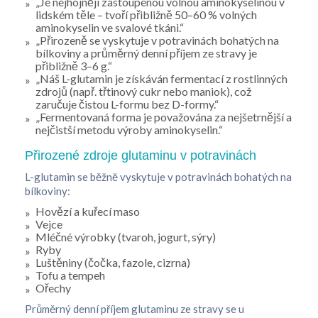
„Je nejhojněji zastoupenou volnou aminokyselinou v
lidském těle – tvoří přibližně 50–60 % volných
aminokyselin ve svalové tkáni.“
„Přirozeně se vyskytuje v potravinách bohatých na
bílkoviny a průměrný denní příjem ze stravy je
přibližně 3–6 g.“
„Náš L-glutamin je získáván fermentací z rostlinných
zdrojů (např. třtinový cukr nebo maniok), což
zaručuje čistou L-formu bez D-formy.“
„Fermentovaná forma je považována za nejšetrnější a
nejčistší metodu výroby aminokyselin.“
Přirozené zdroje glutaminu v potravinách
L-glutamin se běžně vyskytuje v potravinách bohatých na
bílkoviny:
Hovězí a kuřecí maso
Vejce
Mléčné výrobky (tvaroh, jogurt, sýry)
Ryby
Luštěniny (čočka, fazole, cizrna)
Tofu a tempeh
Ořechy
Průměrný denní příjem glutaminu ze stravy se u