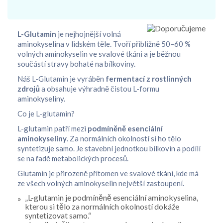
L-Glutamin
je nejhojnější volná
aminokyselina v lidském těle. Tvoří přibližně 50–60 %
volných aminokyselin ve svalové tkáni a je běžnou
součástí stravy bohaté na bílkoviny.
Náš L-Glutamin je vyráběn
fermentací z rostlinných
zdrojů
a obsahuje výhradně čistou L-formu
aminokyseliny.
Co je L-glutamin?
L-glutamin patří mezi
podmíněně esenciální
aminokyseliny
. Za normálních okolností si ho tělo
syntetizuje samo. Je stavební jednotkou bílkovin a podílí
se na řadě metabolických procesů.
Glutamin je přirozeně přítomen ve svalové tkáni, kde má
ze všech volných aminokyselin největší zastoupení.
„L-glutamin je podmíněně esenciální aminokyselina,
kterou si tělo za normálních okolností dokáže
syntetizovat samo.“