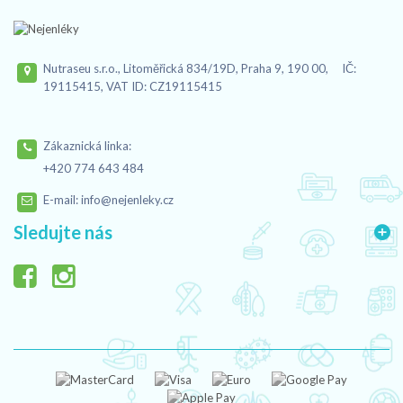
Nutraseu s.r.o., Litoměřická 834/19D, Praha 9, 190 00, IČ:
19115415, VAT ID: CZ19115415
Zákaznická linka:
+420 774 643 484
E-mail:
info@nejenleky.cz
Sledujte nás