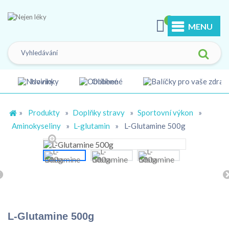
0
MENU
Novinky
Oblíbené
»
Produkty
»
Doplňky stravy
»
Sportovní výkon
»
Aminokyseliny
»
L-glutamin
»
L-Glutamine 500g
L-Glutamine 500g