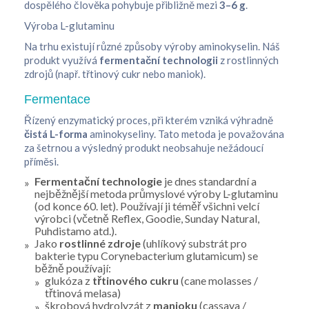
dospělého člověka pohybuje přibližně mezi
3–6 g
.
Výroba L-glutaminu
Na trhu existují různé způsoby výroby aminokyselin. Náš
produkt využívá
fermentační technologii
z rostlinných
zdrojů (např. třtinový cukr nebo maniok).
Fermentace
Řízený enzymatický proces, při kterém vzniká výhradně
čistá L-forma
aminokyseliny. Tato metoda je považována
za šetrnou a výsledný produkt neobsahuje nežádoucí
příměsi.
Fermentační technologie
je dnes standardní a
nejběžnější metoda průmyslové výroby L-glutaminu
(od konce 60. let). Používají ji téměř všichni velcí
výrobci (včetně Reflex, Goodie, Sunday Natural,
Puhdistamo atd.).
Jako
rostlinné zdroje
(uhlíkový substrát pro
bakterie typu
Corynebacterium glutamicum
) se
běžně používají:
glukóza z
třtinového cukru
(cane molasses /
třtinová melasa)
škrobová hydrolyzát z
manioku
(cassava /